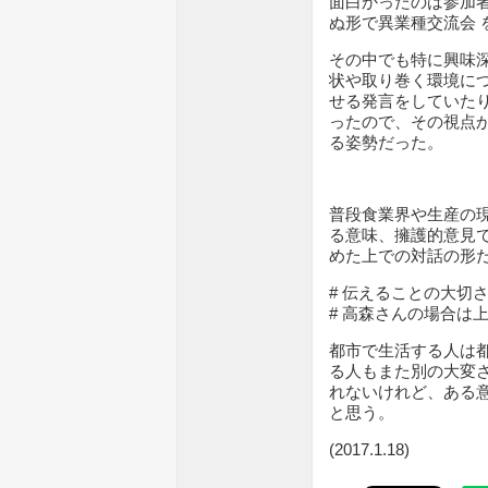
面白かったのは参加者
ぬ形で異業種交流会 
その中でも特に興味
状や取り巻く環境に
せる発言をしていた
ったので、その視点
る姿勢だった。
普段食業界や生産の
る意味、擁護的意見
めた上での対話の形
# 伝えることの大切
# 高森さんの場合は
都市で生活する人は
る人もまた別の大変
れないけれど、ある
と思う。
(2017.1.18)