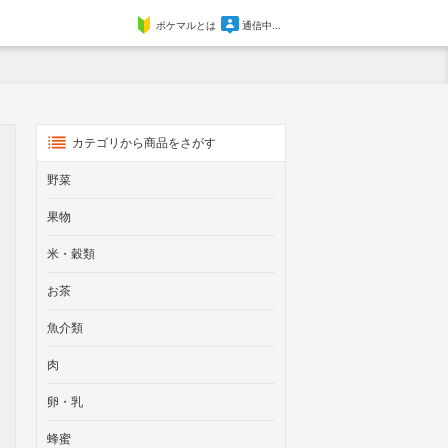
ポケマルとは
通信中...
カテゴリから商品をさがす
野菜
果物
米・穀類
お茶
魚介類
肉
卵・乳
蜂蜜