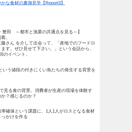
な食材の裏側見学【Report3】
青森・蟹田 ～都市と漁業の共通点を見る～】
到着。
近藤さん を介して出会って、「産地でのフードロ
ります。ぜひ見せて下さい。」という会話から、
回のイベント。
魚という値段の付きにくい魚たちの発生する背景を
 視点で見る食の背景。消費者が生産の現場を体験す
のか？感じるのか？
自給率確保という課題に、1人1人がロスとなる食材
きっかけを作る