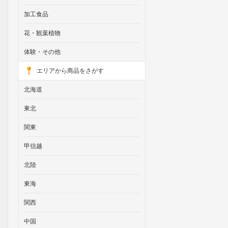
加工食品
花・観葉植物
体験・その他
エリアから商品をさがす
北海道
東北
関東
甲信越
北陸
東海
関西
中国