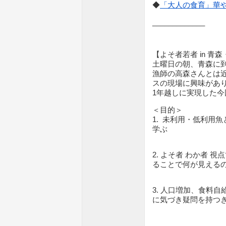
◆
「大人の食育」華やか
_____________
【よそ者若者 in 
土曜日の朝、青森に
漁師の高森さんとは
スの現場に興味があ
1年越しに実現した今
＜目的＞
1. 未利用・低利用
学ぶ
2. よそ者 わか者
ることで何が見える
3. 人口増加、食料
に気づき疑問を持つ