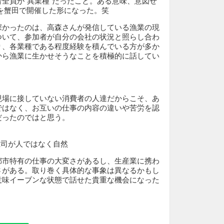
全員が“異業種”だったこと。ある意味、意図せ
を蟹田で開催した形になった。笑
深かったのは、高森さんが発信している漁業の現
ついて、参加者が自分の会社の状況と照らし合わ
り、各業種である程度経験を積んでいる方が多か
から漁業に生かせそうなことを積極的に話してい
現場に接していない消費者の人達だからこそ、あ
ではなく、お互いの仕事の内容の違いや苦労を認
だったのではと思う。
さ
上司が人ではなく自然
都市特有の仕事の大変さがあるし、生産業に携わ
さがある。取り巻く具体的な事象は異なるかもし
意味イーブンな状態で話せた貴重な機会になった