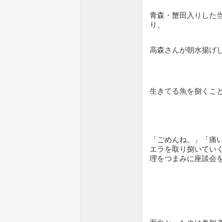
青森・蟹田入りした
り、
高森さんが朝水揚げ
生きてる魚を捌くこ
「ごめんね。」「痛
エラを取り捌いてい
理をつまみに座談会