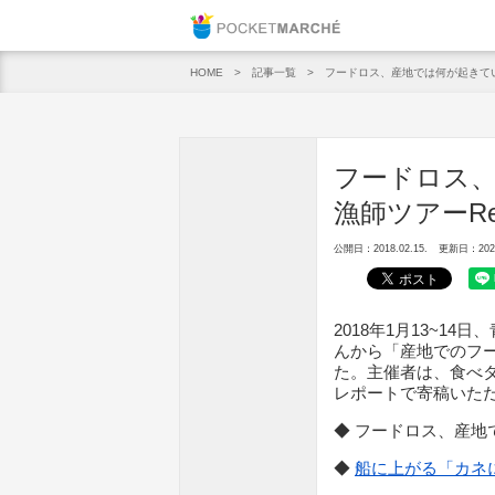
Pocket M
記事一覧
フードロス、産地では何が起きている
HOME
フードロス
漁師ツアーRep
公開日：2018.02.15.
更新日：2020.
2018年1月13~1
んから「産地でのフ
た。主催者は、食べ
レポートで寄稿いた
◆ フードロス、産地で
◆
船に上がる「カネに