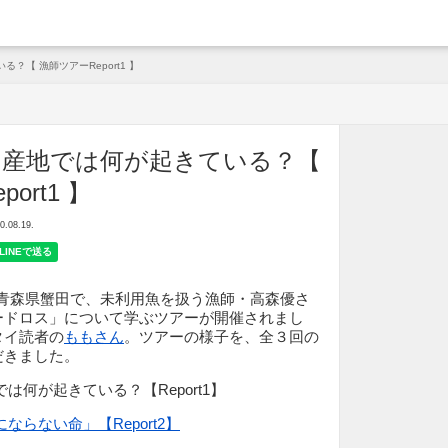
arche
？【 漁師ツアーReport1 】
、産地では何が起きている？【
ort1 】
08.19.
4日、青森県蟹田で、未利用魚を扱う漁師・高森優さ
ードロス」について学ぶツアーが開催されまし
タイ読者の
ももさん
。ツアーの様子を、全３回の
だきました。
は何が起きている？【Report1】
ならない命」【Report2】