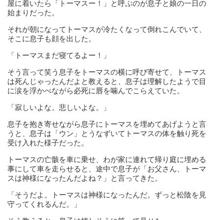
屋に着いたら「トーマスー！」と呼ぶのが息子と娘の一日の
始まりだった。
それが朝になってトーマスが冷たくなって倒れこんでいて、
そこに息子も顔を出した。
「トーマスまだ寝てるよー！」
そう言って笑う息子をトーマスの横に呼び寄せて、トーマス
は死んじゃったんだよと教えると、息子は理解したようで目
に涙を浮かべながら必死に唇を噛んでこらえていた。
「寂しいよな。悲しいよな。」
息子を抱き寄せながら息子にトーマスを埋めてあげようと言
うと、息子は「ウン」とうなずいてトーマスの体を触り死を
受け入れた様子だった。
トーマスの亡骸を車に乗せ、わが家に連れて帰り庭に埋める
事にして車を走らせると、途中で息子が「お父さん、トーマ
スは神様になったんだよね？」と言ってきた。
「そうだよ。トーマスは神様になったんだ。ずっと松陰を見
守ってくれるんだ。」