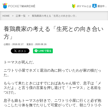
Pocket Marche
ポケマルとは
通信中...
記事一覧
養鶏農家の考える「生死との向き合い方」
HOME
養鶏農家の考える「生死との向き合い
方」
公開日：2018.02.17.
更新日：2020.08.19.
トーマスが死んだ。
ニワトリ小屋でネズミ退治の為に飼っていたわが家の猫だっ
た。
もらって来たときにはすでにおばあちゃん猫で、息子は「メ
スだよ」と言う僕の言葉を押し退けて「トーマス」と名前を
つけた。
息子も娘もトーマスが好きで、ニワトリ小屋に行くと必ず抱
っこしたり体を撫でたりして可愛がっていて、朝ニワトリ小