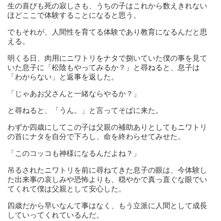
生の喜びも死の寂しさも、うちの子はこれから数えきれない
ほどここで体験することになると思う。
でもそれが、人間性を育てる体験であり教育になるんだと思
える。
明くる日、肉用にニワトリをナタで捌いていた僕の事を見て
いた息子に「松陰もやってみるか？」と尋ねると、息子は
「わからない」と返事を返した。
「じゃあお父さんと一緒ならやるか？」
と尋ねると、「うん。」と言ってそばに来た。
わずか四歳にしてこの子は父親の補助ありとしてもニワトリ
の首にナタを自分で下ろし、命を終わらせてみせた。
「このコッコも神様になるんだよね？」
吊るされたニワトリを前に尋ねてきた息子の眼は、今体験し
た出来事の哀しみや恐怖よりも、穏やかで真っ直ぐな眼でい
てくれて僕は父親として安心した。
四歳だから早いなんて事はなく、もう立派に人間として成長
していってくれているんだ。