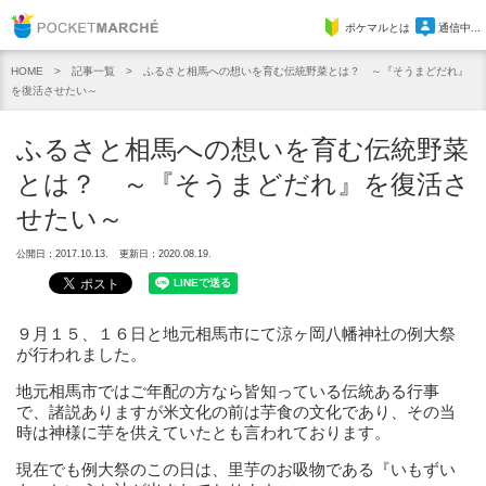
Pocket Marche
ポケマルとは
通信中...
記事一覧
ふるさと相馬への想いを育む伝統野菜とは？ ～『そうまどだれ』
HOME
を復活させたい～
ふるさと相馬への想いを育む伝統野菜
とは？ ～『そうまどだれ』を復活さ
せたい～
公開日：2017.10.13.
更新日：2020.08.19.
９月１５、１６日と地元相馬市にて涼ヶ岡八幡神社の例大祭
が行われました。
地元相馬市ではご年配の方なら皆知っている伝統ある行事
で、諸説ありますが米文化の前は芋食の文化であり、その当
時は神様に芋を供えていたとも言われております。
現在でも例大祭のこの日は、里芋のお吸物である『いもずい