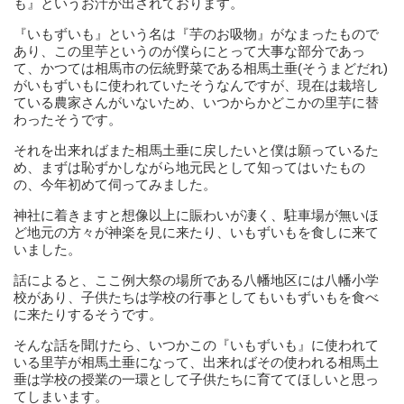
も』というお汁が出されております。
『いもずいも』という名は『芋のお吸物』がなまったもので
あり、この里芋というのが僕らにとって大事な部分であっ
て、かつては相馬市の伝統野菜である相馬土垂(そうまどだれ)
がいもずいもに使われていたそうなんですが、現在は栽培し
ている農家さんがいないため、いつからかどこかの里芋に替
わったそうです。
それを出来ればまた相馬土垂に戻したいと僕は願っているた
め、まずは恥ずかしながら地元民として知ってはいたもの
の、今年初めて伺ってみました。
神社に着きますと想像以上に賑わいが凄く、駐車場が無いほ
ど地元の方々が神楽を見に来たり、いもずいもを食しに来て
いました。
話によると、ここ例大祭の場所である八幡地区には八幡小学
校があり、子供たちは学校の行事としてもいもずいもを食べ
に来たりするそうです。
そんな話を聞けたら、いつかこの『いもずいも』に使われて
いる里芋が相馬土垂になって、出来ればその使われる相馬土
垂は学校の授業の一環として子供たちに育ててほしいと思っ
てしまいます。