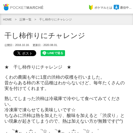
Pocket Marche
ポケマルとは
通信中...
記事一覧
干し柿作りにチャレンジ
HOME
干し柿作りにチャレンジ
公開日：2016.10.16.
更新日：2020.08.01.
★ 干し柿作りにチャレンジ ★
くわの農園も年に1度の渋柿の収穫を行いました。
昔からある柿の木で品種はわからないけど、毎年たくさんの
実を付けてくれます。
熟してしまった渋柿は冷蔵庫で冷やして食べてみてくださ
い。
冷凍庫で凍らせても美味しいです☆
ちなみに渋柿は熱を加えたり、酸味を加えると「渋戻り」と
い現象が起きてしまうので、熱は加えない方が無難です(^^)
．゜’★,。．:*:．゜’☆．゜’★,。．:*:．゜’☆．゜