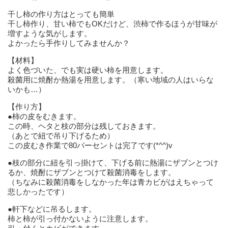
干し柿の作り方はとっても簡単
干し柿作り、甘い柿でもOKだけど、渋柿で作るほうが甘味が
増すような気がします。
よかったら手作りしてみませんか？
【材料】
よく色づいた、でも実は硬い柿を用意します。
殺菌用に焼酎か熱湯を用意します。（寒い地域の人はいらな
いかも…）
【作り方】
●柿の皮をむきます。
この時、ヘタと枝の部分は残しておきます。
（あとで紐で吊り下げるため）
この皮むき作業で80パーセントは完了です(*^^)v
●枝の部分に紐を引っ掛けて、下げる前に熱湯にザブンとつけ
るか、焼酎にザブンとつけて殺菌消毒をします。
（ちなみに殺菌消毒をしなかった年は青カビがはえちゃって
悲しかったです）
●軒下などに吊るします。
柿と柿が引っ付かないように注意します。