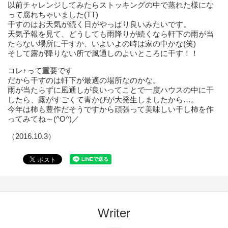
以前チャレンジしてみたらストッキングの中で蒸れた様にな
って腐れちゃいました(TT)
干すのはお天気が続く日がやっぱり良いみたいです。
天気予報を見て、どうしても雨降りが続くなら軒下の雨が当
たらない場所に干すか、いよいよの時は家の中かな(笑)
そして露が降りない所で風通しのよいところに干す！！
コレ↑って重要です
だから干すのは軒下が最適の場所なのかな。
雨が当たらずに風通しが良いってことで一度ハウスの中に干
したら、露がすごくて青かびが大発生しましたから…。
今年は柿も豊作だそうですから頑張って美味しい干し柿を作
ってみてね～(^O^)／
（2016.10.3）
Writer