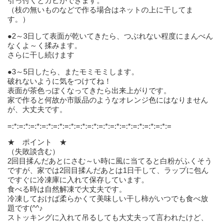
引っ付くとカビができます。
（枝の無いものなどで作る場合はネットの上に干してま
す。）
●2～3日して表面が乾いてきたら、つぶれない程度にまんべん
なくよ～く揉みます。
さらに干し続けます
●3～5日したら、またモミモミします。
破れないように気をつけてね！
表面が茶色っぽくなってきたら出来上がりです。
家で作ると何故か市販品のようなオレンジ色にはなりません
が、大丈夫です。
=:*:=:*:=:*:=:*:=:*:=:*:=:*:=:*:=:*:=:*:=:*:=:*:=:*:=:*:=
★ ポイント ★
（失敗談含む）
2回目揉んだあとにさむ～い時に風に当てると白粉がふくそう
ですが、家では2回目揉んだあとは1日干して、ラップに包ん
ですぐに冷凍庫に入れて保存しています。
食べる時は自然解凍で大丈夫です。
冷凍しておけば柔らかくて美味しい干し柿がいつでも食べ放
題です(^^♪
ストッキングに入れて吊るしても大丈夫って言われたけど、