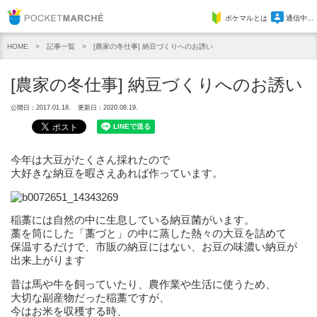
Pocket Marche
ポケマルとは
通信中...
記事一覧
[農家の冬仕事] 納豆づくりへのお誘い
HOME
[農家の冬仕事] 納豆づくりへのお誘い
公開日：2017.01.18.
更新日：2020.08.19.
今年は大豆がたくさん採れたので
大好きな納豆を暇さえあれば作っています。
稲藁には自然の中に生息している納豆菌がいます。
藁を筒にした「藁づと」の中に蒸した熱々の大豆を詰めて
保温するだけで、市販の納豆にはない、お豆の味濃い納豆が
出来上がります
昔は馬や牛を飼っていたり、農作業や生活に使うため、
大切な副産物だった稲藁ですが、
今はお米を収穫する時、