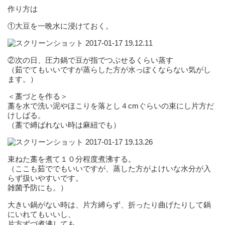
作り方は
①大豆を一晩水に浸けておく。
②次の日、圧力鍋で豆が指でつぶせるくらい蒸す
（茹でてもいいですが蒸らした方が水っぽくならない気がし
ます。）
＜藁づとを作る＞
藁を水で洗い泥やほこりを落とし４cmぐらいの束にし片方だ
けしばる。
（藁で縛ばれない時は麻紐でも）
束ねた藁を煮て１０分程度煮沸する。
（ここも茹ででもいいですが、蒸した方がよけいな水分が入
らず扱いやすいです。
雑菌予防にも。）
大きい鍋がない時は、片方縛らず、折ったり曲げたりして鍋
にいれてもいいし、
片方ずづ煮沸しても。