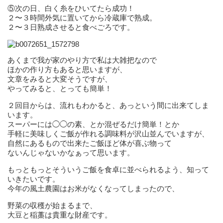
⑤次の日、白く糸をひいてたら成功！
２〜３時間外気に置いてから冷蔵庫で熟成。
２〜３日熟成させると食べごろです。
あくまで我が家のやり方で私は大雑把なので
ほかの作り方もあると思いますが、
文章をみると大変そうですが、
やってみると、とっても簡単！
２回目からは、流れもわかると、あっという間に出来てしま
います。
スーパーには◯◯の素、とか混ぜるだけ簡単！とか
手軽に美味しくご飯が作れる調味料が沢山並んでいますが、
自然にあるもので出来たご飯ほど体が喜ぶ物って
ないんじゃないかなぁって思います。
もっともっとそういうご飯を食卓に並べられるよう、知って
いきたいです。
今年の風土農園はお米がなくなってしまったので、
野菜の収穫が始まるまで、
大豆と稲藁は貴重な財産です。