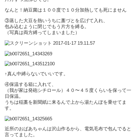
なんと！納豆菌は１００度で１０分加熱しても死にません
③蒸した大豆を熱いうちに藁づとを広げて入れ、
包み込むように閉じでもう片方を縛る。
（写真は両方縛ってしまいました）
↑真ん中縛らないでいいです。
④保温する箱に入れて、
（我が家は発砲シチロール）４０〜４５度くらいを保って一
日保温。
うちは稲藁を新聞紙に来るんで上から湯たんぽを乗せてま
す。
近所のおばあちゃんは沢山作るから、電気毛布で包んでると
言ってました。