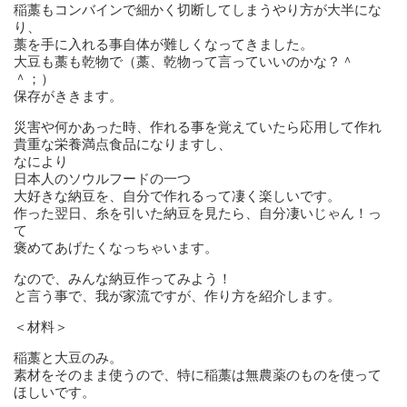
稲藁もコンバインで細かく切断してしまうやり方が大半にな
り、
藁を手に入れる事自体が難しくなってきました。
大豆も藁も乾物で（藁、乾物って言っていいのかな？＾
＾；）
保存がききます。
災害や何かあった時、作れる事を覚えていたら応用して作れ
貴重な栄養満点食品になりますし、
なにより
日本人のソウルフードの一つ
大好きな納豆を、自分で作れるって凄く楽しいです。
作った翌日、糸を引いた納豆を見たら、自分凄いじゃん！っ
て
褒めてあげたくなっちゃいます。
なので、みんな納豆作ってみよう！
と言う事で、我が家流ですが、作り方を紹介します。
＜材料＞
稲藁と大豆のみ。
素材をそのまま使うので、特に稲藁は無農薬のものを使って
ほしいです。