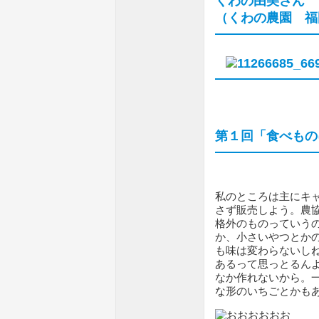
くわの由美さん
（くわの農園 福
第１回「食べもの
私のところは主にキ
さず販売しよう。農
格外のものっていう
か、小さいやつとか
も味は変わらないし
あるって思っとるん
なか作れないから。
な形のいちごとかも