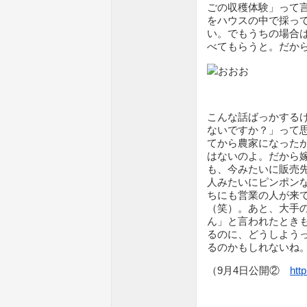
ごの収穫体験」って
をハウスの中で採っ
い。でもうちの場合
べてもらうと。だか
こんな話ばっかする
ないですか？」って
てから農家になった
はないのよ。だから
も、今みたいに販売
人みたいにピンポン
ちにも営業の人が来
（笑）。あと、大手
ん」と言われたとき
るのに、どうしよう
るのかもしれないね
（9月4日公開②
htt