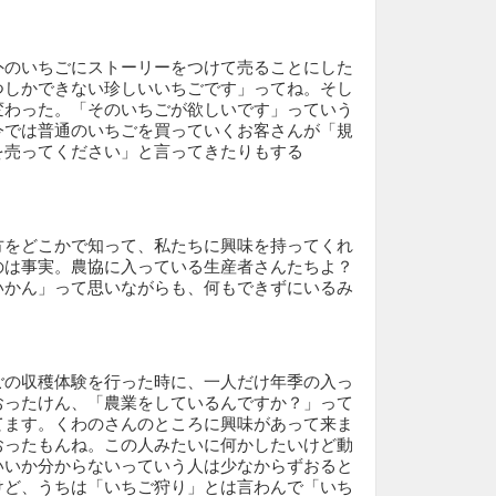
外のいちごにストーリーをつけて売ることにした
つしかできない珍しいいちごです」ってね。そし
変わった。「そのいちごが欲しいです」っていう
今では普通のいちごを買っていくお客さんが「規
を売ってください」と言ってきたりもする
方をどこかで知って、私たちに興味を持ってくれ
のは事実。農協に入っている生産者さんたちよ？
いかん」って思いながらも、何もできずにいるみ
ごの収穫体験を行った時に、一人だけ年季の入っ
おったけん、「農業をしているんですか？」って
てます。くわのさんのところに興味があって来ま
おったもんね。この人みたいに何かしたいけど動
いいか分からないっていう人は少なからずおると
けど、うちは「いちご狩り」とは言わんで「いち