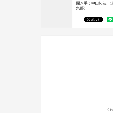
聞き手：中山拓哉 （慶応
集部）
くわ