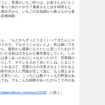
言うと。普通のいちご狩りは、お客さんがいちご
て食べて終わりやろ？農家さんと話す時間もな
は摘み方から、いちごの豆知識から教えながら食
ら収穫体験。
けん、「もとからずっとうまくいってきたんじゃ
思うやろ。でもそうじゃないとよ。私は嫁いでき
から、最初から農家になりたいと思ってたわけで
嫁いだ当初は泣きながら農作業をしていた。しか
先は多くあったわけじゃなかったので、営業職の
ならして、チラシを入れて歩いたしね。たまにう
てくれるけど、営業の人の大変さがよく分かるよ
の取引先さんに問題が生じて急に「もう買えませ
も大変だった。こっちには数十トンもの野菜があ
ってね。でもこんな経験があったからこそ今があ
。
p://taberutimes.com/posts/3130
に続く）