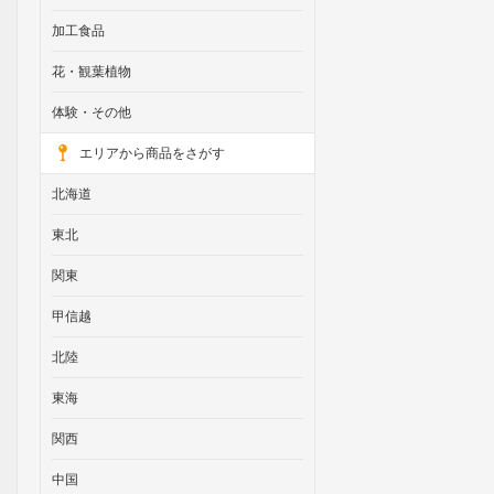
加工食品
花・観葉植物
体験・その他
エリアから商品をさがす
北海道
東北
関東
甲信越
北陸
東海
関西
中国