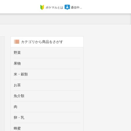
ポケマルとは
通信中...
カテゴリから商品をさがす
野菜
果物
米・穀類
お茶
魚介類
肉
卵・乳
蜂蜜