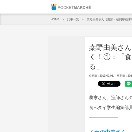
Pocket M
記事一覧
桒野由美さん（農家・福岡県福津
HOME
桒野由美さん
く！①：「
る」
公開日：2015.09.03.
更新日：2020.
農家さん、漁師さん
食べタイ学生編集部
——————–