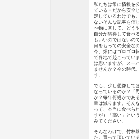
私たちは常に情報を公
ている＝だから安全
定しているわけでも
ないそんな記事を信
べ物に関して、どう
自分が納得して食べ
もいいのではないの
何をもっての安全な
今、畑にはゴロゴロ
で各地で起こってい
は思いますが、スー
ませんか？今の時代
す。
でも、少し想像して
なっているのか？「
か？毎年何処かであ
量は減ります。そん
って、本当に食べら
すが）「高い」とい
みてください。
そんなわけで、竹林
た。買って頂いてい