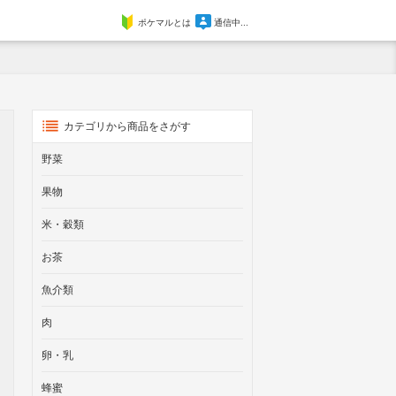
ポケマルとは
通信中...
カテゴリから商品をさがす
野菜
果物
米・穀類
お茶
魚介類
肉
卵・乳
蜂蜜