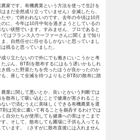
業農家です。有機農業という方法を使って生計を
際はまだ全然成り立っていません）全滅したら、
たや」で終われないのです。去年の今頃は10月
のに、今年は10月中旬を過ぎようとしているの
来ない状態でいます。すみません、プロであると
ついてはフランス人ウーファーさんに聞くまで知り
まま、自然任せに任せるしかないと思っていまし
菜は残ると思っていました。
が成り立たないので外にでも働きにいこうかと考
。たぶん、BT剤を散布するにはもう遅いかもしれ
生き残った野菜たちを売ったほうが良かったのか
でも、座して全滅を待つよりもとBT剤の散布に踏
う農業に関して悪いとか、良いとかいう判断では
薬を散布して吸い込むことで健康が害されること
わないで済むうえに美味しくできる有機農業を選
BT剤は完全に書いて有ることを鵜呑するわけでは
らく自分たちが使用しても健康への害はそこまで
です。そして、散布しても圃場に子供も入っても
しています。（さすがに散布直後には入れません