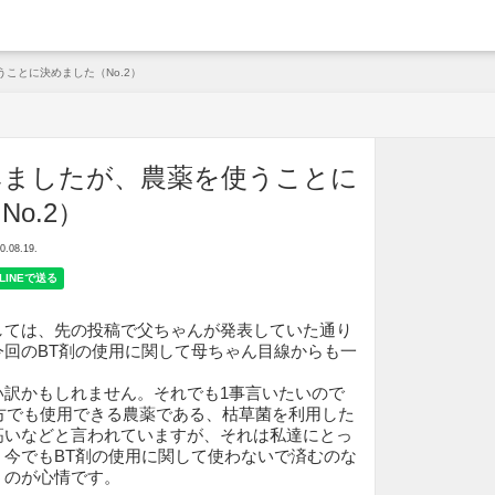
arche
ことに決めました（No.2）
みましたが、農薬を使うことに
o.2）
08.19.
しては、先の投稿で父ちゃんが発表していた通り
今回のBT剤の使用に関して母ちゃん目線からも一
い訳かもしれません。それでも1事言いたいので
S方でも使用できる農薬である、枯草菌を利用した
高いなどと言われていますが、それは私達にとっ
、今でもBT剤の使用に関して使わないで済むのな
うのが心情です。