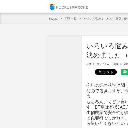
Pocket M
記事一覧
いろいろ悩みましたが、農薬を使う
HOME
いろいろ悩
決めました（N
公開日：2016.10.24.
更新日：2020.
今年の畑の状況に関
なので省きますが、
言。
もちろん、くどい言
す。BT剤は有機JA
生物農薬で安全性が
て免罪符でしか無く
ら使いたくないとい