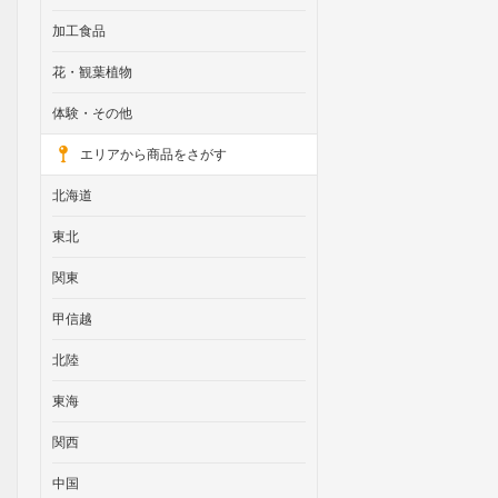
加工食品
花・観葉植物
体験・その他
エリアから商品をさがす
北海道
東北
関東
甲信越
北陸
東海
関西
中国