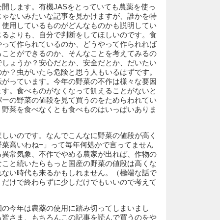
開します。有機JASをとっていても農薬を使っ
じゃないみたいな記事を見かけますが、誰かを特
、使用しているものがどんなものかも説明してい
じるよりも、自分で判断をしてほしいのです。食
やって作られているのか、どうやって作られれば
ることができるのか、そんなことを考えてみるの
でしょうか？安心だとか、安全だとか、だいたい
のか？虫がいたら危険と思う人もいるはずです。
転がっています。今年の野菜の不作は様々な要因
ます。食べものがなくなって飢えることがないと
パーの野菜の値段を見て買うのをためらわれてい
、野菜を食べなくとも食べものはいっぱいありま
ほしいのです。なんでこんなに野菜の値段が高く
野菜高いわね−」って毎年何処かで言ってません
る異常気象、不作でやめる農家が出れば、作物の
なこと続いたらもっと国産の野菜の値段は高くな
れない時代も来るかもしれません。（極端な話で
うだけで終わらずに少しだけでもいいので考えて
畑の今年は農薬の使用に踏み切ってしまいまし
る皆さま、もちろんこの記事を読んで買うのをや