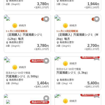
島根県出雲市
島根県出雲市
3,780
1,944
2袋（1kg×2）
1袋（1kg）
円
円
+送料
1,370円
+送料
1,140円
定期
定期
錦織淳
錦織淳
1ヶ月に1回定期配送
1ヶ月に1回定期配送
［定期購入］宍道湖産シジミ
［定期購入］宍道湖産シジミ（M
（L2kg）毎月
2kg）毎月
島根県出雲市
島根県出雲市
3,780
2,700
2袋（1kg×2）
2袋（1kg×2）
円
円
+送料
1,370円
+送料
1,370円
商品300円割引
商品300円割引
錦織淳
錦織淳
注文から1~10日で発送
宍道湖産シジミ（L 3kg）
注文から1~10日で発送
宍道湖産シジミ（L 500g）
島根県出雲市
島根県出雲市
1,404
5,400
1袋（500g）
1袋（1kg）×3
円
円
+送料
1,140円
+送料
1,370円
商品300円割引
錦織淳
商品300円割引