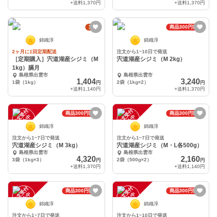
+送料
1,370円
+送料
1,370円
定期
商品300円割引
錦織淳
錦織淳
2ヶ月に1回定期配送
注文から1~10日で発送
［定期購入］宍道湖産シジミ（M
宍道湖産シジミ（M 2kg）
1kg）膈月
島根県出雲市
島根県出雲市
1,404
3,240
1袋（1kg）
2袋（1kg×2）
円
円
+送料
1,140円
+送料
1,370円
注
文
受
付
停
止
注
文
受
付
停
止
商品300円割引
商品300円割引
中
中
錦織淳
錦織淳
注文から1~7日で発送
注文から1~7日で発送
宍道湖産シジミ（M 3kg）
宍道湖産シジミ（M・L各500g）
島根県出雲市
島根県出雲市
4,320
2,160
3袋（1kg×3）
2袋（500g×2）
円
円
+送料
1,370円
+送料
1,140円
注
文
受
付
停
止
注
文
受
付
停
止
商品300円割引
商品300円割引
中
中
錦織淳
錦織淳
注文から1~7日で発送
注文から1~10日で発送