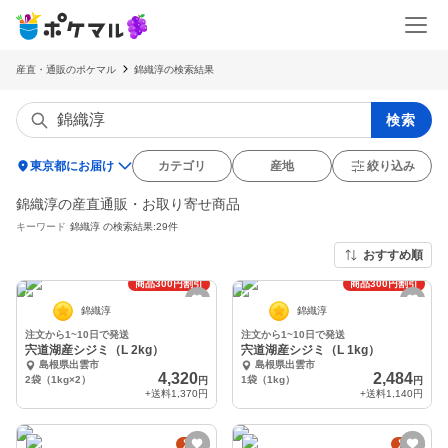
産直・通販のポケマル
錦織淳の検索結果
検索
location_on
東京都にお届け
カテゴリ
産地
絞り込み
錦織淳の産直通販・お取り寄せ商品
キーワード
錦織淳
の検索結果:29件
おすすめ順
商品300円割引
商品300円割引
錦織淳
錦織淳
注文から1~10日で発送
注文から1~10日で発送
宍道湖産シジミ（L 2kg）
宍道湖産シジミ（L 1kg）
島根県出雲市
島根県出雲市
4,320
2,484
2袋（1kg×2）
1袋（1kg）
円
円
+送料
1,370円
+送料
1,140円
定期
定期