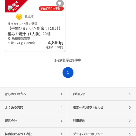
注
文
受
付
停
止
中
商品300円割引
錦織淳
注文から3~7日で発送
【手間ひまかけた即席しじみ汁】
極み！蜆汁（1人前）20袋
島根県出雲市
4,860
１袋（74ｇ）×20袋
円
+送料
1,370円
1-29表示/29件中
1
はじめての方へ
お知らせ
よくある質問
運営へのお問い合わせ
運営会社
利用規約
特商法に基づく表記
プライバシーポリシー