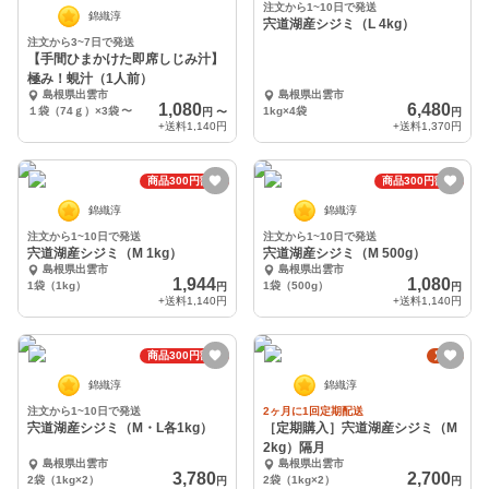
注文から1~10日で発送
錦織淳
宍道湖産シジミ（L 4kg）
注文から3~7日で発送
【手間ひまかけた即席しじみ汁】
極み！蜆汁（1人前）
島根県出雲市
島根県出雲市
1,080
6,480
１袋（74ｇ）×3袋
〜
1kg×4袋
円
〜
円
+送料
1,140円
+送料
1,370円
商品300円割引
商品300円割引
錦織淳
錦織淳
注文から1~10日で発送
注文から1~10日で発送
宍道湖産シジミ（M 1kg）
宍道湖産シジミ（M 500g）
島根県出雲市
島根県出雲市
1,944
1,080
1袋（1kg）
1袋（500g）
円
円
+送料
1,140円
+送料
1,140円
商品300円割引
定期
錦織淳
錦織淳
注文から1~10日で発送
2ヶ月に1回定期配送
宍道湖産シジミ（M・L各1kg）
［定期購入］宍道湖産シジミ（M
2kg）隔月
島根県出雲市
島根県出雲市
3,780
2,700
2袋（1kg×2）
2袋（1kg×2）
円
円