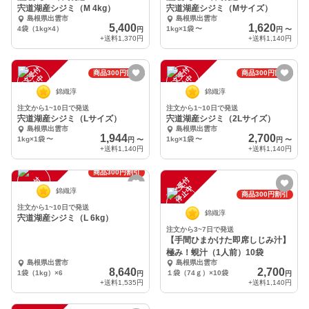
宍道湖産シジミ（M 4kg）
宍道湖産シジミ（Mサイズ）
島根県出雲市
島根県出雲市
5,400
1,620
4袋（1kg×4）
1kg×1袋
〜
円
円
〜
+送料
1,370円
+送料
1,140円
注
文
受
付
停
止
注
文
受
付
停
止
商品300円割引
商品300円割引
中
中
錦織淳
錦織淳
注文から1~10日で発送
注文から1~10日で発送
宍道湖産シジミ（Lサイズ）
宍道湖産シジミ（2Lサイズ）
島根県出雲市
島根県出雲市
1,944
2,700
1kg×1袋
〜
1kg×1袋
〜
円
〜
円
〜
+送料
1,140円
+送料
1,140円
商品300円割引
注
文
受
付
停
止
注
文
受
付
停
止
中
中
錦織淳
商品300円割引
注文から1~10日で発送
錦織淳
宍道湖産シジミ（L 6kg）
注文から3~7日で発送
【手間ひまかけた即席しじみ汁】
極み！蜆汁（1人前）10袋
島根県出雲市
島根県出雲市
8,640
2,700
1袋（1kg）×6
１袋（74ｇ）×10袋
円
円
+送料
1,535円
+送料
1,140円