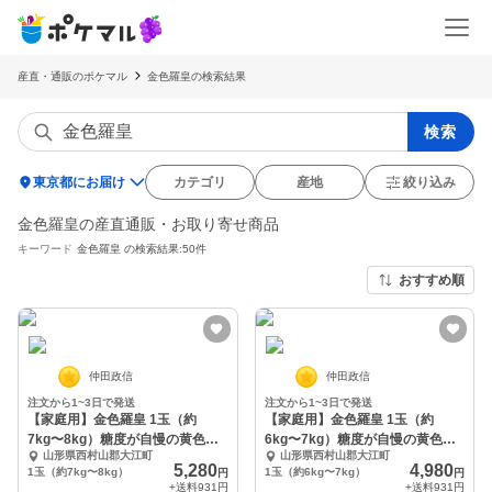
産直・通販のポケマル
金色羅皇の検索結果
検索
location_on
東京都にお届け
カテゴリ
産地
絞り込み
金色羅皇の産直通販・お取り寄せ商品
キーワード
金色羅皇
の検索結果:50件
おすすめ順
仲田政信
仲田政信
注文から1~3日で発送
注文から1~3日で発送
【家庭用】金色羅皇 1玉（約
【家庭用】金色羅皇 1玉（約
7kg〜8kg）糖度が自慢の黄色い
6kg〜7kg）糖度が自慢の黄色い
山形県西村山郡大江町
山形県西村山郡大江町
果実の大玉西瓜
果実の大玉西瓜
5,280
4,980
1玉（約7kg〜8kg）
1玉（約6kg〜7kg）
円
円
+送料
931円
+送料
931円