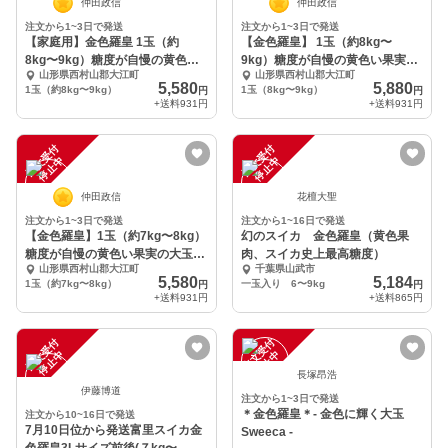
仲田政信
仲田政信
注文から1~3日で発送
注文から1~3日で発送
【家庭用】金色羅皇 1玉（約
【金色羅皇】 1玉（約8kg〜
8kg〜9kg）糖度が自慢の黄色い
9kg）糖度が自慢の黄色い果実の
山形県西村山郡大江町
山形県西村山郡大江町
果実の大玉西瓜
大玉西瓜
5,580
5,880
1玉（約8kg〜9kg）
1玉（8kg〜9kg）
円
円
+送料
931円
+送料
931円
注
文
受
付
停
止
注
文
受
付
停
止
中
中
仲田政信
花檀大聖
注文から1~3日で発送
注文から1~16日で発送
【金色羅皇】1玉（約7kg〜8kg）
幻のスイカ 金色羅皇（黄色果
糖度が自慢の黄色い果実の大玉西
肉、スイカ史上最高糖度）
山形県西村山郡大江町
千葉県山武市
瓜
5,580
5,184
1玉（約7kg〜8kg）
一玉入り 6〜9kg
円
円
+送料
931円
+送料
865円
注
文
受
付
停
止
注
文
受
付
停
止
中
中
長塚昂浩
伊藤博道
注文から1~3日で発送
＊金色羅皇＊- 金色に輝く大玉
注文から10~16日で発送
7月10日位から発送富里スイカ金
Sweeca -