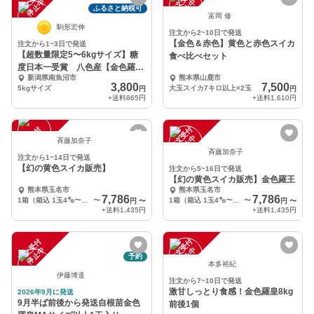
注
文
受
付
停
止
注
文
受
付
停
止
中
中
ふるさと納税可
富岡 修
駒形宏伸
注文から2~10日で発送
【金色＆赤色】黄色と赤色スイカ
注文から1~3日で発送
【超数量限定5〜6kgサイズ】糖
食べ比べセット
度日本一受賞 八色産【金色羅
新潟県南魚沼市
熊本県山鹿市
皇】スイカ
3,800
7,500
5kgサイズ
大玉スイカ7キロ以上×2玉
円
円
+送料
865円
+送料
1,610円
注
文
受
付
停
止
注
文
受
付
停
止
中
中
斉藤加奈子
斉藤加奈子
注文から1~14日で発送
【幻の黄色スイカ販売】
注文から5~16日で発送
【幻の黄色スイカ販売】金色羅王
熊本県玉名市
熊本県玉名市
7,786
7,786
1箱（箱込 1玉4㌔～5.9㌔）
〜
1箱（箱込 1玉4㌔～5.9㌔）
〜
円
〜
円
〜
+送料
1,435円
+送料
1,435円
注
文
受
付
停
止
注
文
受
付
停
止
中
中
予約
本多裕紀
伊藤博道
注文から7~10日で発送
激甘しっとり食感！金色羅皇8kg
2026年9月に発送
9月半ば前後から発送自根苗金色
前後1個