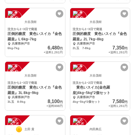
一
在
庫
切
一
在
庫
切
時
れ
時
れ
大谷茂樹
大谷茂樹
注文から1~3日で発送
注文から1~3日で発送
圧倒的糖度 黄色いスイカ『金色
圧倒的糖度 黄色いスイカ『金色
羅皇』L 6kg~7kg
羅皇』2L 7kg~8kg
兵庫県神戸市
兵庫県神戸市
6,480
7,350
6kg-7kg
2L玉 7-8kg
円
円
+送料
1,261円
+送料
1,261円
一
在
庫
切
一
在
庫
切
時
れ
時
れ
大谷茂樹
大谷茂樹
注文から1~3日で発送
注文から1~2日で発送
圧倒的糖度 黄色いスイカ『金色
黄色いスイカ[金色羅
羅皇』3L 8kg~9kg
皇]4kg~5kg*2個セット
兵庫県神戸市
兵庫県神戸市
8,100
7,580
3L玉 8-9kg
4kg~5kg*2個セット
円
円
+送料
998円
+送料
1,261円
注
文
受
付
停
止
注
文
受
付
停
止
中
中
土田 貴
内田典広