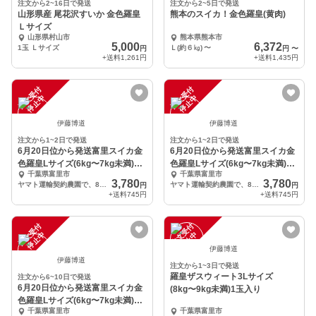
注文から2~16日で発送
注文から2~5日で発送
山形県産 尾花沢すいか 金色羅皇
熊本のスイカ！金色羅皇(黄肉)
Ｌサイズ
山形県村山市
熊本県熊本市
5,000
6,372
1玉 Ｌサイズ
Ｌ(約６㎏)
〜
円
円
〜
+送料
1,261円
+送料
1,435円
注
文
受
付
停
止
注
文
受
付
停
止
中
中
伊藤博道
伊藤博道
注文から1~2日で発送
注文から1~2日で発送
6月20日位から発送富里スイカ金
6月20日位から発送富里スイカ金
色羅皇Lサイズ(6kg〜7kg未満)1
色羅皇Lサイズ(6kg〜7kg未満)1
千葉県富里市
千葉県富里市
玉入り。
玉入り。
3,780
3,780
ヤマト運輸契約農園で、80サイズ入りLサイズ(6kg〜7kg未満)
ヤマト運輸契約農園で、80サイズ入りLサイズ(6kg〜7kg未満)
円
円
+送料
745円
+送料
745円
注
文
受
付
停
止
注
文
受
付
停
止
中
中
伊藤博道
伊藤博道
注文から1~3日で発送
羅皇ザスウィート3Lサイズ
注文から6~10日で発送
6月20日位から発送富里スイカ金
(8kg〜9kg未満)1玉入り
色羅皇Lサイズ(6kg〜7kg未満)2
千葉県富里市
千葉県富里市
玉入り。