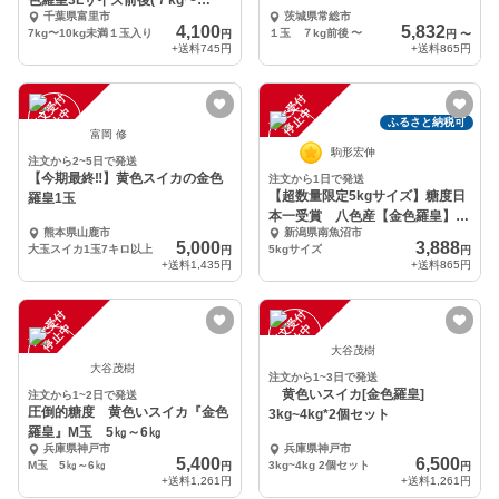
色羅皇3Lサイズ前後(７kg〜
千葉県富里市
茨城県常総市
10kg)1玉。
4,100
5,832
7kg〜10kg未満１玉入り
１玉 ７kg前後
〜
円
円
〜
+送料
745円
+送料
865円
注
文
受
付
停
止
注
文
受
付
停
止
中
中
ふるさと納税可
富岡 修
駒形宏伸
注文から2~5日で発送
【今期最終‼︎】黄色スイカの金色
注文から1日で発送
【超数量限定5kgサイズ】糖度日
羅皇1玉
本一受賞 八色産【金色羅皇】ス
熊本県山鹿市
新潟県南魚沼市
イカ
5,000
3,888
大玉スイカ1玉7キロ以上
5kgサイズ
円
円
+送料
1,435円
+送料
865円
注
文
受
付
停
止
注
文
受
付
停
止
中
中
大谷茂樹
大谷茂樹
注文から1~3日で発送
黄色いスイカ[金色羅皇]
注文から1~2日で発送
圧倒的糖度 黄色いスイカ『金色
3kg~4kg*2個セット
羅皇』M玉 5㎏～6㎏
兵庫県神戸市
兵庫県神戸市
5,400
6,500
M玉 5㎏～6㎏
3kg~4kg 2個セット
円
円
+送料
1,261円
+送料
1,261円