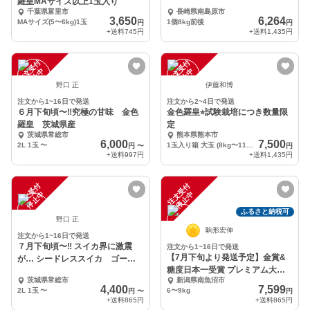
羅皇MAサイズ以上1玉入り
千葉県富里市
長崎県南島原市
3,650
6,264
MAサイズ(5〜6kg)1玉
1個8kg前後
円
円
+送料
745円
+送料
1,435円
注
文
受
付
停
止
注
文
受
付
停
止
中
中
野口 正
伊藤和博
注文から1~16日で発送
注文から2~4日で発送
６月下旬頃〜‼️究極の甘味 金色
金色羅皇⭐︎試験栽培につき数量限
羅皇 茨城県産
定
茨城県常総市
熊本県熊本市
6,000
7,500
2L 1玉
〜
1玉入り箱 大玉 (8kg〜11kg未満)
円
〜
円
+送料
997円
+送料
1,435円
注
文
受
付
停
止
注
文
受
付
停
止
中
中
ふるさと納税可
野口 正
駒形宏伸
注文から1~16日で発送
７月下旬頃〜‼️ スイカ界に激震
注文から1~16日で発送
【7月下旬より発送予定】金賞&
が… シードレススイカ ゴール
糖度日本一受賞 プレミアム大玉
デンジャック
茨城県常総市
新潟県南魚沼市
八色産【金色羅皇】
4,400
7,599
2L 1玉
〜
6〜9kg
円
〜
円
+送料
865円
+送料
865円