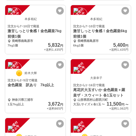
注
文
受
付
停
止
注
文
受
付
停
止
中
中
本多裕紀
本多裕紀
注文から7~10日で発送
注文から7~10日で発送
激甘しっとり食感！金色羅皇7kg
激甘しっとり食感！金色羅皇6kg
前後1個
前後1個
長崎県南島原市
長崎県南島原市
5,832
5,400
7kg1個
6kg1個
円
円
+送料
1,435円
+送料
1,435円
注
文
受
付
停
止
注
文
受
付
停
止
中
中
鈴木大輝
大泉幸子
注文から2~5日で発送
金色羅皇 訳あり 7kg以上
注文から1~16日で発送
尾花沢大玉すいか 金色羅皇＋羅
皇ザ・スウィート 各1玉セット
神奈川県三浦市
山形県西村山郡西川町
3,672
11,500
1玉7kg以上
大玉Lサイズⅹ各1玉
〜
円
円
〜
+送料
865円
+送料
1,062円
注
文
受
付
停
止
注
文
受
付
停
止
中
中