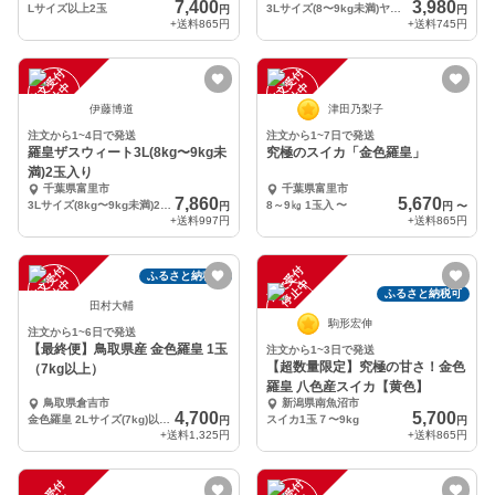
7,400
3,980
Lサイズ以上2玉
3Lサイズ(8〜9kg未満)ヤマト運輸契約農園で3Lサイズは80サイズになります。
円
円
+送料
865円
+送料
745円
注
文
受
付
停
止
注
文
受
付
停
止
中
中
伊藤博道
津田乃梨子
注文から1~4日で発送
注文から1~7日で発送
羅皇ザスウィート3L(8kg〜9kg未
究極のスイカ「金色羅皇」
満)2玉入り
千葉県富里市
千葉県富里市
7,860
5,670
3Lサイズ(8kg〜9kg未満)2玉入り(ヤマト運輸契約農園で3L2玉120サイズ)
8～9㎏ 1玉入
〜
円
円
〜
+送料
997円
+送料
865円
注
文
受
付
停
止
注
文
受
付
停
止
ふるさと納税可
中
中
ふるさと納税可
田村大輔
駒形宏伸
注文から1~6日で発送
【最終便】鳥取県産 金色羅皇 1玉
注文から1~3日で発送
【超数量限定】究極の甘さ！金色
（7kg以上）
羅皇 八色産スイカ【黄色】
鳥取県倉吉市
新潟県南魚沼市
4,700
5,700
金色羅皇 2Lサイズ(7kg)以上 １玉入り
スイカ1玉７〜9kg
円
円
+送料
1,325円
+送料
865円