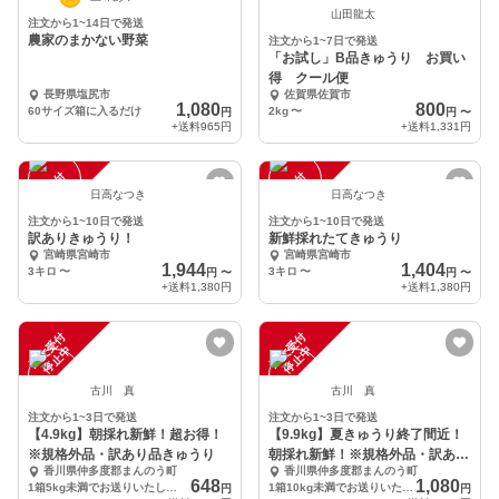
中
中
山田龍太
注文から1~14日で発送
農家のまかない野菜
注文から1~7日で発送
「お試し」B品きゅうり お買い
得 クール便
長野県塩尻市
佐賀県佐賀市
1,080
800
60サイズ箱に入るだけ
2kg
〜
円
円
〜
+送料
965円
+送料
1,331円
注
文
受
付
停
止
注
文
受
付
停
止
中
中
日高なつき
日高なつき
注文から1~10日で発送
注文から1~10日で発送
訳ありきゅうり！
新鮮採れたてきゅうり
宮崎県宮崎市
宮崎県宮崎市
1,944
1,404
3キロ
〜
3キロ
〜
円
〜
円
〜
+送料
1,380円
+送料
1,380円
注
文
受
付
停
止
注
文
受
付
停
止
中
中
古川 真
古川 真
注文から1~3日で発送
注文から1~3日で発送
【4.9kg】朝採れ新鮮！超お得！
【9.9kg】夏きゅうり終了間近！
※規格外品・訳あり品きゅうり
朝採れ新鮮！※規格外品・訳あり
香川県仲多度郡まんのう町
香川県仲多度郡まんのう町
品きゅうり
648
1,080
1箱5kg未満でお送りいたします。（4.9kg）
1箱10kg未満でお送りいたします。（9.9kg）
円
円