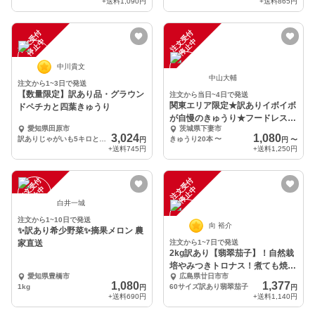
+送料
1,090円
+送料
865円
注
文
受
付
停
止
注
文
受
付
停
止
中
中
中川貴文
中山大輔
注文から1~3日で発送
【数量限定】訳あり品・グラウン
注文から当日~4日で発送
関東エリア限定★訳ありイボイボ
ドペチカと四葉きゅうり
が自慢のきゅうり★フードレスキ
愛知県田原市
茨城県下妻市
ュー★クール便
3,024
1,080
訳ありじゃがいも5キロときゅうり1キロ
きゅうり20本
〜
円
円
〜
+送料
745円
+送料
1,250円
注
文
受
付
停
止
注
文
受
付
停
止
中
中
白井一城
注文から1~10日で発送
向 裕介
✨訳あり希少野菜✨摘果メロン 農
家直送
注文から1~7日で発送
2kg訳あり【翡翠茄子】！自然栽
培やみつきトロナス！煮ても焼い
愛知県豊橋市
広島県廿日市市
ても美味しい！
1,080
1,377
1kg
60サイズ訳あり翡翠茄子
円
円
+送料
690円
+送料
1,140円