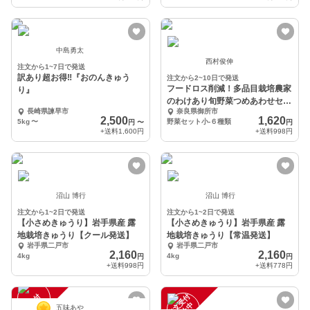
中島勇太
西村俊伸
注文から1~7日で発送
訳あり超お得‼️『おのんきゅう
注文から2~10日で発送
フードロス削減！多品目栽培農家
り』
のわけあり旬野菜つめあわせセッ
長崎県諫早市
奈良県御所市
ト
2,500
1,620
5kg
〜
野菜セット小-６種類
円
〜
円
+送料
1,600円
+送料
998円
沼山 博行
沼山 博行
注文から1~2日で発送
注文から1~2日で発送
【小さめきゅうり】岩手県産 露
【小さめきゅうり】岩手県産 露
地栽培きゅうり【クール発送】
地栽培きゅうり【常温発送】
岩手県二戸市
岩手県二戸市
2,160
2,160
4kg
4kg
円
円
+送料
998円
+送料
778円
注
文
受
付
停
止
注
文
受
付
停
止
五味あや