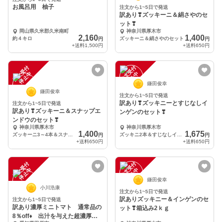
お風呂用 柚子
注文から1~5日で発送
訳あり❣ズッキーニ＆絹さやのセ
ット❣
岡山県久米郡久米南町
神奈川県厚木市
2,160
1,400
約４キロ
ズッキーニ＆絹さやのセット
円
円
+送料
1,500円
+送料
650円
注
文
受
付
停
止
注
文
受
付
停
止
中
中
鎌田俊幸
鎌田俊幸
注文から1~5日で発送
訳あり❣ズッキニーとすじなしイ
注文から1~5日で発送
訳あり❣ズッキーニ＆スナップエ
ンゲンのセット❣
ンドウのセット❣
神奈川県厚木市
神奈川県厚木市
1,400
1,675
ズッキーニ3～4本＆スナップエンドウ300ｇ
ズッキニ2本＆すじなしインゲン500ｇ
円
円
+送料
650円
+送料
650円
注
文
受
付
停
止
注
文
受
付
停
止
中
中
鎌田俊幸
小川浩康
注文から1~5日で発送
訳ありズッキニー＆インゲンのセ
注文から1~5日で発送
訳あり濃厚ミニトマト 通常品の
ット❣箱込み2ｋｇ
8％off♦ 出汁を与えた超濃厚ミ