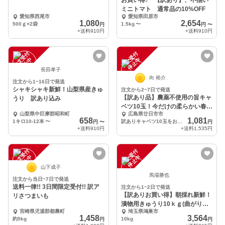
お買い得♪ 【訳あり】、不揃い
ミニトマト 通常品の10%OFF
愛知県西尾市
愛知県田原市
1,080
2,654
500ｇ×2袋
1.5kg
〜
円
円
〜
+送料
910円
+送料
910円
注
文
受
付
停
止
注
文
受
付
停
止
中
中
長田孝子
向 裕介
注文から1~16日で発送
シャキシャキ新鮮！山梨県産きゅ
注文から2~7日で発送
【訳あり品】農薬不使用の旨キャ
うり 訳あり込み
ベツ10玉！今だけの柔らかい春キ
山梨県中巨摩郡昭和町
広島県廿日市市
ャベツを
658
1,081
1キロ10-12本
〜
訳ありキャベツ10玉をお届けします
円
〜
円
+送料
910円
+送料
1,535円
注
文
受
付
停
止
注
文
受
付
停
止
中
中
山下成子
馬場勝也
注文から当日~7日で発送
送料一律!! 3日間限定受付!! 訳ア
注文から1~2日で発送
【訳ありお買い得】朝採れ新鮮！
リさつまいも
漬物用きゅうり10ｋｇ(曲がり・
宮崎県児湯郡都農町
埼玉県鴻巣市
傷アリ)
1,458
3,564
約5kg
10kg
円
円