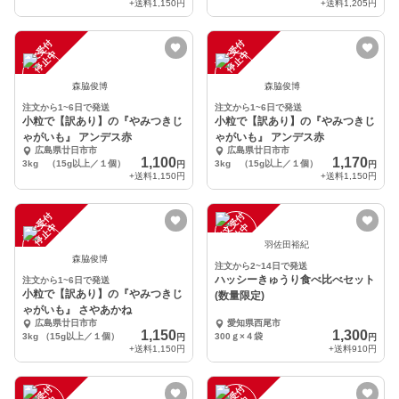
+送料
1,150円
+送料
1,205円
注
文
受
付
停
止
注
文
受
付
停
止
中
中
森脇俊博
森脇俊博
注文から1~6日で発送
注文から1~6日で発送
小粒で【訳あり】の『やみつきじ
小粒で【訳あり】の『やみつきじ
ゃがいも』 アンデス赤
ゃがいも』 アンデス赤
広島県廿日市市
広島県廿日市市
1,100
1,170
3kg （15g以上／１個）
3kg （15g以上／１個）
円
円
+送料
1,150円
+送料
1,150円
注
文
受
付
停
止
注
文
受
付
停
止
中
中
羽佐田裕紀
森脇俊博
注文から2~14日で発送
ハッシーきゅうり食べ比べセット
注文から1~6日で発送
小粒で【訳あり】の『やみつきじ
(数量限定)
ゃがいも』 さやあかね
広島県廿日市市
愛知県西尾市
1,150
1,300
3kg （15g以上／１個）
300ｇ×４袋
円
円
+送料
1,150円
+送料
910円