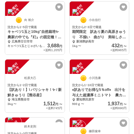
注
文
受
付
停
止
注
文
受
付
停
止
中
中
向 裕介
小出信行
注文から1~5日で発送
注文から2~3日で発送
キャベツ1玉と10kg"自然栽培✨
期間限定 訳あり夏の高原きゅう
農家の中でも『幻』の固定種！
り 不揃い 曲がり 美味しさそ
広島県廿日市市
新潟県妙高市
【訳あり】
のまま
3,688
432
キャベツ1玉とじゃがいも合計10Kg
1kg
〜
円
円
〜
+送料
1,205円
+送料
965円
注
文
受
付
停
止
注
文
受
付
停
止
中
中
松原大己
小川浩康
注文から1~2日で発送
注文から1~10日で発送
【訳あり！】\ パリシャキ！✨ / 新
♦訳ありでお得な5％off♦ 出汁を
鮮きゅうり【熊谷産】
与えた超濃厚ミニトマト 農カー
埼玉県熊谷市
愛知県田原市
ド付
1,512
1,937
3kg
〜
900ｇ
〜
円
〜
円
〜
+送料
745円
+送料
690円
注
文
受
付
停
止
注
文
受
付
停
止
中
中
鈴木史則
鎌田俊幸
注文から1~3日で発送