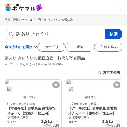
産直・通販のポケマル
訳あり きゅうりの検索結果
検索
location_on
東京都にお届け
カテゴリ
産地
絞り込み
訳あり きゅうりの産直通販・お取り寄せ商品
キーワード
訳あり きゅうり
の検索結果:88件
おすすめ順
沼山 博行
沼山 博行
注文から1~2日で発送
注文から1~2日で発送
【常温発送】岩手県産 露地栽培
【クール発送】岩手県産 露地栽
きゅうり【規格外・加工用】
培きゅうり【規格外・加工用】
岩手県二戸市
岩手県二戸市
1,512
1,512
4kg
〜
4kg
〜
円
〜
円
〜
+送料
778円
+送料
998円