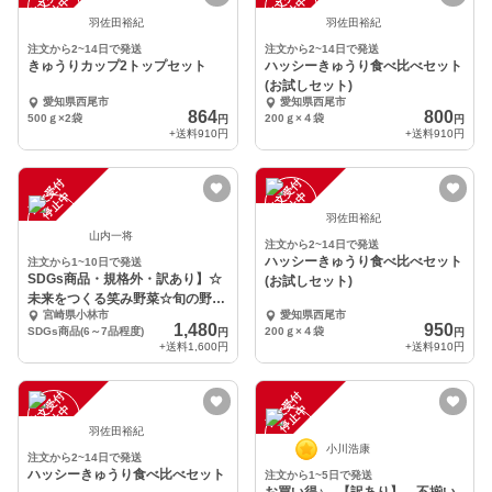
注
文
受
付
停
止
注
文
受
付
停
止
中
中
羽佐田裕紀
羽佐田裕紀
注文から2~14日で発送
注文から2~14日で発送
きゅうりカップ2トップセット
ハッシーきゅうり食べ比べセット
(お試しセット)
愛知県西尾市
愛知県西尾市
864
800
500ｇ×2袋
200ｇ×４袋
円
円
+送料
910円
+送料
910円
注
文
受
付
停
止
注
文
受
付
停
止
中
中
羽佐田裕紀
山内一将
注文から2~14日で発送
ハッシーきゅうり食べ比べセット
注文から1~10日で発送
SDGs商品・規格外・訳あり】☆
(お試しセット)
未来をつくる笑み野菜☆旬の野菜
宮崎県小林市
愛知県西尾市
セットS
1,480
950
SDGs商品(6～7品程度)
200ｇ×４袋
円
円
+送料
1,600円
+送料
910円
注
文
受
付
停
止
注
文
受
付
停
止
中
中
羽佐田裕紀
小川浩康
注文から2~14日で発送
ハッシーきゅうり食べ比べセット
注文から1~5日で発送