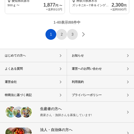
愛知県田原市
神奈川県厚木市
ニトマト
1,877
2,300
900ｇ
〜
ズッキニ6～7本＆インゲン500g
円
〜
円
+送料
910円
+送料
690円
1-40表示/88件中
1
2
3
はじめての方へ
お知らせ
よくある質問
運営へのお問い合わせ
運営会社
利用規約
特商法に基づく表記
プライバシーポリシー
生産者の方へ
農家さん・漁師さんを募集しています!
法人・自治体の方へ