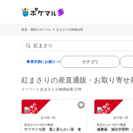
産直・通販のポケマル
紅まさりの検索結果
location_on
カテゴリ
東京都にお届け
紅まさりの産直通販・お取り寄せ
キーワード
紅まさり
の検索結果:23件
注
文
受
付
停
止
注
文
受
付
停
止
中
中
金子慎一郎
金子慎一郎
注文から3~6日で発送
注文から3~5日で発送
サツマイモ苗 葉と柔らかい茎 食
減農薬 減化学肥料 