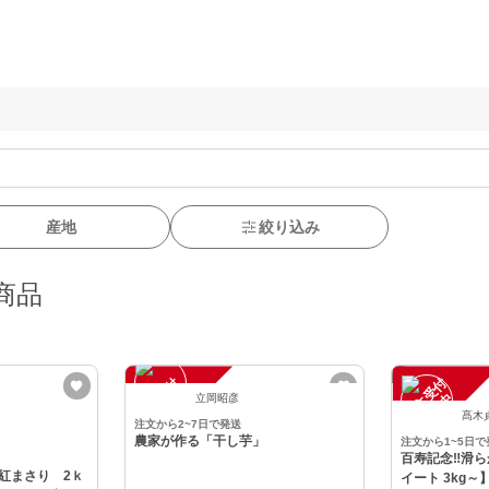
産地
絞り込み
商品
注
文
受
付
停
止
注
文
受
付
停
止
中
中
立岡昭彦
髙木
注文から2~7日で発送
農家が作る「干し芋」
注文から1~5日で
百寿記念‼️滑
紅まさり 2ｋ
イート 3kg～