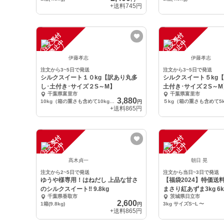
+送料
745円
注
文
受
付
停
止
注
文
受
付
停
止
中
中
伊藤孝志
伊藤孝志
注文から3~5日で発送
注文から3~5日で発送
シルクスイート１０kg【訳あり丸多
シルクスイート５kg
し･土付き･サイズ２S～M】
土付き･サイズ２S～M
千葉県富里市
千葉県富里市
3,880
10kg（箱の重さも含めて10kg未満です）
円
+送料
865円
注
文
受
付
停
止
注
文
受
付
停
止
中
中
髙木貞一
朝日 晃
注文から2~5日で発送
注文から当日~3日で発送
ゆうや様専用！はねだし 上品な甘さ
【福袋2024】特価送
のシルクスイート‼️ 9.8kg
まさり紅あずま3kg 6
千葉県香取市
茨城県日立市
ト♪
2,600
1箱(9.8kg)
3kg サイズS~L
〜
円
+送料
865円