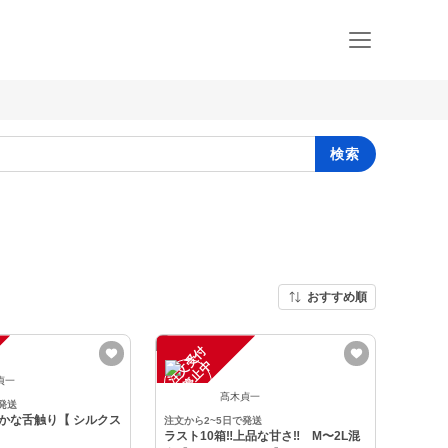
検索
おすすめ順
注
文
受
付
停
止
中
貞一
髙木貞一
発送
らかな舌触り【 シルクス
注文から2~5日で発送
ラスト10箱‼️上品な甘さ‼️ M〜2L混
】