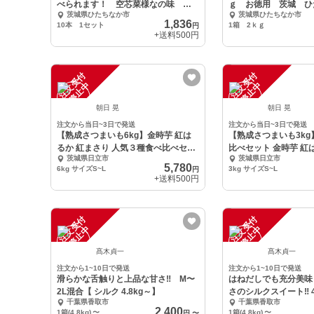
べられます！ 空芯菜様なの味 紅
ｇ お徳用 茨城 ひ
茨城県ひたちなか市
茨城県ひたちなか市
まさり
1,836
10本 1セット
1箱 2ｋｇ
円
+送料
500円
注
文
受
付
停
止
注
文
受
付
停
止
中
中
朝日 晃
朝日 晃
注文から当日~3日で発送
注文から当日~3日で発送
【熟成さつまいも6kg】金時芋 紅は
【熟成さつまいも3k
るか 紅まさり 人気３種食べ比べセッ
比べセット 金時芋 紅
茨城県日立市
茨城県日立市
ト
5,780
6kg サイズS~L
3kg サイズS~L
円
+送料
500円
注
文
受
付
停
止
注
文
受
付
停
止
中
中
髙木貞一
髙木貞一
注文から1~10日で発送
注文から1~10日で発送
滑らかな舌触りと上品な甘さ‼️ M〜
はねだしでも充分美味
2L混合【 シルク 4.8kg～】
さのシルクスイート‼️ 4
千葉県香取市
千葉県香取市
2,400
1箱(4.8kg)
〜
1箱(4.8kg)
〜
円
〜