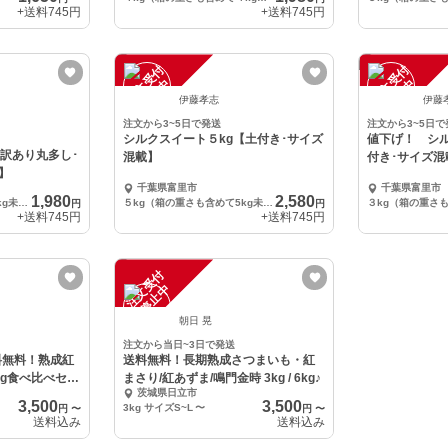
+送料
745円
+送料
745円
注
文
受
付
停
止
注
文
受
付
停
止
中
中
伊藤孝志
伊藤
注文から3~5日で発送
注文から3~5日で
シルクスイート５kg【土付き･サイズ
値下げ！ シル
【訳あり丸多し･
混載】
付き･サイズ混
】
千葉県富里市
千葉県富里市
1,980
2,580
５kg（箱の重さも含めて5kg未満です）
５kg（箱の重さも含めて5kg未満です）
円
円
+送料
745円
+送料
745円
注
文
受
付
停
止
中
朝日 晃
注文から当日~3日で発送
料無料！熟成紅
送料無料！長期熟成さつまいも・紅
kg食べ比べセッ
まさり/紅あずま/鳴門金時 3kg / 6kg♪
茨城県日立市
3,500
3,500
3kg サイズS~L
〜
円
〜
円
〜
送料込み
送料込み