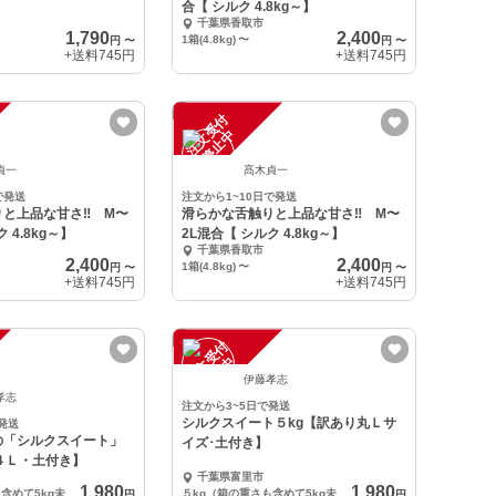
合【 シルク 4.8kg～】
千葉県香取市
1,790
2,400
1箱(4.8kg)
〜
円
〜
円
〜
+送料
745円
+送料
745円
注
文
受
付
停
止
中
貞一
髙木貞一
で発送
注文から1~10日で発送
と上品な甘さ‼️ M〜
滑らかな舌触りと上品な甘さ‼️ M〜
 4.8kg～】
2L混合【 シルク 4.8kg～】
千葉県香取市
2,400
2,400
1箱(4.8kg)
〜
円
〜
円
〜
+送料
745円
+送料
745円
注
文
受
付
停
止
中
伊藤孝志
孝志
注文から3~5日で発送
シルクスイート５kg【訳あり丸Ｌサ
発送
の「シルクスイート」
イズ･土付き】
４Ｌ・土付き】
千葉県富里市
1,980
1,980
５kg（箱の重さも含めて5kg未満です）
５kg（箱の重さも含めて5kg未満です）
円
円