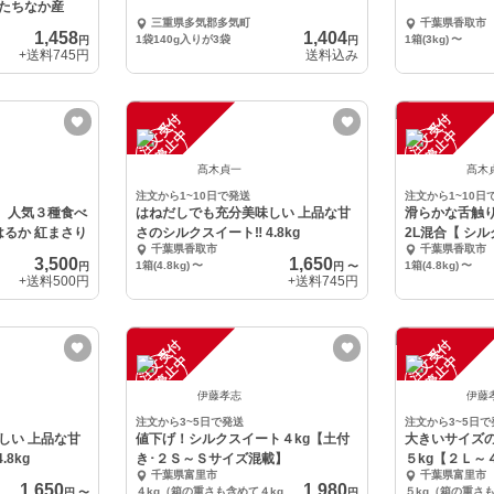
たちなか産
三重県多気郡多気町
千葉県香取市
1,458
1,404
1袋140g入りが3袋
1箱(3kg)
〜
円
円
+送料
745円
送料込み
注
文
受
付
停
止
注
文
受
付
停
止
中
中
髙木貞一
髙木
注文から1~10日で発送
注文から1~10日
g】人気３種食べ
はねだしでも充分美味しい 上品な甘
滑らかな舌触り
はるか 紅まさり
さのシルクスイート‼️ 4.8kg
2L混合【 シルク
千葉県香取市
千葉県香取市
3,500
1,650
1箱(4.8kg)
〜
1箱(4.8kg)
〜
円
円
〜
+送料
500円
+送料
745円
注
文
受
付
停
止
注
文
受
付
停
止
中
中
伊藤孝志
伊藤
注文から3~5日で発送
注文から3~5日で
しい 上品な甘
値下げ！シルクスイート４kg【土付
大きいサイズ
.8kg
き･２Ｓ～Ｓサイズ混載】
５kg【２Ｌ～
千葉県富里市
千葉県富里市
1,650
1,980
４kg（箱の重さも含めて４kg前後です）
円
〜
円