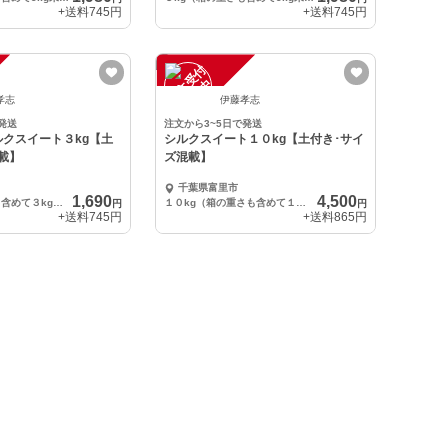
+送料
745円
+送料
745円
注
文
受
付
停
止
中
孝志
伊藤孝志
発送
注文から3~5日で発送
クスイート３kg【土
シルクスイート１０kg【土付き･サイ
載】
ズ混載】
千葉県富里市
1,690
4,500
３kg（箱の重さも含めて３kg前後です）
１０kg（箱の重さも含めて１０kg未満です）
円
円
+送料
745円
+送料
865円