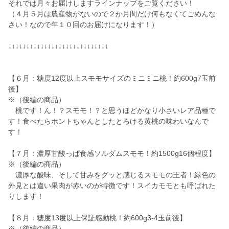
それでは月々お届けしますラインナップをご覧ください！
（４月５月は農産物がないので２か月間だけ何もなくてごめんな
さい！なので年１０回のお届けになります！）
↓↓↓↓↓↓↓↓↓↓↓↓↓↓↓↓↓↓↓↓↓↓↓↓↓↓↓↓
【６月：糖度12度以上スモモサイズのミニミニ桃！約600g7玉前
後】
※（後編の商品）
桃です！ん！？スモモ！？と思うほどかなり小さいレア品種で
す！食べたらホントちゃんとしたとろける黄桃の味わいなんで
す！
【７月：濃厚甘酸っぱ食感ソルダムスモモ！約1500g16個程度】
※（後編の商品）
濃厚な酸味、そして甘みをグッと感じるスモモの王者！緑色の
外見とは違い果肉が赤いのが特徴です！スイカモモとも呼ばれた
りします！
【８月：糖度13度以上保証感動桃！約600g3-4玉前後】
※（後編の商品）