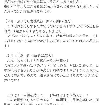
理された時にもそう簡単に負けることはありません！
※令和７年よりにこまる米３kgから２kgに変更となりました。そ
の分レモンが増量されています。
【２月：ぷりぷり食感八朔！約４kg約12個入】
これはおまけしすぎたのではないかと若干後悔している超お得
商品！4kgはやりすぎたかもしれません…
マグネシウムをふんだんに与え、特有の酸味とほろ苦さ、それ
を超えた後にくるさわやかな甘みを楽しんでいただけると思いま
す！
【３月：甘夏 約４kg 約12個入】
これもおまけしすぎた感があるお得商品！
ほろ苦さと甘酸っぱさのどちらも楽しめる、八朔と対をなす、日
本を代表するさわやかさを楽しむ柑橘です！マグネシウムをふん
だんに与えているので、濃さを感じていただけるのではないかと
思います！
これは！！自信を持って！！お届けできる作品です！！
この定期便よりもお求めやすく、年間通して果物を楽しめる商
品はこの先もないのでは！？と思います。