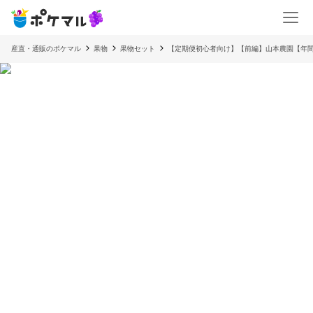
産直・通販のポケマル
果物
果物セット
【定期便初心者向け】【前編】山本農園【年