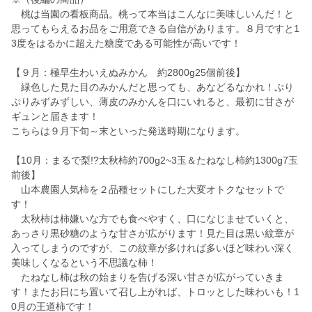
桃は当園の看板商品。桃って本当はこんなに美味しいんだ！と
思ってもらえるお品をご用意できる自信があります。８月ですと1
3度をはるかに超えた糖度である可能性が高いです！
【９月：極早生わいえぬみかん 約2800g25個前後】
緑色した見た目のみかんだと思っても、あなどるなかれ！ぷり
ぷりみずみずしい、薄皮のみかんを口にいれると、最初に甘さが
ギュンと届きます！
こちらは９月下旬～末といった発送時期になります。
【10月：まるで梨!?太秋柿約700g2~3玉＆たねなし柿約1300g7玉
前後】
山本農園人気柿を２品種セットにした大変オトクなセットで
す！
太秋柿は柿嫌いな方でも食べやすく、口になじませていくと、
あっさり黒砂糖のような甘さが広がります！見た目は黒い紋章が
入ってしまうのですが、この紋章が多ければ多いほど味わい深く
美味しくなるという不思議な柿！
たねなし柿は秋の始まりを告げる深い甘さが広がっていきま
す！またお日にち置いて召し上がれば、トロッとした味わいも！1
0月の王道柿です！