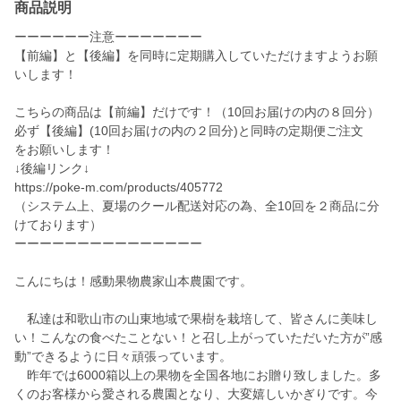
商品説明
ーーーーーー注意ーーーーーーー
【前編】と【後編】を同時に定期購入していただけますようお願
いします！
こちらの商品は【前編】だけです！（10回お届けの内の８回分）
必ず【後編】(10回お届けの内の２回分)と同時の定期便ご注文
をお願いします！
↓後編リンク↓
https://poke-m.com/products/405772
（システム上、夏場のクール配送対応の為、全10回を２商品に分
けております）
ーーーーーーーーーーーーーーー
こんにちは！感動果物農家山本農園です。
私達は和歌山市の山東地域で果樹を栽培して、皆さんに美味し
い！こんなの食べたことない！と召し上がっていただいた方が”感
動”できるように日々頑張っています。
昨年では6000箱以上の果物を全国各地にお贈り致しました。多
くのお客様から愛される農園となり、大変嬉しいかぎりです。今