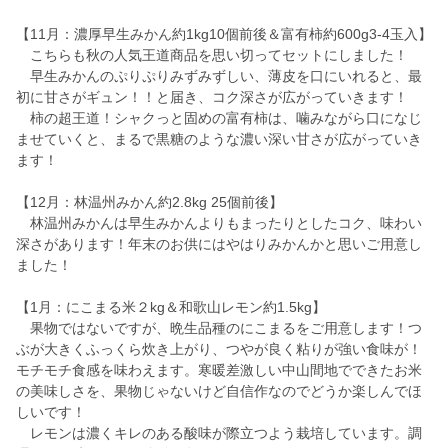
【11月：濃厚早生みかん約1kg10個前後＆富有柿約600g3-4玉入】
こちらも秋の人気王道商品を思い切ってセットにしました！
早生みかんのぷりぷりみずみずしい、薄皮を口にいれると、最
初に甘さがギュン！！と届き、コク深さが広がっていきます！
柿の超王道！シャクっと固めの富有柿は、噛みながら口になじ
ませていくと、まるで黒糖のような濃い深い甘さが広がっていき
ます！
【12月：林温州みかん約2.8kg 25個前後】
林温州みかんは早生みかんよりもまったりとしたコク、味わい
深さがあります！年末のお供にはやはりみかんかと思いご用意し
ました！
【1月：にこまる米２kg＆和歌山レモン約1.5kg】
果物ではないですが、晩生品種のにこまるをご用意します！つ
ぶが大きくふっくら炊き上がり、つやが良く粘りが強い食味が！
モチモチ食感を味わえます。寒暖差激しい中山間地でできたお米
の美味しさを、果物じゃないけど自信作なのでどうか楽しんでほ
しいです！
レモンは濃くキレのある酸味が際立つよう栽培しています。調