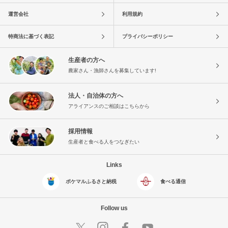
運営会社
利用規約
特商法に基づく表記
プライバシーポリシー
生産者の方へ
農家さん・漁師さんを募集しています!
法人・自治体の方へ
アライアンスのご相談はこちらから
採用情報
生産者と食べる人をつなぎたい
Links
ポケマルふるさと納税
食べる通信
Follow us