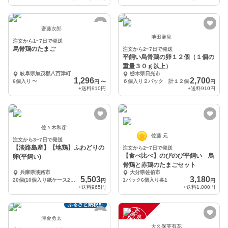
齋藤次郎
池田麻見
注文から1~7日で発送
烏骨鶏のたまご
注文から2~7日で発送
平飼い烏骨鶏の卵１２個（１個の
重量３０ｇ以上）
岐阜県加茂郡八百津町
栃木県日光市
1,296
2,700
6個入り
〜
６個入り２パック 計１２個
円
〜
円
+送料
910円
+送料
910円
佐々木和彦
佐藤 元
注文から3~7日で発送
【淡路島産】【地鶏】ふわどりの
注文から2~7日で発送
【食べ比べ】のびのび平飼い 烏
卵(平飼い)
骨鶏と赤鶏のたまごセット
兵庫県淡路市
大分県佐伯市
5,503
3,180
20個(10個入り紙ケース2つ入り)
1パック6個入り各1
円
円
+送料
965円
+送料
1,000円
ふるさと納税可
注
文
受
付
停
止
中
津金勇太
大久保芙有花