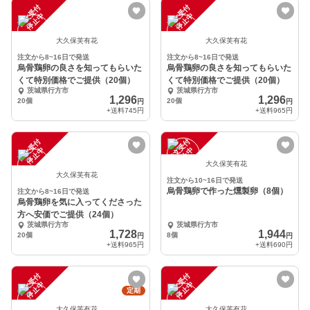
注
文
受
付
停
止
注
文
受
付
停
止
中
中
大久保芙有花
大久保芙有花
注文から8~16日で発送
注文から8~16日で発送
烏骨鶏卵の良さを知ってもらいた
烏骨鶏卵の良さを知ってもらいた
くて特別価格でご提供（20個）
くて特別価格でご提供（20個）
茨城県行方市
茨城県行方市
1,296
1,296
20個
20個
円
円
+送料
745円
+送料
965円
注
文
受
付
停
止
注
文
受
付
停
止
中
中
大久保芙有花
大久保芙有花
注文から10~16日で発送
烏骨鶏卵で作った燻製卵（8個）
注文から8~16日で発送
烏骨鶏卵を気に入ってくださった
方へ安価でご提供（24個）
茨城県行方市
茨城県行方市
1,728
1,944
20個
8個
円
円
+送料
965円
+送料
690円
注
文
受
付
停
止
注
文
受
付
停
止
中
中
定期
大久保芙有花
大久保芙有花