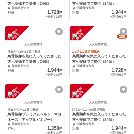
方へ安価でご提供（24個）
方へ安価でご提供（24個）
茨城県行方市
茨城県行方市
1,728
1,944
20個
24個
円
円
+送料
965円
+送料
965円
注
文
受
付
停
止
注
文
受
付
停
止
中
中
定期
大久保芙有花
大久保芙有花
注文から10~16日で発送
1ヶ月に2回定期配送
烏骨鶏卵を気に入ってくださった
烏骨鶏卵を気に入ってくださった
方へ安価でご提供（24個）
方へ安価でご提供（24個）
茨城県行方市
茨城県行方市
1,944
1,728
24個
24個
円
円
+送料
965円
+送料
965円
注
文
受
付
停
止
注
文
受
付
停
止
中
中
大久保芙有花
大久保芙有花
注文から7~16日で発送
注文から10~16日で発送
烏骨鶏卵プレミアムヘルシーマヨ
烏骨鶏卵を気に入ってくださった
ネーズ（アップルビネガー）
方へ安価でご提供（24個）
茨城県行方市
茨城県行方市
1,350
1,944
170ｇ
24個
円
円
+送料
690円
+送料
965円