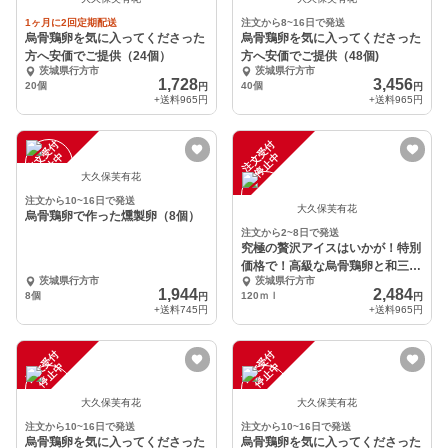
1ヶ月に2回定期配送
注文から8~16日で発送
烏骨鶏卵を気に入ってくださった
烏骨鶏卵を気に入ってくださった
方へ安価でご提供（24個）
方へ安価でご提供（48個)
茨城県行方市
茨城県行方市
1,728
3,456
20個
40個
円
円
+送料
965円
+送料
965円
注
文
受
付
停
止
注
文
受
付
停
止
中
中
大久保芙有花
注文から10~16日で発送
大久保芙有花
烏骨鶏卵で作った燻製卵（8個）
注文から2~8日で発送
究極の贅沢アイスはいかが！特別
価格で！高級な烏骨鶏卵と和三盆
茨城県行方市
茨城県行方市
を使用！（5個入り）
1,944
2,484
8個
120ｍｌ
円
円
+送料
745円
+送料
965円
注
文
受
付
停
止
注
文
受
付
停
止
中
中
大久保芙有花
大久保芙有花
注文から10~16日で発送
注文から10~16日で発送
烏骨鶏卵を気に入ってくださった
烏骨鶏卵を気に入ってくださった