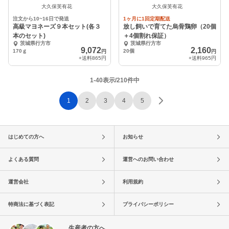
中
中
大久保芙有花
大久保芙有花
注文から10~16日で発送
1ヶ月に1回定期配送
高級マヨネーズ９本セット(各３
放し飼いで育てた烏骨鶏卵（20個
本のセット)
＋4個割れ保証）
茨城県行方市
茨城県行方市
9,072
2,160
170ｇ
20個
円
円
+送料
865円
+送料
965円
1-40表示/210件中
1
2
3
4
5
はじめての方へ
お知らせ
よくある質問
運営へのお問い合わせ
運営会社
利用規約
特商法に基づく表記
プライバシーポリシー
生産者の方へ