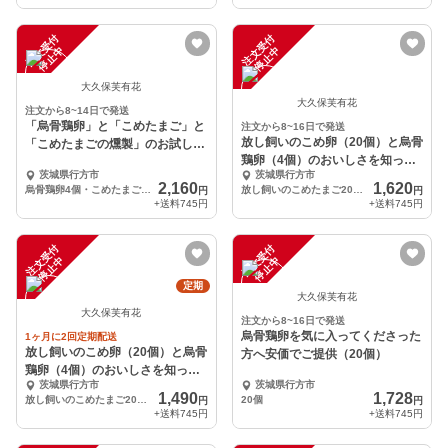
注
文
受
付
停
止
注
文
受
付
停
止
中
中
大久保芙有花
大久保芙有花
注文から8~14日で発送
「烏骨鶏卵」と「こめたまご」と
注文から8~16日で発送
放し飼いのこめ卵（20個）と烏骨
「こめたまごの燻製」のお試しセ
鶏卵（4個）のおいしさを知って
ット
茨城県行方市
茨城県行方市
もらいたいセット
2,160
1,620
烏骨鶏卵4個・こめたまご6個・燻製たまご6個
放し飼いのこめたまご20個と烏骨鶏卵4個
円
円
+送料
745円
+送料
745円
注
文
受
付
停
止
注
文
受
付
停
止
中
中
定期
大久保芙有花
大久保芙有花
注文から8~16日で発送
烏骨鶏卵を気に入ってくださった
1ヶ月に2回定期配送
放し飼いのこめ卵（20個）と烏骨
方へ安価でご提供（20個）
鶏卵（4個）のおいしさを知って
茨城県行方市
茨城県行方市
もらいたいセット
1,490
1,728
放し飼いのこめたまご20個と烏骨鶏卵4個
20個
円
円
+送料
745円
+送料
745円