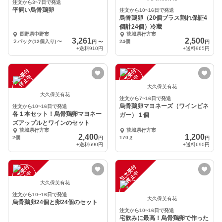
注文から3~7日で発送
平飼い烏骨鶏卵
注文から10~16日で発送
烏骨鶏卵（20個ブラス割れ保証4
個計24個）冷蔵
長野県中野市
茨城県行方市
3,261
2,500
２パック(12個入り)
〜
24個
円
〜
円
+送料
910円
+送料
965円
注
文
受
付
停
止
注
文
受
付
停
止
中
中
大久保芙有花
大久保芙有花
注文から7~16日で発送
烏骨鶏卵マヨネーズ（ワインビネ
注文から10~16日で発送
各１本セット！烏骨鶏卵マヨネー
ガー）１個
ズアップルとワインのセット
茨城県行方市
茨城県行方市
2,400
1,200
2個
170ｇ
円
円
+送料
690円
+送料
690円
注
文
受
付
停
止
注
文
受
付
停
止
中
中
大久保芙有花
注文から10~16日で発送
大久保芙有花
烏骨鶏卵24個と卵24個のセット
注文から10~16日で発送
宅飲みに最高！烏骨鶏卵で作った