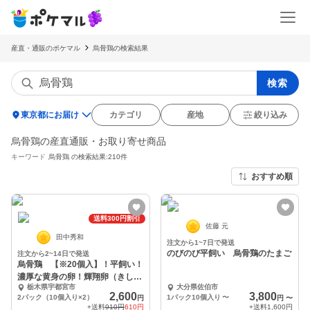
産直・通販のポケマル
烏骨鶏の検索結果
検索
location_on
東京都にお届け
カテゴリ
産地
絞り込み
烏骨鶏の産直通販・お取り寄せ商品
キーワード
烏骨鶏
の検索結果:210件
おすすめ順
送料300円割引
佐藤 元
田中秀和
注文から1~7日で発送
のびのび平飼い 烏骨鶏のたまご
注文から2~14日で発送
烏骨鶏 【※20個入】！平飼い！
濃厚な黄身の卵！輝翔卵（きしょ
栃木県宇都宮市
大分県佐伯市
うらん）
2,600
3,800
2パック（10個入り×2）
1パック10個入り
〜
円
円
〜
+送料
910円
610円
+送料
1,600円