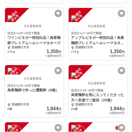
注
文
受
付
停
止
注
文
受
付
停
止
中
中
大久保芙有花
大久保芙有花
注文から10~16日で発送
注文から7~16日で発送
ワインビネガー特別出品！烏骨鶏
アップルビネガー特別出品！烏骨
卵プレミアムヘルシーマヨネーズ
鶏卵プレミアムヘルシーマヨネー
茨城県行方市
茨城県行方市
ズ
1,350
1,350
170ｇ
170ｇ
円
円
+送料
690円
+送料
690円
注
文
受
付
停
止
注
文
受
付
停
止
中
中
大久保芙有花
大久保芙有花
注文から10~16日で発送
烏骨鶏卵で作った燻製卵（8個）
注文から10~16日で発送
烏骨鶏卵を気に入ってくださった
方へ安価でご提供（20個）
茨城県行方市
茨城県行方市
1,944
1,944
8個
24個
円
円
+送料
690円
+送料
965円
注
文
受
付
停
止
注
文
受
付
停
止
定期