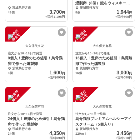
燻製卵（8個）殻をウィスキーに
茨城県行方市
茨城県行方市
入れると・・・
3,700
1,944
48個
8個
円
円
+送料
1,195円
+送料
690円
注
文
受
付
停
止
注
文
受
付
停
止
中
中
大久保芙有花
大久保芙有花
注文から10~16日で発送
注文から10~16日で発送
8個入！豊卵のため値引！烏骨鶏
16個入！豊卵のため値引！烏骨鶏
卵で作った燻製卵
卵で作った燻製卵
茨城県行方市
茨城県行方市
1,600
3,000
8個
16個
円
円
+送料
690円
+送料
690円
注
文
受
付
停
止
注
文
受
付
停
止
中
中
大久保芙有花
大久保芙有花
注文から10~16日で発送
注文から2~8日で発送
24個入！豊卵のため値引！烏骨鶏
烏骨鶏卵プレミアムヘルシーアイ
卵で作った燻製卵
スクリーム（5個入り）
茨城県行方市
茨城県行方市
4,350
3,456
24個
120ｍｌ
円
円
+送料
690円
+送料
910円