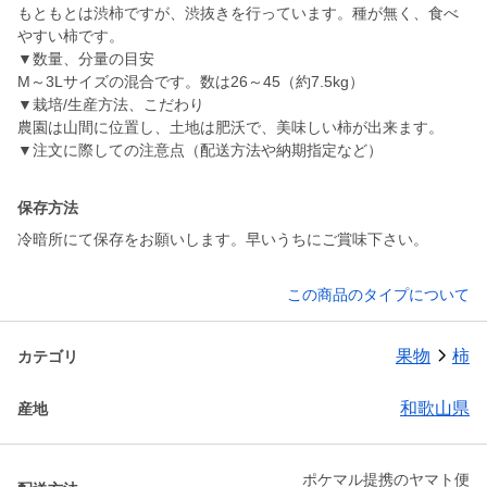
もともとは渋柿ですが、渋抜きを行っています。種が無く、食べ
やすい柿です。
▼数量、分量の目安
M～3Lサイズの混合です。数は26～45（約7.5kg）
▼栽培/生産方法、こだわり
農園は山間に位置し、土地は肥沃で、美味しい柿が出来ます。
▼注文に際しての注意点（配送方法や納期指定など）
保存方法
冷暗所にて保存をお願いします。早いうちにご賞味下さい。
この商品のタイプについて
果物
柿
カテゴリ
和歌山県
産地
ポケマル提携のヤマト便