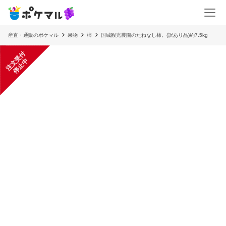
産直・通販のポケマル
果物
柿
国城観光農園のたねなし柿。(訳あり品)約7.5kg
注
文
受
付
停
止
中