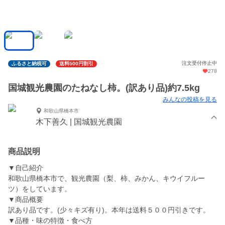
注文受付停止中
ふるさと納税可
送料500円割引
278
国城観光農園のたねなし柿。(訳あり品)約7.5kg
みんなの投稿を見る
和歌山県橋本市
木下善久 | 国城観光農園
商品説明
▼自己紹介
和歌山県橋本市で、観光農園（梨、柿、みかん、キウイフルー
ツ）をしています。
▼商品概要
訳あり品です。(少々キズ有り)。本年は送料５００円引きです。
▼品種・味の特徴・食べ方