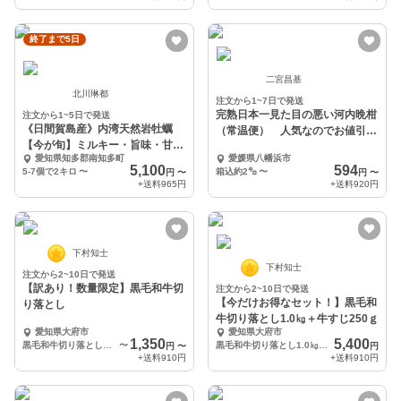
終了まで5日
二宮昌基
北川琳都
注文から1~7日で発送
完熟日本一見た目の悪い河内晩柑
注文から1~5日で発送
《日間賀島産》内湾天然岩牡蠣
（常温便） 人気なのでお値引き
【今が旬】ミルキー・旨味・甘み
継続中
愛知県知多郡南知多町
愛媛県八幡浜市
溢れるお歳暮、BBQで
5,100
594
5-7個で2キロ
〜
箱込約2㌔
〜
円
〜
円
〜
+送料
965円
+送料
920円
下村知士
下村知士
注文から2~10日で発送
【訳あり！数量限定】黒毛和牛切
注文から2~10日で発送
【今だけお得なセット！】黒毛和
り落とし
牛切り落とし1.0㎏＋牛すじ250ｇ
愛知県大府市
愛知県大府市
1,350
5,400
黒毛和牛切り落とし250g（250g×1袋）
〜
黒毛和牛切り落とし1.0㎏＋牛すじ250ｇ
円
〜
円
+送料
910円
+送料
910円