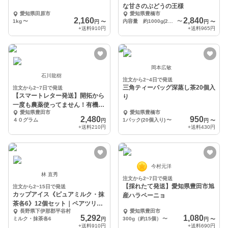
な甘さのぶどうの王様
愛知県田原市
愛知県豊橋市
2,160
2,840
1kg
〜
内容量 約1000g(2房〜3房)
〜
円
〜
円
〜
+送料
910円
+送料
965円
岡本広敏
石川龍樹
注文から2~4日で発送
三角ティーバッグ深蒸し茶20個入
注文から2~7日で発送
【スマートレター発送】開拓から
り
一度も農薬使ってません！有機抹
愛知県豊田市
愛知県豊橋市
茶こまかげ
2,480
950
４０グラム
1パック(20個入り)
〜
円
円
〜
+送料
210円
+送料
430円
今村元洋
林 直秀
注文から2~7日で発送
【採れたて発送】愛知県豊田市旭
注文から2~15日で発送
カップアイス《ピュアミルク・抹
産ハラペーニョ
茶各6》12個セット｜ペアツリー
長野県下伊那郡平谷村
愛知県豊田市
ファーム
5,292
1,080
ミルク・抹茶各6
300g（約15個）
〜
円
円
〜
+送料
910円
+送料
690円