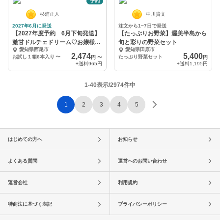
予約
杉浦正人
中川貴文
2027年6月に発送
注文から1~7日で発送
【2027年度予約 6月下旬発送】
【たっぷりお野菜】渥美半島から
激甘ドルチェドリーム♡お嬢様ト
旬と彩りの野菜セット
愛知県西尾市
愛知県田原市
ウモロコシ
2,474
5,400
お試し１箱6本入り
〜
たっぷり野菜セット
円
〜
円
+送料
965円
+送料
1,195円
1-40表示/2974件中
1
2
3
4
5
はじめての方へ
お知らせ
よくある質問
運営へのお問い合わせ
運営会社
利用規約
特商法に基づく表記
プライバシーポリシー