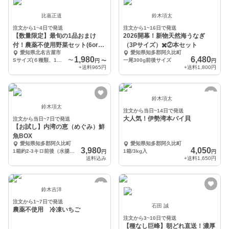
比嘉正道
鈴木項太
注文から1~4日で発送
注文から1~16日で発送
【数量限定】最旬の1品おまけ
2026開幕！新物天然海うなぎ
付！農薬不使用野菜セット(6or9
（3Pサイズ）✖️②本セット
愛知県北名古屋市
愛知県知多郡阿久比町
品)/レシピ付き
1,980
6,480
Sサイズ(６種類、1〜2人用)
〜
一尾300g前後サイズ
円
〜
円
+送料
965円
+送料
1,800円
鈴木項太
鈴木項太
注文から当日~14日で発送
大人気！伊勢湾本バイ貝
注文から当日~7日で発送
【お試し】内湾の恵（めぐみ）鮮
魚BOX
愛知県知多郡阿久比町
愛知県知多郡阿久比町
3,980
4,050
1箱約2-3キロ前後（水揚げ直後原体目方）
1箱/3kg入
円
円
送料込み
+送料
1,650円
鈴木吉洋
注文から1~7日で発送
石田 誠
農薬不使用 冷凍いちご
注文から3~10日で発送
【種なし巨峰】朝どれ直送！濃厚