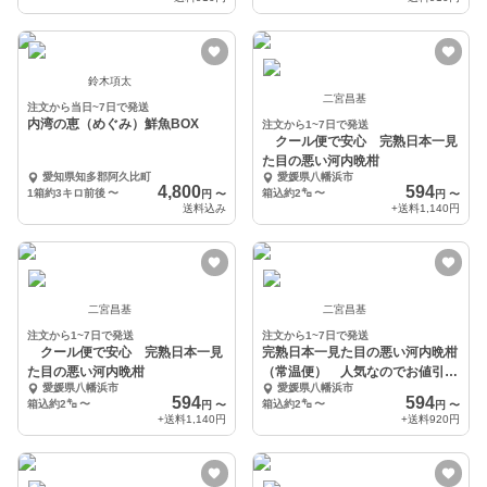
鈴木項太
二宮昌基
注文から当日~7日で発送
内湾の恵（めぐみ）鮮魚BOX
注文から1~7日で発送
クール便で安心 完熟日本一見
た目の悪い河内晩柑
愛知県知多郡阿久比町
愛媛県八幡浜市
4,800
594
1箱約3キロ前後
〜
箱込約2㌔
〜
円
〜
円
〜
送料込み
+送料
1,140円
二宮昌基
二宮昌基
注文から1~7日で発送
注文から1~7日で発送
クール便で安心 完熟日本一見
完熟日本一見た目の悪い河内晩柑
た目の悪い河内晩柑
（常温便） 人気なのでお値引き
愛媛県八幡浜市
愛媛県八幡浜市
継続中
594
594
箱込約2㌔
〜
箱込約2㌔
〜
円
〜
円
〜
+送料
1,140円
+送料
920円