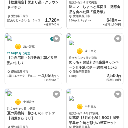
【数量限定】訳あり品・グラウン
注文から1~7日で発送
豚コマ ちょっと厚切り 発酵食
ドペチカ
品を食べた豚「雪乃醸」
愛知県田原市
愛知県豊川市
1,728
648
訳ありじゃがいも 5キロ
250g×1パック
〜
円
円
〜
+送料
745円
+送料
1,100円
予約
酒井啓充
遠山卓史
2026年9月に発送
【ご自宅用・9月発送】朝どり完
注文から1~7日で発送
めっちゃお値引き‼︎感謝キャンペ
熟いちじく
ーン‼︎ 冷凍ポポー 調理用 1.5kg
愛知県常滑市
愛知県蒲郡市
4,050
2,500
1箱（4パック 約1.6kg）
〜
1.5kg
円
〜
円
+送料
965円
+送料
910円
中川貴文
中川貴文
注文から1~7日で発送
夏の風物詩！懐かしのトゲトゲ
注文から2~10日で発送
冷蔵便【8月のお試しBOX】渥美
【四葉きゅうり】
半島から旬と彩りの野菜セット
愛知県田原市
愛知県田原市