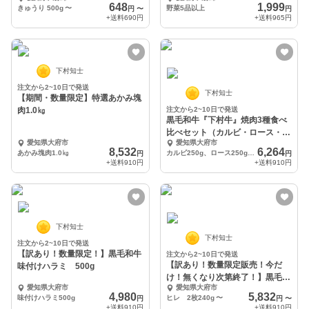
648
1,999
きゅうり 500g
〜
野菜5品以上
円
〜
円
+送料
690円
+送料
965円
下村知士
注文から2~10日で発送
下村知士
【期間・数量限定】特選あかみ塊
肉1.0㎏
注文から2~10日で発送
黒毛和牛『下村牛』焼肉3種食べ
比べセット（カルビ・ロース・あ
愛知県大府市
愛知県大府市
かみ）計750g
8,532
6,264
あかみ塊肉1.0㎏
カルビ250g、ロース250g、あかみ250g
円
円
+送料
910円
+送料
910円
下村知士
下村知士
注文から2~10日で発送
【訳あり！数量限定！】黒毛和牛
注文から2~10日で発送
【訳あり！数量限定販売！今だ
味付けハラミ 500g
け！無くなり次第終了！】黒毛和
愛知県大府市
愛知県大府市
牛『下村牛』ヒレ
4,980
5,832
味付けハラミ500g
ヒレ 2枚240g
〜
円
円
〜
+送料
910円
+送料
910円