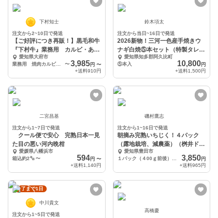
下村知士
鈴木項太
注文から2~10日で発送
注文から当日~16日で発送
【ご好評につき再販！】黒毛和牛
2026新物！三河一色産手焼きウ
『下村牛』業務用 カルビ・あか
ナギ白焼⑤本セット（特製タレ①
愛知県大府市
愛知県知多郡阿久比町
み焼肉用
本付）
3,985
10,800
業務用 焼肉カルビ500g
〜
⑤本入
円
〜
円
+送料
910円
+送料
1,500円
二宮昌基
磯村鷹志
注文から1~7日で発送
注文から1~16日で発送
クール便で安心 完熟日本一見
朝摘み完熟いちじく！４パック
た目の悪い河内晩柑
（露地栽培、減農薬）（桝井ドー
愛媛県八幡浜市
愛知県豊田市
フィン）
594
3,850
箱込約2㌔
〜
１パック（４00ｇ前後）ｘ４パック
円
〜
円
+送料
1,140円
+送料
965円
終了まで1日
中川貴文
高橋慶
注文から1~5日で発送