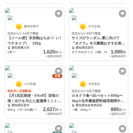
榎本佐和子
今川文哉
注文から1~14日で発送
注文から1~8日で発送
【メール便】非加熱はちみつ（パ
サイズがランダム♪夏に向けて
ウチタイプ） 150g
『オクラ』今川農園おすすめ美味
愛知県豊川市
愛知県田原市
しいオクラ
1,620
1,080
1本
〜
オクラ60サイズ（1箱）700g〜
円
〜
円
+送料
280円
+送料
690円
定期
小川浩康
大矢哲生
特定月に定期配送
注文から1~9日で発送
【月1回定期便・8％off】旨味の
☆オクラ食べ比べセット600g〜
塊！出汁を与えた超濃厚ミニトマ
3kg☆化学農薬肥料栽培期間中不
愛知県田原市
愛知県知多郡美浜町
ト
使用
2,027
880
900ｇ（75~100個)
〜
一箱 600g
〜
円
〜
円
〜
+送料
690円
+送料
910円