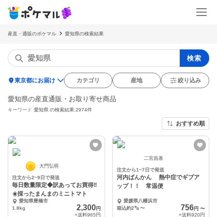
産直・通販のポケマル
愛知県の検索結果
検索
location_on
東京都にお届け
カテゴリ
産地
絞り込み
愛知県の産直通販・お取り寄せ商品
キーワード
愛知県
の検索結果:2974件
おすすめ順
二宮昌基
大門弘明
注文から1~7日で発送
河内ばんかん 熱中症でギブア
注文から2~9日で発送
毎日数量限定◆訳あってお買得‼️
ップ！！ 常温便
☀️採ったまんまのミニトマト
愛知県豊橋市
愛媛県八幡浜市
2,300
756
1.8kg
箱込約2㌔
〜
円
円
〜
+送料
965円
+送料
920円