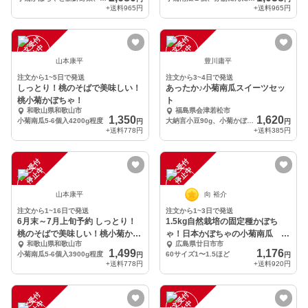
+送料
965円
+送料
965円
注
文
受
付
停
止
注
文
受
付
停
止
中
中
山本康平
豊川庸平
注文から1~5日で発送
注文から3~4日で発送
しっとり！桃のそばで美味しい！
あったか♪小菊南瓜スイーツセッ
桃小菊かぼちゃ！
ト
和歌山県和歌山市
福島県会津若松市
1,350
1,620
小菊南瓜5-6個入4200g程度
大納言小豆90g、小菊かぼちゃクッキー2袋、
円
円
+送料
778円
+送料
385円
注
文
受
付
停
止
注
文
受
付
停
止
中
中
山本康平
向 裕介
注文から1~16日で発送
注文から1~3日で発送
6月末～7月上旬予約 しっとり！
1.5kg自然栽培の固定種かぼち
桃のそばで美味しい！桃小菊かぼ
ゃ！日本かぼちゃの小菊南瓜 野
和歌山県和歌山市
広島県廿日市市
ちゃ！
菜
1,499
1,176
小菊南瓜5-6個入3900g程度
60サイズ1〜1.5ほど
円
円
+送料
778円
+送料
920円
注
文
受
付
停
止
注
文
受
付
停
止