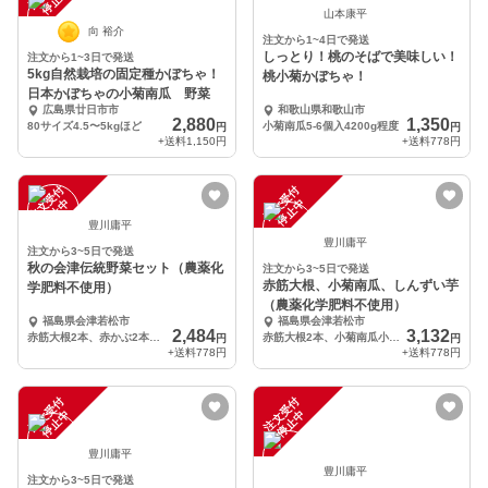
中
中
山本康平
向 裕介
注文から1~4日で発送
しっとり！桃のそばで美味しい！
注文から1~3日で発送
5kg自然栽培の固定種かぼちゃ！
桃小菊かぼちゃ！
日本かぼちゃの小菊南瓜 野菜
広島県廿日市市
和歌山県和歌山市
2,880
1,350
80サイズ4.5〜5kgほど
小菊南瓜5-6個入4200g程度
円
円
+送料
1,150円
+送料
778円
注
文
受
付
停
止
注
文
受
付
停
止
中
中
豊川庸平
豊川庸平
注文から3~5日で発送
秋の会津伝統野菜セット（農薬化
注文から3~5日で発送
赤筋大根、小菊南瓜、しんずい芋
学肥料不使用）
（農薬化学肥料不使用）
福島県会津若松市
福島県会津若松市
2,484
3,132
赤筋大根2本、赤かぶ2本、小菊南瓜1個、しんずい芋1kg、ちりめん茎立ち《間引き）1袋、宇津
赤筋大根2本、小菊南瓜小1個、しんずい芋2kg
円
円
+送料
778円
+送料
778円
注
文
受
付
停
止
注
文
受
付
停
止
中
中
豊川庸平
豊川庸平
注文から3~5日で発送