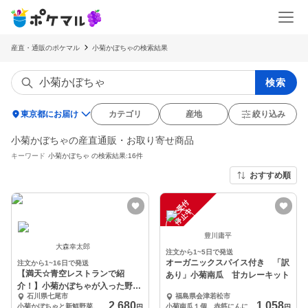
産直・通販のポケマル
小菊かぼちゃの検索結果
検索
location_on
東京都にお届け
カテゴリ
産地
絞り込み
小菊かぼちゃの産直通販・お取り寄せ商品
キーワード
小菊かぼちゃ
の検索結果:16件
おすすめ順
注
文
受
付
停
止
中
豊川庸平
大森幸太郎
注文から1~5日で発送
オーガニックスパイス付き 「訳
注文から1~16日で発送
【満天☆青空レストランで紹
あり」小菊南瓜 甘カレーキット
介！】小菊かぼちゃが入った野菜
石川県七尾市
福島県会津若松市
セット(数量限定！)
2,680
1,058
小菊かぼちゃと新鮮野菜、合わせて7品目以上セット！
小菊南瓜１個、赤筋にんにく1個、スピタストマト4〜5個、玉ねぎ1個、他
円
円