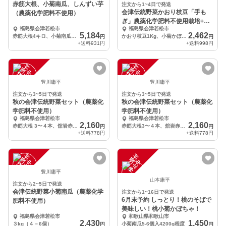
赤筋大根、小菊南瓜、しんずい芋
注文から1~4日で発送
会津伝統野菜かおり枝豆「手も
（農薬化学肥料不使用）
ぎ」農薬化学肥料不使用栽培+訳
福島県会津若松市
福島県会津若松市
あり小菊かぼちゃカレー
5,184
2,462
赤筋大根4キロ、小菊南瓜（小）1個、しんずい芋2キロ
かおり枝豆1Kg、小菊かぼちゃ1個、固定種トマト4〜5個、オーガニックスパイス１袋、他
円
円
+送料
931円
+送料
998円
注
文
受
付
停
止
注
文
受
付
停
止
中
中
豊川庸平
豊川庸平
注文から3~5日で発送
注文から3~5日で発送
秋の会津伝統野菜セット（農薬化
秋の会津伝統野菜セット（農薬化
学肥料不使用）
学肥料不使用）
福島県会津若松市
福島県会津若松市
2,160
2,160
赤筋大根 3〜４本、舘岩赤かぶ 2本、小菊かぼちゃ1個、身知らず柿4個、他
赤筋大根3〜４本、舘岩赤かぶ２本、身知らず柿4〜5個、他
円
円
+送料
778円
+送料
778円
注
文
受
付
停
止
注
文
受
付
停
止
中
中
豊川庸平
山本康平
注文から2~5日で発送
会津伝統野菜小菊南瓜（農薬化学
注文から1~16日で発送
6月末予約 しっとり！桃のそばで
肥料不使用）
美味しい！桃小菊かぼちゃ！
福島県会津若松市
和歌山県和歌山市
2,430
1,450
３kg（４－6個）
小菊南瓜5-6個入4200g程度
円
円