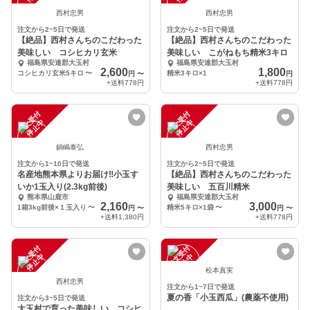
西村忠男
西村忠男
注文から2~5日で発送
注文から2~5日で発送
【絶品】西村さんちのこだわった
【絶品】西村さんちのこだわった
美味しい コシヒカリ玄米
美味しい こがねもち精米3キロ
福島県安達郡大玉村
福島県安達郡大玉村
2,600
1,800
コシヒカリ玄米5キロ
〜
精米3キロ×1
円
〜
円
+送料
778円
+送料
778円
注
文
受
付
停
止
注
文
受
付
停
止
中
中
鍋嶋泰弘
西村忠男
注文から1~10日で発送
注文から2~5日で発送
名産地熊本県よりお届け‼︎小玉す
【絶品】西村さんちのこだわった
いか1玉入り(2.3kg前後)
美味しい 五百川精米
熊本県山鹿市
福島県安達郡大玉村
2,160
3,000
1箱3kg前後×１玉入り
〜
精米5キロ×1袋
〜
円
〜
円
〜
+送料
1,380円
+送料
778円
注
文
受
付
停
止
注
文
受
付
停
止
中
中
松本真実
西村忠男
注文から1~7日で発送
夏の香「小玉西瓜」(農薬不使用)
注文から3~5日で発送
大玉村で育った美味しい コシヒ