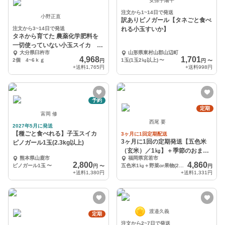
安孫子陽平
注文から1~14日で発送
小野正直
訳ありピノガール【タネごと食べ
注文から3~14日で発送
れる小玉すいか】
タネから育てた 農薬化学肥料を
一切使っていない小玉スイカ
大分県臼杵市
山形県東村山郡山辺町
2.0～2.6㎏ｘ２個
4,968
1,701
2個 4~6ｋｇ
1玉(1玉2㎏以上)
〜
円
円
〜
+送料
1,765円
+送料
998円
予約
定期
富岡 修
西尾 要
2027年5月に発送
【種ごと食べれる】子玉スイカ
3ヶ月に1回定期配送
3ヶ月に1回の定期発送【五色米
ピノガール1玉(2.3kg以上)
（玄米）／1㎏】＋季節のおまか
熊本県山鹿市
福岡県宮若市
せ野菜or果物セット
2,800
4,860
ピノガール1玉
〜
五色米1㎏＋野菜or果物(2〜3人用)
円
〜
円
+送料
1,380円
+送料
1,331円
渡邉久義
定期
注文から2~7日で発送