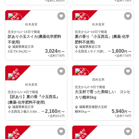
+送料
1,400円
+送料
778円
注
文
受
付
停
止
注
文
受
付
停
止
中
中
松本真実
松本真実
注文から1~15日で発送
注文から2~10日で発送
訳あり小玉スイカ(農薬化学肥料
夏の香り「小玉西瓜」(農薬-化学
不使用)
肥料不使用)
滋賀県東近江市
滋賀県東近江市
3,024
1,600
2玉で4.5k(大)
〜
小玉西瓜 Lサイズ(約3k) １個
〜
円
〜
円
〜
+送料
778円
+送料
778円
注
文
受
付
停
止
注
文
受
付
停
止
中
中
西村忠男
松本真実
注文から2~5日で発送
大玉村で育った美味しい コシヒ
注文から1~4日で発送
【訳あり】夏の香『小玉西瓜』
カリ精米5kg
(農薬-化学肥料不使用)
滋賀県東近江市
福島県安達郡大玉村
2,160
5,940
小玉西瓜２個入り(6k程度)
〜
精米5kg
〜
円
〜
円
〜
+送料
931円
+送料
778円
注
文
受
付
停
止
注
文
受
付
停
止
中
中