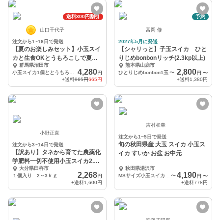
送料300円割引
予約
山口千代子
富岡 修
注文から1~16日で発送
2027年5月に発送
【夏のお楽しみセット】小玉スイ
【シャリっと】子玉スイカ ひと
カと生食OKとうもろこしで夏を
りじめbonbonリッチ(2.3kp以上)
群馬県沼田市
熊本県山鹿市
満喫(^^)
4,280
2,800
小玉スイカ1個ととうもろこし3〜5本
ひとりじめbonbon1玉
〜
円
円
〜
+送料
965円
665円
+送料
1,380円
吉村和幸
小野正直
注文から1~5日で発送
旬の秋田県産 大玉 スイカ 小玉ス
注文から3~14日で発送
【訳あり】タネから育てた農薬化
イカ すいか お盆 お中元
学肥料一切不使用小玉スイカ2.0
大分県臼杵市
秋田県湯沢市
～3kg ｘ １個
2,268
4,190
１個入り 2～3ｋｇ
MSサイズ小玉スイカ３玉入り
〜
円
円
〜
+送料
1,600円
+送料
778円