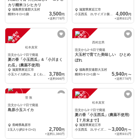
カリ精米コシヒカリ
福島県安達郡大玉村
滋賀県東近江市
3,500
4,000
精米5キロ×1袋
小玉西瓜 2Lサイズ２個（約7k）
円
円
+送料
778円
+送料
931円
注
文
受
付
停
止
注
文
受
付
停
止
中
中
西村忠男
松本真実
注文から2~5日で発送
大玉村で育てた美味しい ひとめ
注文から1~7日で発送
夏の香「小玉西瓜」&「小川まく
ぼれ
わ瓜」(農薬不使用)
滋賀県東近江市
福島県安達郡大玉村
3,780
5,940
小玉スイカ約3k、まくわ瓜1k
精米5キロ×1袋
〜
円
円
〜
+送料
998円
+送料
778円
注
文
受
付
停
止
注
文
受
付
停
止
中
中
菅 敦
松本真実
注文から1~7日で発送
島原小玉スイカ
注文から3~7日で発送
夏の香「小玉西瓜」(農薬不使用)
【７月末まで】
長崎県島原市
滋賀県東近江市
2,700
3,000
2玉入り(約2キロ×2)
小玉西瓜 2Lサイズ２個（約６K）
〜
円
円
〜
+送料
1,380円
+送料
931円