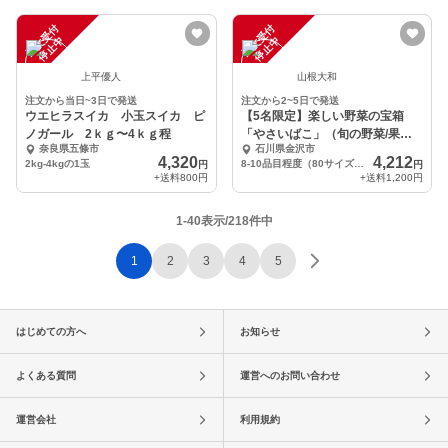
注
文
受
付
停
止
注
文
受
付
停
止
中
中
上平優人
山根大和
注文から当日~3日で発送
注文から2~5日で発送
ウエヒラスイカ 小玉スイカ ピ
【5名限定】楽しい野菜の宝箱
ノガール 2ｋｇ〜4ｋｇ程
「やさいばこ」（旬の野菜/果物8-
奈良県五條市
石川県金沢市
10品）
4,320
4,212
2kg-4kgの1玉
8-10品目程度（80サイズ一箱分）
円
円
+送料
800円
+送料
1,200円
1-40表示/218件中
1
2
3
4
5
はじめての方へ
お知らせ
よくある質問
運営へのお問い合わせ
運営会社
利用規約