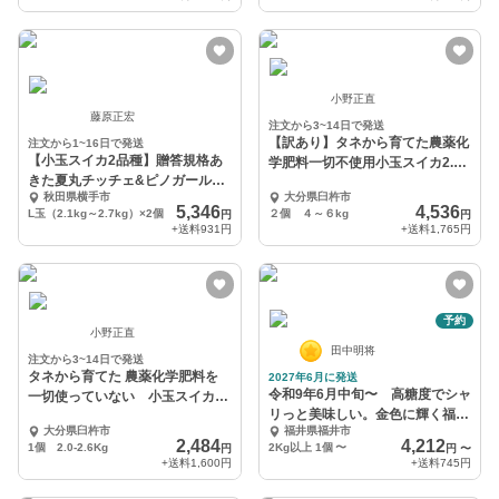
小野正直
藤原正宏
注文から3~14日で発送
【訳あり】タネから育てた農薬化
注文から1~16日で発送
【小玉スイカ2品種】贈答規格あ
学肥料一切不使用小玉スイカ2.0~
きた夏丸チッチェ&ピノガール食
３kg x ２個
秋田県横手市
大分県臼杵市
べ比べセット
5,346
4,536
L玉（2.1kg～2.7kg）×2個
２個 ４～６kg
円
円
+送料
931円
+送料
1,765円
予約
小野正直
田中明将
注文から3~14日で発送
タネから育てた 農薬化学肥料を
2027年6月に発送
令和9年6月中旬〜 高糖度でシャ
一切使っていない 小玉スイカ
リっと美味しい。金色に輝く福井
2.0~３kg ｘ１個
大分県臼杵市
福井県福井市
市特産金福すいか
2,484
4,212
1個 2.0-2.6Kg
2Kg以上 1個
〜
円
円
〜
+送料
1,600円
+送料
745円