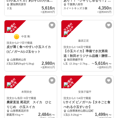
の小玉スイカ）約3キロの小玉？
あり！！『シャリじゅるっ！』の
愛知県田原市
千葉県八街市
スイカ
小玉スイカ
5,616
4,350
２玉
スイートキッズ２個
円
円
+送料
865円
+送料
865円
注
文
受
付
停
止
注
文
受
付
停
止
中
中
中里 剛
藤原正宏
注文から2~7日で発送
皮が薄く食べやすい小玉スイカ
注文から1~16日で発送
【小玉スイカ】準備でき次第発
(ピノガール)♪2玉セット
送！秋田オリジナル品種！贈答規
山形県村山市
秋田県横手市
格あきた夏丸チッチェ
2,980
5,616
2玉(1玉約2kgから3kg)
L玉（2.1kg～2.7kg）×2個
〜
円
円
〜
+送料
931円
+送料
931円
注
文
受
付
停
止
注
文
受
付
停
止
中
中
本間崇史
安孫子陽平
注文から当日~3日で発送
注文から1~14日で発送
農家直送 尾花沢 スイカ ひと
Lサイズ ピノガール【タネごと食
りじめ 小玉スイカ
べれる小玉すいか】
山形県尾花沢市
山形県東村山郡山辺町
2,484
1,499
家庭用４kg
〜
1玉(1.5-2kg)
〜
円
〜
円
〜