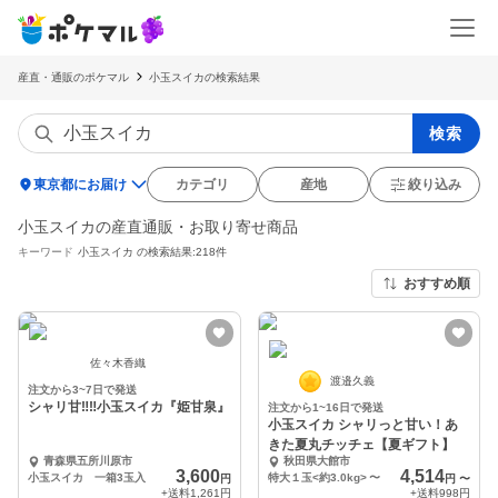
産直・通販のポケマル
小玉スイカの検索結果
検索
location_on
東京都にお届け
カテゴリ
産地
絞り込み
小玉スイカの産直通販・お取り寄せ商品
キーワード
小玉スイカ
の検索結果:218件
おすすめ順
佐々木香織
渡邉久義
注文から3~7日で発送
シャリ甘‼️‼️小玉スイカ『姫甘泉』
注文から1~16日で発送
小玉スイカ シャリっと甘い！あ
きた夏丸チッチェ【夏ギフト】
青森県五所川原市
秋田県大館市
3,600
4,514
小玉スイカ 一箱3玉入
特大１玉<約3.0kg>
〜
円
円
〜
+送料
1,261円
+送料
998円