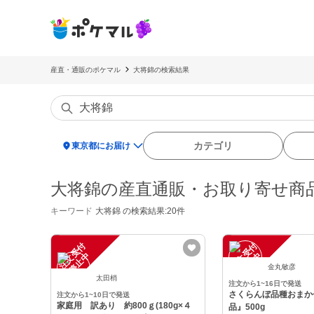
産直・通販のポケマル
大将錦の検索結果
location_on
カテゴリ
東京都にお届け
大将錦の産直通販・お取り寄せ商
キーワード
大将錦
の検索結果:20件
注
文
受
付
停
止
注
文
受
付
停
止
中
中
金丸敏彦
太田梢
注文から1~16日で発送
さくらんぼ品種おまか
注文から1~10日で発送
家庭用 訳あり 約800ｇ(180g×４
品』500g