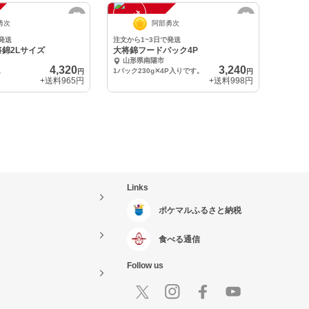
注
文
受
付
停
止
中
勇次
阿部勇次
発送
注文から1~3日で発送
錦2Lサイズ
大将錦フードパック4P
山形県南陽市
4,320
3,240
。
1パック230g✕4P入りです。
円
円
+送料
965円
+送料
998円
Links
ポケマルふるさと納税
食べる通信
Follow us