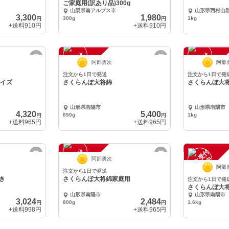
ご家庭用(訳あり品)300g
山梨県南アルプス市
山形県西村山
3,300
1,980
300g
1kg
円
円
+送料
910円
+送料
910円
注
文
受
付
停
止
注
文
受
付
停
止
中
中
阿部勇次
阿部
注文から1日で発送
注文から1日で発
サイズ
さくらんぼ大将錦
さくらんぼ大
山形県南陽市
山形県南陽市
4,320
5,400
850g
1kg
円
円
+送料
965円
+送料
965円
注
文
受
付
停
止
注
文
受
付
停
止
中
中
阿部勇次
阿部
注文から1日で発送
き
さくらんぼ大将錦家庭用
注文から1日で発
さくらんぼ大
山形県南陽市
山形県南陽市
3,024
2,484
800g
1.6kg
円
円
+送料
998円
+送料
965円