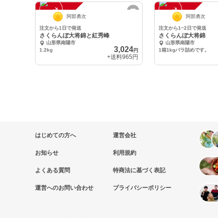
注
文
受
付
停
止
注
文
受
付
停
止
中
中
阿部勇次
阿部勇次
注文から1日で発送
注文から1~2日で発送
さくらんぼ大将錦と紅秀峰
さくらんぼ大将錦
山形県南陽市
山形県南陽市
3,024
1.2kg
1箱1kgバラ詰めです。
円
+送料
965円
はじめての方へ
運営会社
お知らせ
利用規約
よくある質問
特商法に基づく表記
運営へのお問い合わせ
プライバシーポリシー