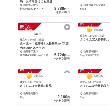
P) おすそ分けにも最適
山形県天童市
山梨県南アルプス市
3,888
約800g(180g×４P)
〜
500g
円
〜
+送料
998円
注
文
受
付
停
止
注
文
受
付
停
止
中
中
阿部勇次
太田梢
注文から1~2日で発送
さくらんぼ大将錦2L
注文から1~4日で発送
食べ比べ！紅秀峰&大将錦1kgバラ詰
め(500g×２パック)
山形県天童市
山形県南陽市
5,724
紅秀峰&大将錦1kgバラ詰め(500g×２パック)
〜
1kgバラ詰めです。
円
〜
+送料
965円
注
文
受
付
停
止
注
文
受
付
停
止
中
中
阿部勇次
阿部勇次
注文から1日で発送
注文から1日で発送
さくらんぼ大将錦B級品
さくらんぼ大将錦値引
山形県南陽市
山形県南陽市
2,160
1kg
1kg
円
+送料
965円