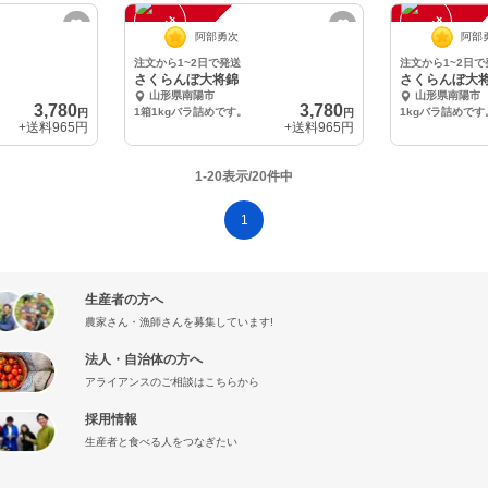
注
文
受
付
停
止
注
文
受
付
停
止
中
中
阿部勇次
阿部
注文から1~2日で発送
注文から1~2日で
さくらんぼ大将錦
さくらんぼ大将
山形県南陽市
山形県南陽市
3,780
3,780
1箱1kgバラ詰めです。
1kgバラ詰めです
円
円
+送料
965円
+送料
965円
1-20表示/20件中
1
生産者の方へ
農家さん・漁師さんを募集しています!
法人・自治体の方へ
アライアンスのご相談はこちらから
採用情報
生産者と食べる人をつなぎたい