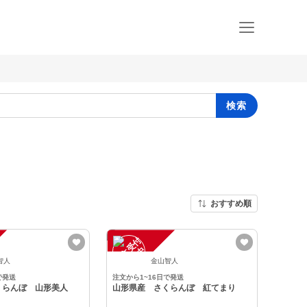
検索
おすすめ順
注
文
受
付
停
止
中
智人
金山智人
で発送
注文から1~16日で発送
くらんぼ 山形美人
山形県産 さくらんぼ 紅てまり