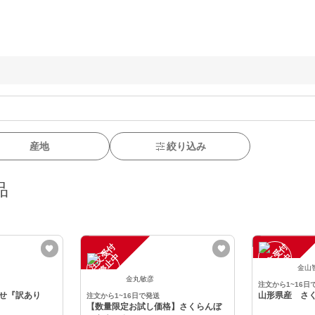
産地
絞り込み
品
注
文
受
付
停
止
注
文
受
付
停
止
中
中
金山
金丸敏彦
注文から1~16日
せ『訳あり
山形県産 さ
注文から1~16日で発送
【数量限定お試し価格】さくらんぼ