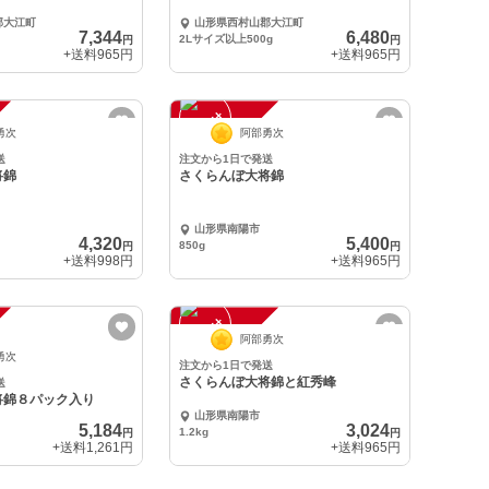
郡大江町
山形県西村山郡大江町
7,344
6,480
2Lサイズ以上500g
円
円
+送料
965円
+送料
965円
注
文
受
付
停
止
中
勇次
阿部勇次
送
注文から1日で発送
将錦
さくらんぼ大将錦
山形県南陽市
4,320
5,400
850g
円
円
+送料
998円
+送料
965円
注
文
受
付
停
止
中
阿部勇次
勇次
注文から1日で発送
さくらんぼ大将錦と紅秀峰
送
将錦８パック入り
山形県南陽市
5,184
3,024
1.2kg
円
円
+送料
1,261円
+送料
965円