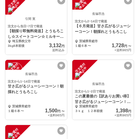
注
文
受
付
停
止
注
文
受
付
停
止
中
中
長塚昂浩
引間 寛
注文から2~14日で発送
【６月発送】甘さ広がるジューシ
注文から当日~7日で発送
【朝採り即無料発送】とうもろこ
ーコーン！朝採れとうもろこし
し☆スイートコーン☆ミルキース
埼玉県秩父市
茨城県常総市
イーツ☆3kg☆
3,132
1,728
3kg8本前後
１箱６本
〜
円
円
〜
送料込み
+送料
965円
注
文
受
付
停
止
注
文
受
付
停
止
中
中
長塚昂浩
注文から1~14日で発送
長塚昂浩
甘さ広がるジューシーコーン！朝
採れとうもろこし
注文から1~2日で発送
この夏最後の【訳ありお買い得】
甘さ広がるジューシーコーン！朝
茨城県常総市
茨城県常総市
採れとうもろこし
1,500
1,398
１箱６本
〜
３ｋｇ １２本前後
円
〜
円
+送料
965円
+送料
965円
注
文
受
付
停
止
中