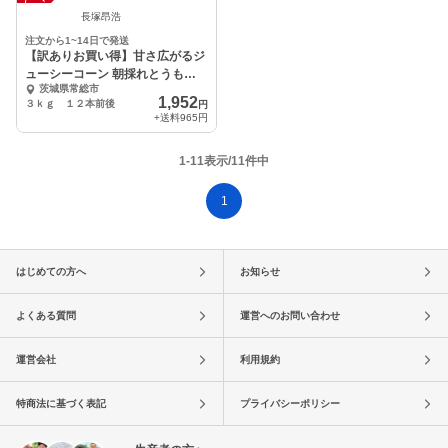
長塚昂浩
注文から1~14日で発送
【訳ありお買い得】甘さ広がるジ
ューシーコーン 朝採れとうもろ
茨城県常総市
こし
1,952
３ｋｇ １２本前後
円
+送料
965円
1-11表示/11件中
1
はじめての方へ
お知らせ
よくある質問
運営へのお問い合わせ
運営会社
利用規約
特商法に基づく表記
プライバシーポリシー