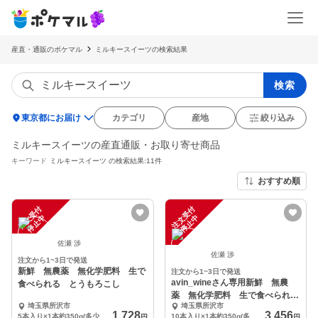
産直・通販のポケマル
ミルキースイーツの検索結果
検索
location_on
東京都にお届け
カテゴリ
産地
絞り込み
ミルキースイーツの産直通販・お取り寄せ商品
キーワード
ミルキースイーツ
の検索結果:11件
おすすめ順
注
文
受
付
停
止
注
文
受
付
停
止
中
中
佐瀬 渉
佐瀬 渉
注文から1~3日で発送
新鮮 無農薬 無化学肥料 生で
注文から1~3日で発送
avin_wineさん専用新鮮 無農
食べられる とうもろこし
薬 無化学肥料 生で食べられ
埼玉県所沢市
埼玉県所沢市
る とうもろこし
1,728
3,456
5本入り×1本約350g(多少バラつきあり)
10本入り×1本約350g(多少バラつきあり)
円
円