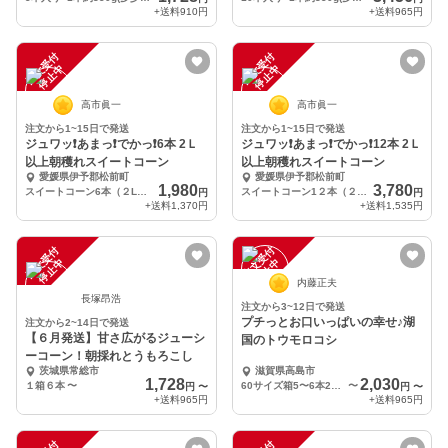
+送料
910円
+送料
965円
注
文
受
付
停
止
注
文
受
付
停
止
中
中
高市眞一
高市眞一
注文から1~15日で発送
注文から1~15日で発送
ジュワッ❗️あまっ❗️でかっ❗️6本 2Ｌ
ジュワッ❗️あまっ❗️でかっ❗️12本 2Ｌ
以上朝穫れスイートコーン
以上朝穫れスイートコーン
愛媛県伊予郡松前町
愛媛県伊予郡松前町
1,980
3,780
スイートコーン6本（２L以上）
スイートコーン1２本（２L以上）
円
円
+送料
1,370円
+送料
1,535円
注
文
受
付
停
止
注
文
受
付
停
止
中
中
内藤正夫
長塚昂浩
注文から3~12日で発送
プチっとお口いっぱいの幸せ♪湖
注文から2~14日で発送
【６月発送】甘さ広がるジューシ
国のトウモロコシ
ーコーン！朝採れとうもろこし
茨城県常総市
滋賀県高島市
1,728
2,030
１箱６本
〜
60サイズ箱5〜6本2キロ以内
〜
円
〜
円
〜
+送料
965円
+送料
965円