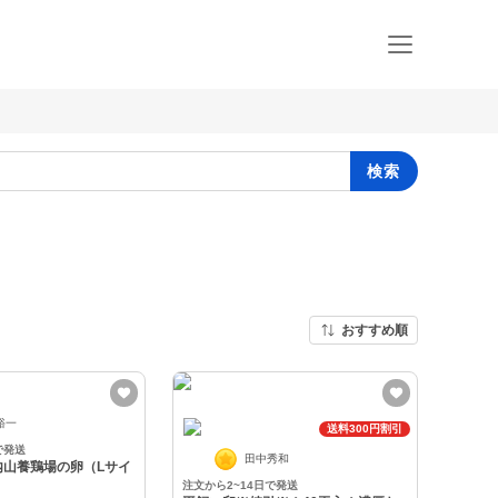
検索
おすすめ順
裕一
送料300円割引
で発送
田中秀和
内山養鶏場の卵（Lサイ
注文から2~14日で発送