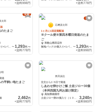
+送料
998円
+送料
778円
定期
定期
源太郎
石﨑源太郎
配送
送のたまご
1ヶ月に1回定期配送
※クール便※第四木曜日発送のたま
ご
市
和歌山県田辺市
1,293
1,293
無地パック10個入り×1パック
〜
無地パック10個入り×1パック
〜
円
〜
円
〜
+送料
778円
+送料
998円
吉晴
奥田誠志
発送
ちの平飼い地たまご
注文から1~5日で発送
しあわせ卵かけご飯 土佐ジロー30個
（本州四国九州お届け限定）
高知県南国市
2,462
3,240
箱
土佐ジロー卵20個入り（１０個入り×3）
円
円
+送料
778円
+送料
980円