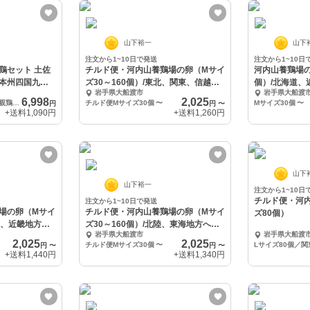
山下裕一
山下
注文から1~10日で発送
注文から1~10日
鶏セット 土佐
チルド便・河内山養鶏場の卵（Mサイ
河内山養鶏場の
本州四国九州
ズ30～160個）/東北、関東、信越地
個）/北海道、
岩手県大船渡市
岩手県大船渡
方へ配送
6,998
2,025
親鶏肉セット①土佐ジロー親鶏雌 半羽２００ｇから２５０ｇを４個②親赤鶏ミンチ３００ｇを３個
チルド便Mサイズ30個
〜
Mサイズ30個
〜
円
円
〜
+送料
1,090円
+送料
1,260円
山下
山下裕一
注文から1~10日
チルド便・河
注文から1~10日で発送
場の卵（Mサイ
チルド便・河内山養鶏場の卵（Mサイ
ズ80個）
海道、近畿地方へ
ズ30～160個）/北陸、東海地方への
岩手県大船渡市
岩手県大船渡
配送
2,025
2,025
チルド便Mサイズ30個
〜
円
〜
円
〜
+送料
1,440円
+送料
1,340円