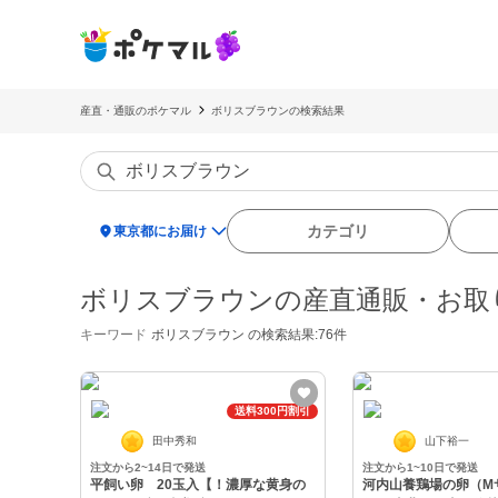
産直・通販のポケマル
ボリスブラウンの検索結果
location_on
カテゴリ
東京都にお届け
ボリスブラウンの産直通販・お取
キーワード
ボリスブラウン
の検索結果:76件
送料300円割引
田中秀和
山下裕一
注文から2~14日で発送
注文から1~10日で発送
平飼い卵 20玉入【！濃厚な黄身の
河内山養鶏場の卵（Mサ