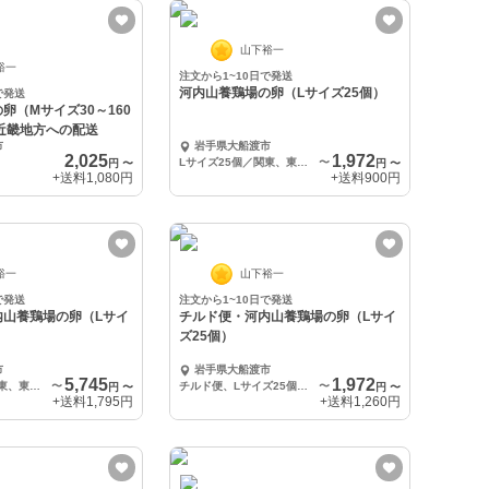
山下裕一
裕一
注文から1~10日で発送
河内山養鶏場の卵（Lサイズ25個）
で発送
卵（Mサイズ30～160
近畿地方への配送
市
岩手県大船渡市
2,025
1,972
Lサイズ25個／関東、東北、信越への配送
〜
円
〜
円
〜
+送料
1,080円
+送料
900円
裕一
山下裕一
で発送
注文から1~10日で発送
内山養鶏場の卵（Lサイ
チルド便・河内山養鶏場の卵（Lサイ
ズ25個）
市
岩手県大船渡市
5,745
1,972
Lサイズ80個／関東、東北、信越への配送
〜
チルド便、Lサイズ25個／関東、東北、信越への配送
〜
円
〜
円
〜
+送料
1,795円
+送料
1,260円