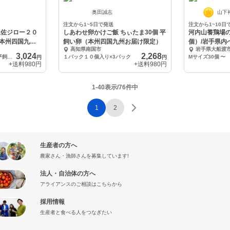
奥田誠志
山下
注文から1~5日で発送
注文から1~10日
土佐ジロー２０
しあわせ卵かけご飯 ちぃたま30個 平
河内山養鶏場の
本州四国九州
飼い卵（本州四国九州お届け限定）
個）/岩手県内
高知県南国市
岩手県大船渡
3,024
2,268
土佐ジロー卵２０個入り+平飼い卵１０個入り
１パック１０個入り×3パック
Mサイズ30個
〜
円
円
+送料
980円
+送料
980円
1-40表示/76件中
1
2
生産者の方へ
農家さん・漁師さんを募集しています!
法人・自治体の方へ
アライアンスのご相談はこちらから
採用情報
生産者と食べる人をつなぎたい