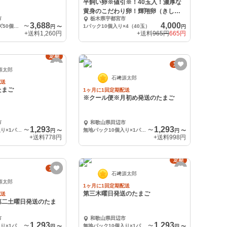
平飼い卵※値引※！40玉入！濃厚な
黄身のこだわり卵！輝翔卵（きしょ
市
栃木県宇都宮市
うらん）】
3,688
4,000
チルド便、Lサイズ50個／関東、東北、信越への配送
〜
1パック10個入り×4（40玉）
円
〜
円
+送料
1,260円
+送料
965円
665円
定期
定期
源太郎
石﨑源太郎
配送
たまご
1ヶ月に1回定期配送
※クール便※月初め発送のたまご
市
和歌山県田辺市
1,293
1,293
無地パック10個入り×1パック
〜
無地パック10個入り×1パック
〜
円
〜
円
〜
+送料
778円
+送料
998円
定期
定期
石﨑源太郎
源太郎
1ヶ月に1回定期配送
第三木曜日発送のたまご
配送
第二土曜日発送のたま
市
和歌山県田辺市
1,293
1,293
無地パック10個入り×1パック
〜
無地パック10個入り×1パック
〜
円
〜
円
〜