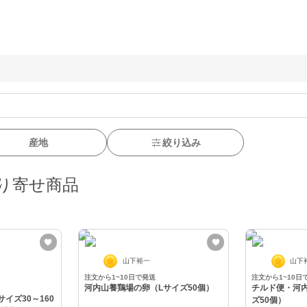
産地
絞り込み
り寄せ商品
山下裕一
山下
注文から1~10日で発送
注文から1~10日
河内山養鶏場の卵（Lサイズ50個）
チルド便・河
イズ30～160
ズ50個）