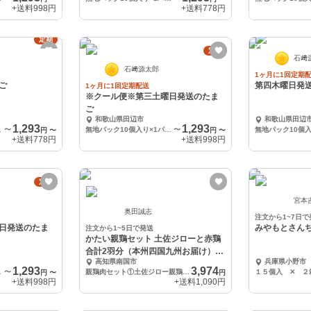
+送料
998円
+送料
778円
定期
定期
石﨑
石﨑源太郎
1ヶ月に1回定期
ご
第四木曜日発
1ヶ月に1回定期配送
※クール便※第三土曜日発送のたま
ご
和歌山県田辺市
和歌山県田辺
1,293
1,293
パック
〜
無地パック10個入り×1パック
〜
円
〜
円
〜
+送料
778円
+送料
998円
定期
宮本
奥田誠志
注文から1~7日で
日発送のたま
みやもとさん
注文から1~5日で発送
かたい親鶏セット 土佐ジローと赤鶏
合計2羽分（本州四国九州お届け）か
高知県南国市
兵庫県小野市
しわ
1,293
3,974
パック
〜
親鶏肉セット①土佐ジロー親鶏雌 半羽 2個 ②親赤鶏 半羽 2個
１５個入 ✕ ２
円
〜
円
+送料
998円
+送料
1,090円