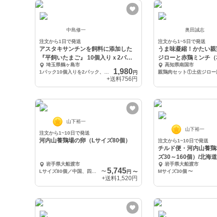
中島修一
奥田誠志
注文から1日で発送
注文から1~5日で発送
アスタキサンチンを飼料に添加した
うま味凝縮！かたい親
『平飼いたまご』 10個入りｘ2パッ
ジローと赤鶏ミンチ（
埼玉県鶴ヶ島市
高知県南国市
ク
お届け限定）
1,980
1パック10個入りを2パック、計20個
円
+送料
756円
山下裕一
山下裕一
注文から1~10日で発送
河内山養鶏場の卵（Lサイズ80個）
注文から1~10日で発送
チルド便・河内山養鶏
ズ30～160個）/北
岩手県大船渡市
岩手県大船渡市
の配送
5,745
Lサイズ80個／中国、四国地方への配送
〜
Mサイズ30個
〜
円
〜
+送料
1,520円