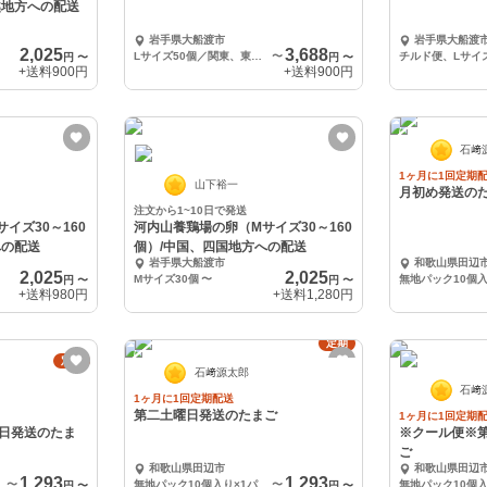
越地方への配送
岩手県大船渡市
岩手県大船渡
2,025
3,688
Lサイズ50個／関東、東北、信越への配送
〜
円
〜
円
〜
+送料
900円
+送料
900円
石﨑
1ヶ月に1回定期
山下裕一
月初め発送の
注文から1~10日で発送
イズ30～160
河内山養鶏場の卵（Mサイズ30～160
への配送
個）/中国、四国地方への配送
岩手県大船渡市
和歌山県田辺
2,025
2,025
Mサイズ30個
〜
円
〜
円
〜
+送料
980円
+送料
1,280円
定期
定期
石﨑源太郎
石﨑
1ヶ月に1回定期配送
第二土曜日発送のたまご
1ヶ月に1回定期
日発送のたま
※クール便※
ご
和歌山県田辺市
和歌山県田辺
1,293
1,293
パック
〜
無地パック10個入り×1パック
〜
円
〜
円
〜