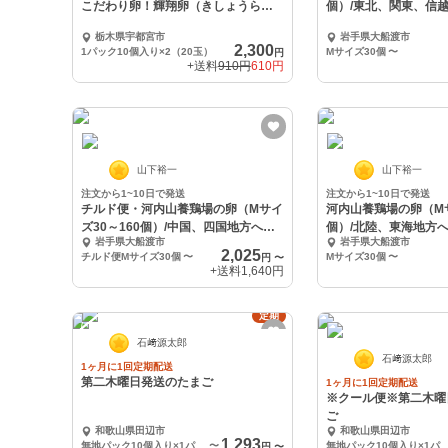
こだわり卵！輝翔卵（きしょうら
個）/東北、関東、信
ん）20玉入！】
栃木県宇都宮市
岩手県大船渡市
2,300
1パック10個入り×2（20玉）
Mサイズ30個
〜
円
+送料
910円
610円
山下裕一
山下裕一
注文から1~10日で発送
注文から1~10日で発送
チルド便・河内山養鶏場の卵（Mサイ
河内山養鶏場の卵（Mサ
ズ30～160個）/中国、四国地方への
個）/北陸、東海地方
岩手県大船渡市
岩手県大船渡市
配送
2,025
チルド便Mサイズ30個
〜
Mサイズ30個
〜
円
〜
+送料
1,640円
定期
石﨑源太郎
石﨑源太郎
1ヶ月に1回定期配送
第二木曜日発送のたまご
1ヶ月に1回定期配送
※クール便※第二木曜
ご
和歌山県田辺市
和歌山県田辺市
1,293
無地パック10個入り×1パック
〜
無地パック10個入り×1
円
〜