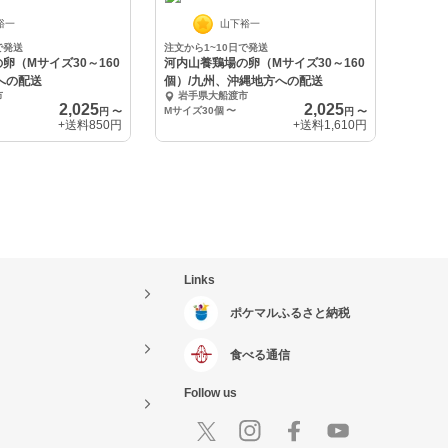
裕一
山下裕一
で発送
注文から1~10日で発送
卵（Mサイズ30～160
河内山養鶏場の卵（Mサイズ30～160
への配送
個）/九州、沖縄地方への配送
市
岩手県大船渡市
2,025
2,025
Mサイズ30個
〜
円
〜
円
〜
+送料
850円
+送料
1,610円
Links
ポケマルふるさと納税
食べる通信
Follow us