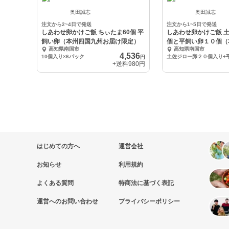
奥田誠志
奥田誠志
注文から2~4日で発送
注文から1~5日で発送
しあわせ卵かけご飯 ちぃたま60個 平
しあわせ卵かけご飯 
飼い卵（本州四国九州お届け限定）
個と平飼い卵１０個（
高知県南国市
高知県南国市
お届け限定）
4,536
10個入り×6パック
円
+送料
980円
はじめての方へ
運営会社
お知らせ
利用規約
よくある質問
特商法に基づく表記
運営へのお問い合わせ
プライバシーポリシー