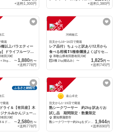
+送料
1,300円
+送料
1,380円
注
文
受
付
停
止
中
敏広
河嶋敏広
で発送
注文から10~16日で発送
5種以上バラエティー
レア品付）ちょっと訳あり‼️2月から
.5㎏〚ドライフルーツ
食べる柑橘❢5種春爛漫よくばりセッ
郡有田川町
和歌山県有田郡有田川町
ト
1,880
1,825
①ドライフルーツ＋3kg（箱込み）
〜
*️⃣3種 2㎏(箱込み）
〜
円
〜
円
〜
+送料
778円
+送料
745円
注
文
受
付
停
止
中
ふるさと納税可
敏広
遠山卓史
日で発送
注文から1~15日で発送
！ドライ＆【有田産】木
熟シークワーサー 約2kg 訳ありお
リジナルみかんジュース
試し品 期間限定・数量限定
郡有田川町
愛知県蒲郡市
2,580
1,944
みかんジュース2本＆ドライフルーツ
〜
熟シークワーサー約2kgをダンボール箱に詰めて発送します
円
〜
円
+送料
778円
+送料
690円