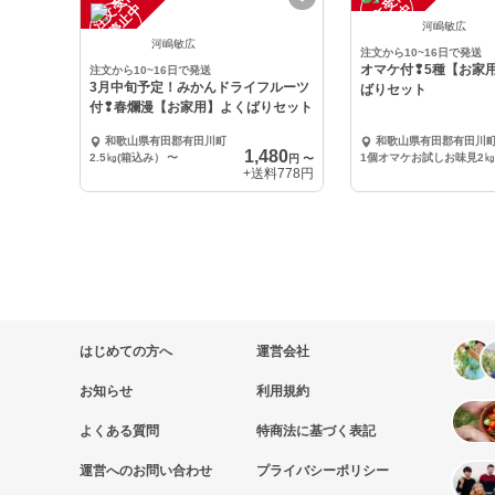
注
文
受
付
停
止
注
文
受
付
停
止
中
中
河嶋敏広
河嶋敏広
注文から10~16日で発送
オマケ付❢5種【お家
注文から10~16日で発送
3月中旬予定！みかんドライフルーツ
ばりセット
付❢春爛漫【お家用】よくばりセット
和歌山県有田郡有田川町
和歌山県有田郡有田川
1,480
2.5㎏(箱込み）
〜
1個オマケお試しお味見2㎏
円
〜
+送料
778円
はじめての方へ
運営会社
お知らせ
利用規約
よくある質問
特商法に基づく表記
運営へのお問い合わせ
プライバシーポリシー