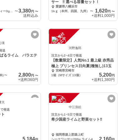
サー ‼ 選べる容量セット！
愛媛県八幡浜市
3,380
1,620
シークワーサーティー3g×20p×1袋
〜
1kｇ（本州、四国、九州）
〜
円
〜
円
〜
送料込み
+送料
1,000円
注
文
受
付
停
止
中
公瑛
河野逸郎
発送
やんばるライム バラエテ
注文から2~4日で発送
【数量限定】人気No.1 最上級 赤秀品
極上 プリンセス日向夏(種無し)13玉
宮崎県宮崎市
2,800
5,200
本)
〜
1箱（Mサイズ 13個）
円
〜
円
+送料
360円
+送料
1,380円
注
文
受
付
停
止
中
健太
中江浪絵
日で発送
ット
注文から1~5日で発送
希少国産ライムと野菜セット‼️
福岡県築上郡築上町
5,184
2,160
シークワーサー200g.ライム4個、黒にんにく150g芋は1〜2
円
円