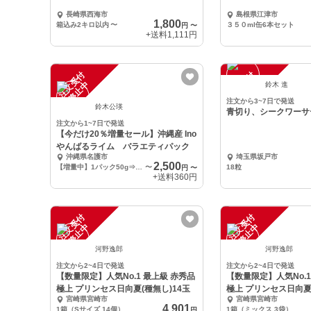
長崎県西海市
島根県江津市
1,800
箱込み2キロ以内
〜
３５０ml缶6本セット
円
〜
+送料
1,111円
注
文
受
付
停
止
注
文
受
付
停
止
中
中
鈴木 進
注文から3~7日で発送
鈴木公瑛
青切り、シークワーサ
注文から1~7日で発送
【今だけ20％増量セール】沖縄産 Ino
やんばるライム バラエティパック
沖縄県名護市
埼玉県坂戸市
2,500
【増量中】1パック50g⇒60g(6～10本)
〜
18粒
円
〜
+送料
360円
注
文
受
付
停
止
注
文
受
付
停
止
中
中
河野逸郎
河野逸郎
注文から2~4日で発送
注文から2~4日で発送
【数量限定】人気No.1 最上級 赤秀品
【数量限定】人気No.1
極上 プリンセス日向夏(種無し)14玉
極上 プリンセス日向夏(
宮崎県宮崎市
宮崎県宮崎市
4,901
1箱（Sサイズ 14個）
1箱（ミックス 3袋）
円