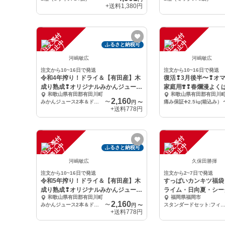
+送料
1,380円
注
文
受
付
停
止
注
文
受
付
停
止
中
中
ふるさと納税可
河嶋敏広
河嶋敏広
注文から10~16日で発送
注文から10~16日で発送
令和4年搾り！ドライ＆【有田産】木
復活❢3月後半〜❢オマ
成り熟成❢オリジナルみかんジュース
家庭用❣️❢春爛漫よく
和歌山県有田郡有田川町
和歌山県有田郡有田川
2本〜
2,160
みかんジュース2本＆ドライフルーツ
〜
痛み保証➕2.5㎏(箱込み）
円
〜
+送料
778円
注
文
受
付
停
止
注
文
受
付
停
止
中
中
ふるさと納税可
河嶋敏広
久保田勝揮
注文から10~16日で発送
注文から2~7日で発送
令和5年搾り！ドライ＆【有田産】木
すっぱいカンキツ福袋
成り熟成❢オリジナルみかんジュース
ライム・日向夏・シー
和歌山県有田郡有田川町
福岡県福岡市
2本〜
2,160
みかんジュース2本＆ドライフルーツ
〜
スタンダードセット:フィンガーライム50g,日向夏300g,シークワーサー
円
〜
+送料
778円