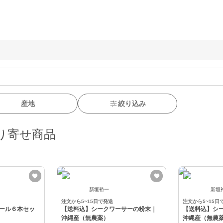
産地
絞り込み
り寄せ商品
新垣裕一
新垣
注文から5~15日で発送
注文から5~15日
ール６本セッ
【送料込】シークワーサーの粉末｜
【送料込】シ
沖縄産（無農薬）
沖縄産（無農