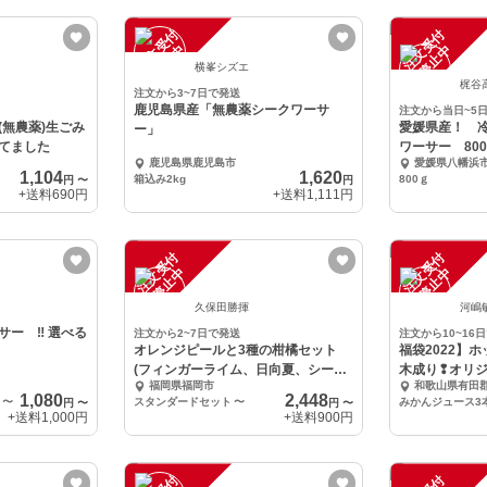
注
文
受
付
停
止
注
文
受
付
停
止
中
中
横峯シズエ
梶谷
注文から3~7日で発送
鹿児島県産「無農薬シークワーサ
注文から当日~5
(無農薬)生ごみ
愛媛県産！ 
ー」
てました
ワーサー 800
鹿児島県鹿児島市
愛媛県八幡浜
1,104
1,620
箱込み2kg
800ｇ
円
〜
円
+送料
690円
+送料
1,111円
注
文
受
付
停
止
注
文
受
付
停
止
中
中
久保田勝揮
河嶋
‼ 選べる
注文から2~7日で発送
注文から10~16
オレンジピールと3種の柑橘セット
福袋2022】
(フィンガーライム、日向夏、シーク
木成り❢オリ
福岡県福岡市
和歌山県有田
ワーサー)
本セット
1,080
2,448
〜
スタンダードセット
〜
みかんジュース3
円
〜
円
〜
+送料
1,000円
+送料
900円