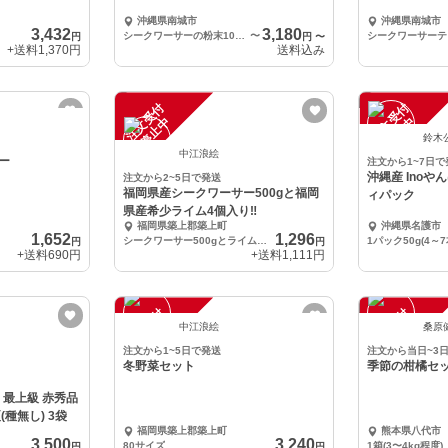
沖縄県南城市
沖縄県南城市
3,432
3,180
シークワーサーの粉末100g×1袋
〜
円
円
〜
+送料
1,370円
送料込み
注
文
受
付
停
止
注
文
受
付
停
止
中
中
鈴木
中江浪絵
ー
注文から1~7日で
沖縄産 Ino
注文から2~5日で発送
福岡県産シークワーサー500gと福岡
ィパック
県産希少ライム4個入り‼️
福岡県築上郡築上町
沖縄県名護市
1,652
1,296
シークワーサー500gとライム４個
1パック50g(4～7
円
円
+送料
690円
+送料
1,111円
注
文
受
付
停
止
注
文
受
付
停
止
中
中
中江浪絵
桑原
注文から1~5日で発送
注文から当日~3
冬野菜セット
季節の柑橘セ
 最上級 赤秀品
種無し) 3袋
福岡県築上郡築上町
熊本県八代市
3,500
3,240
80サイズ
1箱(3〜4kg程度)
円
円