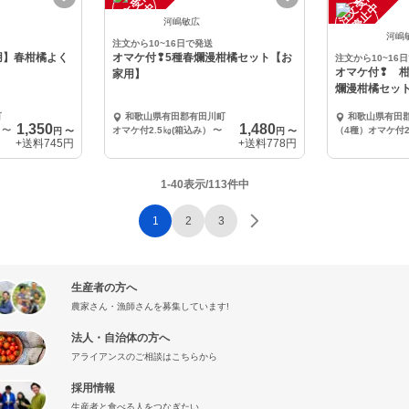
注
文
受
付
停
止
注
文
受
付
停
止
中
中
河嶋敏広
河嶋
注文から10~16日で発送
用】春柑橘よく
オマケ付❢5種春爛漫柑橘セット【お
注文から10~16
オマケ付❢ 柑
家用】
爛漫柑橘セッ
セット！
町
和歌山県有田郡有田川町
和歌山県有田
1,350
1,480
〜
オマケ付2.5㎏(箱込み）
〜
円
〜
円
〜
+送料
745円
+送料
778円
1-40表示/113件中
1
2
3
生産者の方へ
農家さん・漁師さんを募集しています!
法人・自治体の方へ
アライアンスのご相談はこちらから
採用情報
生産者と食べる人をつなぎたい