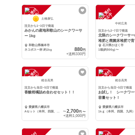
注
文
受
付
停
止
注
文
受
付
停
止
中
中
土橋康弘
中村広美
注文から1~3日で発送
みかんの産地和歌山のシークワーサ
注文から2~7日で発送
北限のシークワーサー
ー 1kg
堆肥と廃菌床堆肥で育
和歌山県橋本市
石川県かほく市
880
ネコポス一杯 約1kg
1箱(約500g)
〜
円
+送料
330円
注
文
受
付
停
止
注
文
受
付
停
止
中
中
梶谷高男
梶谷高男
注文から当日~5日で発送
注文から当日~5日で発送
香酸柑橘詰め合わせセット！！
お試し！ シークワーサー 
容量セット！
愛媛県八幡浜市
愛媛県八幡浜市
2,700
Aセット（本州、四国、九州）
〜
1kｇ（本州、四国、九州）
円
〜
+送料
1,000円