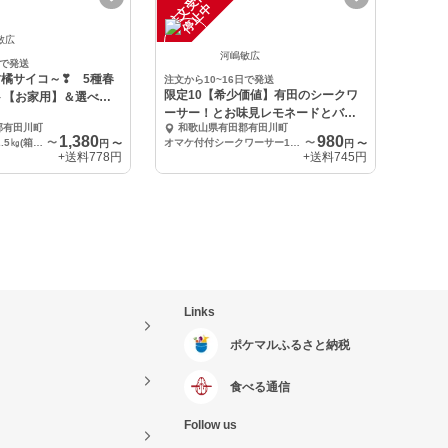
注
文
受
付
停
止
中
敏広
河嶋敏広
日で発送
橘サイコ～❣ 5種春
注文から10~16日で発送
限定10【希少価値】有田のシークワ
ト【お家用】＆選べる
ーサー！とお味見レモネードとバラ
郡有田川町
和歌山県有田郡有田川町
エティ―セット
1,380
980
（4種）オマケ付2.5㎏(箱込み）
〜
オマケ付付シークワーサー1、5Kg
〜
円
〜
円
〜
+送料
778円
+送料
745円
Links
ポケマルふるさと納税
食べる通信
Follow us