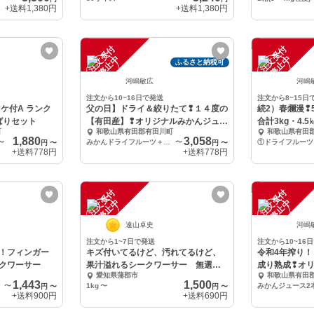
+送料
1,380円
+送料
1,380円
注
文
受
付
停
止
注
文
受
付
停
止
中
中
ふるさと納税可
河嶋敏広
河嶋
注文から10~16日で発送
注文から8~15日
ケ付A ランク
父の日】ドライ＆絞りたて❢１４度の
続2）春爛漫❢
ばりセット
【有田産】❢オリジナルみかんジュー
合計3kg・4
町
和歌山県有田郡有田川町
和歌山県有田
ス
付〛
1,880
3,058
〜
みかんドライフルーツ＋みかんジュース2 本（大瓶720ml）
〜
円
〜
円
〜
+送料
778円
+送料
778円
注
文
受
付
停
止
注
文
受
付
停
止
中
中
遠山卓史
河嶋
注文から1~7日で発送
注文から10~16
！フィンガー
キズ付いてるけど、汚れてるけど、
令和4年搾り
クワーサー
果汁溢れるシークワーサー 無選
成り熟成❢オ
愛知県蒲郡市
和歌山県有田
果 2級品
2本〜
1,443
1,500
100g
〜
1kg
〜
円
〜
円
〜
+送料
900円
+送料
690円