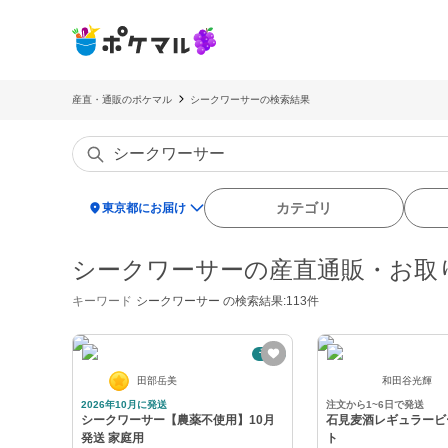
産直・通販のポケマル
シークワーサーの検索結果
location_on
カテゴリ
東京都にお届け
シークワーサーの産直通販・お取
キーワード
シークワーサー
の検索結果:113件
予約
田部岳美
和田谷光輝
2026年10月に発送
注文から1~6日で発送
シークワーサー【農薬不使用】10月
石見麦酒レギュラービ
発送 家庭用
ト