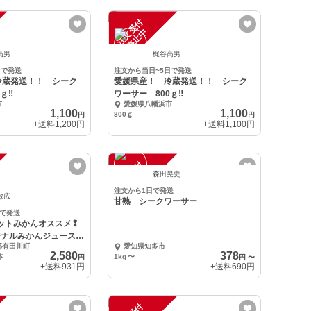
注
文
受
付
停
止
中
高男
梶谷高男
日で発送
注文から当日~5日で発送
冷蔵発送！！ シーク
愛媛県産！ 冷蔵発送！！ シーク
ｇ‼
ワーサー 800ｇ‼
市
愛媛県八幡浜市
1,100
1,100
800ｇ
円
円
+送料
1,200円
+送料
1,100円
注
文
受
付
停
止
中
森田晃史
注文から1日で発送
敏広
甘熟 シークワーサー
日で発送
ホットみかんオススメ❢
ジナルみかんジュース3
郡有田川町
愛知県知多市
2,580
378
本
1kg
〜
円
円
〜
+送料
931円
+送料
690円