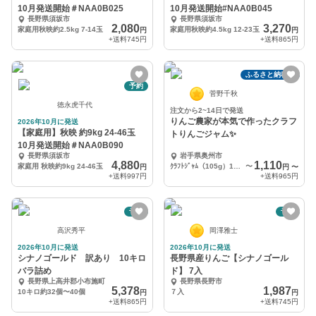
10月発送開始＃NAA0B025
10月発送開始#NAA0B045
長野県須坂市
長野県須坂市
2,080
3,270
家庭用秋映約2.5kg 7-14玉
家庭用秋映約4.5kg 12-23玉
円
円
+送料
745円
+送料
865円
ふるさと納税可
予約
菅野千秋
徳永虎千代
注文から2~14日で発送
りんご農家が本気で作ったクラフ
2026年10月に発送
【家庭用】秋映 約9kg 24‐46玉
トりんごジャム✨
10月発送開始＃NAA0B090
長野県須坂市
岩手県奥州市
4,880
1,110
家庭用 秋映約9kg 24-46玉
ｸﾗﾌﾄｼﾞｬﾑ（105g）1個 + りんご（約350g)１個
〜
円
円
〜
+送料
997円
+送料
965円
予約
予約
高沢秀平
岡澤雅士
2026年10月に発送
2026年10月に発送
シナノゴールド 訳あり 10キロ
長野県産りんご【シナノゴール
バラ詰め
ド】 7入
長野県上高井郡小布施町
長野県長野市
5,378
1,987
10キロ約32個〜40個
７入
円
円
+送料
865円
+送料
745円