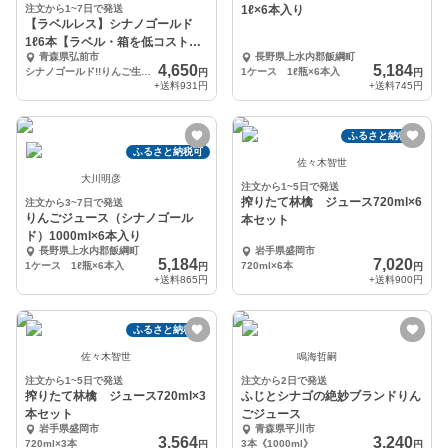
注文から1~7日で発送
1ℓ×6本入り
【ラベルレス】シナノゴールド
1ℓ6本【ラベル・箱を低コストへ
青森県弘前市
長野県上水内郡飯綱町
抑えたお値段】
4,650
5,184
シナノゴールド!!りんご生搾り 1ℓ×6本 青森県
1ケース 1ℓ瓶×6本入
円
円
+送料
931円
+送料
745円
ふるさと納税可
ふるさと納税可
佐々木智世
大川明彦
注文から1~5日で発送
搾りたて林檎 ジュース720ml×6
注文から3~7日で発送
りんごジュース（シナノゴール
本セット
ド）1000ml×6本入り
長野県上水内郡飯綱町
岩手県盛岡市
5,184
7,020
1ケース 1ℓ瓶×6本入
720ml×6本
円
円
+送料
865円
+送料
900円
ふるさと納税可
佐々木智世
鳴海哲嗣
注文から1~5日で発送
注文から2日で発送
搾りたて林檎 ジュース720ml×3
ふじとシナゴの絶妙ブランドりん
本セット
ごジュース
岩手県盛岡市
青森県平川市
3,564
3,240
720ml×3本
3本《1000ml》
円
円