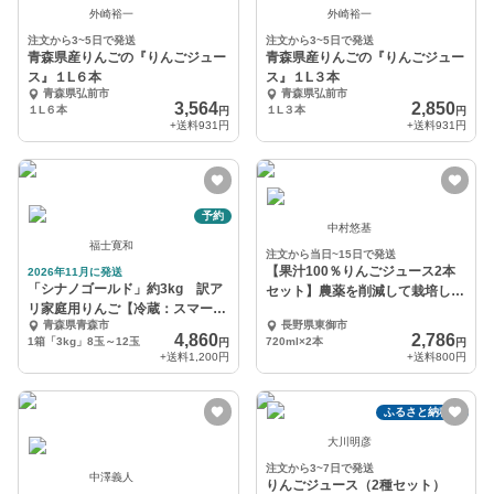
外崎裕一
外崎裕一
注文から3~5日で発送
注文から3~5日で発送
青森県産りんごの『りんごジュー
青森県産りんごの『りんごジュー
ス』１L６本
ス』１L３本
青森県弘前市
青森県弘前市
3,564
2,850
１L６本
１L３本
円
円
+送料
931円
+送料
931円
予約
中村悠基
福士寛和
注文から当日~15日で発送
【果汁100％りんごジュース2本
2026年11月に発送
「シナノゴールド」約3kg 訳ア
セット】農薬を削減して栽培した
リ家庭用りんご【冷蔵：スマート
特別な味
青森県青森市
長野県東御市
フレッシュ加工】
4,860
2,786
1箱「3kg」8玉～12玉
720ml×2本
円
円
+送料
1,200円
+送料
800円
ふるさと納税可
大川明彦
注文から3~7日で発送
中澤義人
りんごジュース（2種セット）