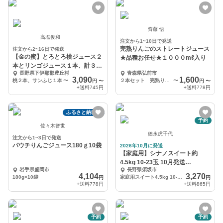
齊藤 悟
高塩俊和
注文から1~10日で発送
完熟りんごのストレートジュース
注文から2~16日で発送
【金の蜜】とろとろ桃ジュース２
★品種お任せ★１０００mℓ入り
本とリンゴジュース１本、計３本
長野県下伊那郡豊丘村
青森県弘前市
セット☆ギフト対応可
3,090
1,600
桃２本、サンふじ１本
〜
２本セット 完熟りんごのストレートジュース★品種お任せ★
〜
円
〜
円
〜
+送料
745円
+送料
778円
ふるさと納税可
予約
佐々木智世
徳永虎千代
注文から1~3日で発送
パウチりんごジュース180ｇ10袋
2026年10月に発送
【家庭用】シナノスイート約
4.5kg 10-23玉 10月発送
岩手県盛岡市
長野県須坂市
#NAS0B045
4,104
3,270
180g×10袋
家庭用スイート4.5kg 10-23玉
円
円
+送料
778円
+送料
865円
予約
予約