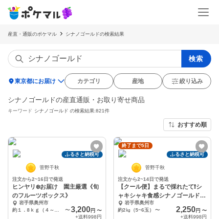
産直・通販のポケマル
シナノゴールドの検索結果
検索
location_on
東京都にお届け
カテゴリ
産地
絞り込み
シナノゴールドの産直通販・お取り寄せ商品
キーワード
シナノゴールド
の検索結果:821件
おすすめ順
終了まで5日
ふるさと納税可
ふるさと納税可
菅野千秋
菅野千秋
注文から2~16日で発送
注文から2~14日で発送
ヒンヤリ❄️お届け 園主厳選《旬
【クール便】まるで採れたて❗️シ
のフルーツボックス》
ャキシャキ食感シナノゴールド
岩手県奥州市
岩手県奥州市
家庭用
3,200
2,250
約１．8ｋｇ（４～６種類）
〜
約2㎏（5~6玉）
〜
円
〜
円
〜
+送料
998円
+送料
998円