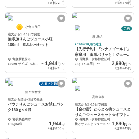
+送料
778円
+送料
778円
小倉加代子
予約
注文から1~10日で発送
原 昌紀
無添加りんごジュース小瓶
180ml 飲み比べセット
2026年10月に発送
【先行予約】『シナノゴールド』
家庭用 食感パリッと！ジューシ
青森県弘前市
長野県下伊那郡豊丘村
ーなりんご！
1,944
2,980
180ml サイズ、6本入り
〜
3kg（7-11玉）
〜
円
〜
円
〜
+送料
745円
+送料
745円
ふるさと納税可
佐々木智世
高塩俊和
注文から当日~3日で発送
パウチりんごジュースお試しパッ
注文から2~15日で発送
【金の蜜】とろとろ桃ジュースと
ク180ｇ×４袋
りんごジュースセット☆ギフト対
岩手県盛岡市
長野県下伊那郡豊丘村
応可
1,944
1,890
180g×4袋
桃とサンふじジュース
〜
円
円
〜
+送料
200円
+送料
745円