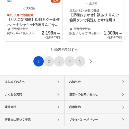
定期
小沢紀晃
小沢紀晃
注文から1~16日で発送
【品種おまかせ】訳あり りんご
8月、9月に定期配送
【りんご定期便】8月9月クール便
箱満タンで発送します❗️信州りん
♪シャキシャキッ❗️信州りんごをお
ご
長野県中野市
長野県中野市
届けします♪
2,199
1,300
約2kg 6～9個入り
〜
訳あり りんご 2kg箱
〜
円
〜
円
〜
+送料
965円
+送料
965円
1-40表示/821件中
1
2
3
4
5
はじめての方へ
お知らせ
よくある質問
運営へのお問い合わせ
運営会社
利用規約
特商法に基づく表記
プライバシーポリシー