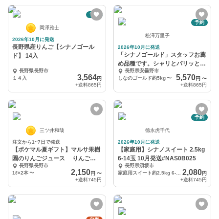
予約
予約
岡澤雅士
松澤万里子
2026年10月に発送
長野県産りんご【シナノゴール
2026年10月に発送
「シナノゴールド」スタッフお薦
ド】 14入
め品種です。シャリとパリッと最
長野県長野市
長野県安曇野市
高
3,564
5,570
１４入
しなのゴールド約5kg
〜
円
円
〜
+送料
865円
+送料
865円
予約
三ツ井和哉
徳永虎千代
注文から1~7日で発送
2026年10月に発送
【ポケマル夏ギフト】マルサ果樹
【家庭用】シナノスイート 2.5kg
園のりんごジュース りんご果
6-14玉 10月発送#NAS0B025
長野県長野市
長野県須坂市
汁100%使用
2,150
2,080
1ℓ×2本
〜
家庭用スイート約2.5kg 6-14玉
円
〜
円
+送料
745円
+送料
745円