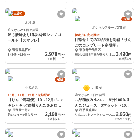
本日終了
定期
木村 翼
ポケマルフルーツ定期便
注文から2~5日で発送
硬さ酸味あり❗️氷温冷蔵シナノゴ
特定月に定期配送
目指せ！旬の12品種を制覇「りん
ールド【スマフレ】
ごのコンプリート定期便」
青森県黒石市
東京都千代田区
2,970
3,490
3k8個〜12個
〜
毎月お届け内容が異なります (送料込み)
円
〜
円
+送料
998円
送料込み
定期
小沢紀晃
北田 健
10月、11月、12月に定期配送
注文から2~7日で発送
【りんご定期便】10～12月♪シャ
～品種飲み比べ～ 果汁100％り
キシャキッ❗️信州りんごをお届け
んごジュース 3本セット〈1000
長野県中野市
岩手県盛岡市
します♪
㎖〉
2,199
2,950
約2kg 6～9個入り
〜
りんごストレートジュース1000㎖×3本
円
〜
円
+送料
745円
+送料
778円