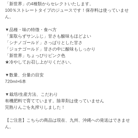
「新世界」の4種類からセレクトいたします。
100％ストレートタイプのジュースです！保存料は使っていませ
ん。
▼品種・味の特徴・食べ方
「葉取らずサンふじ」甘さも酸味もほどよい
「シナノゴールド」さっぱりとした甘さ
「ジョナゴールド」甘さの中に酸味もしっかり
「新世界」ちょっぴりピンク色
★冷やしてお召し上がりください。
▼数量、分量の目安
720ml×6本
▼栽培/生産方法、こだわり
有機肥料で育てています。除草剤は使っていません
完熟りんごを丸搾りしました！
【ご注意】こちらの商品は現在、九州、沖縄への発送はできませ
ん。