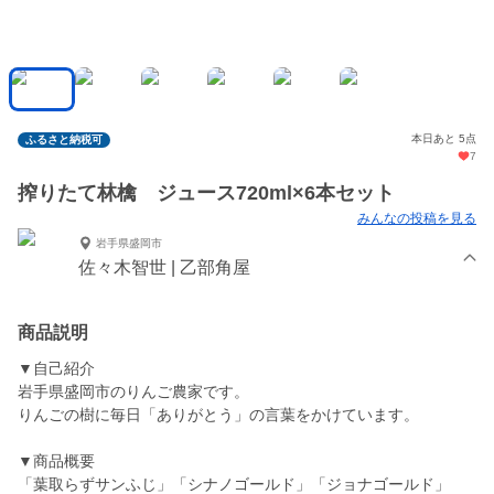
本日あと 5点
ふるさと納税可
7
搾りたて林檎 ジュース720ml×6本セット
みんなの投稿を見る
岩手県盛岡市
佐々木智世 | 乙部角屋
商品説明
▼自己紹介
岩手県盛岡市のりんご農家です。
りんごの樹に毎日「ありがとう」の言葉をかけています。
▼商品概要
「葉取らずサンふじ」「シナノゴールド」「ジョナゴールド」