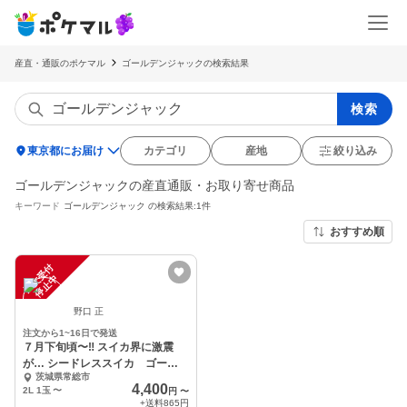
産直・通販のポケマル
ゴールデンジャックの検索結果
検索
location_on
東京都にお届け
カテゴリ
産地
絞り込み
ゴールデンジャックの産直通販・お取り寄せ商品
キーワード
ゴールデンジャック
の検索結果:1件
おすすめ順
注
文
受
付
停
止
中
野口 正
注文から1~16日で発送
７月下旬頃〜‼️ スイカ界に激震
が… シードレススイカ ゴール
茨城県常総市
デンジャック
4,400
2L 1玉
〜
円
〜
+送料
865円