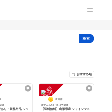
検索
おすすめ順
注
文
受
付
停
止
中
雅一
渡邉雅一
発送
注文から10~16日で発送
あり・規格外品 シャ
【送料無料】山形県産 シャインマス