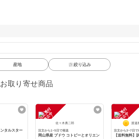
産地
絞り込み
・お取り寄せ商品
注
文
受
付
停
止
注
文
受
付
停
止
中
中
佐々木勇二郎
渡邉
エンタルスター
注文から1~5日で発送
注文から3~7日で
岡山県産 ブドウ コトピーとオリエン
【送料無料】訳