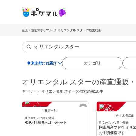
産直・通販のポケマル
オリエンタル スターの検索結果
location_on
カテゴリ
東京都にお届け
オリエンタル スターの産直通販
キーワード
オリエンタル スター
の検索結果:20件
注
文
受
付
停
止
注
文
受
付
停
止
中
中
小林憲一郎
佐々木勇二郎
注文から2~7日で発送
訳あり6種食べ比べセット
注文から1~7日で発送
岡山県産ブドウ オリ
お手頃価格です