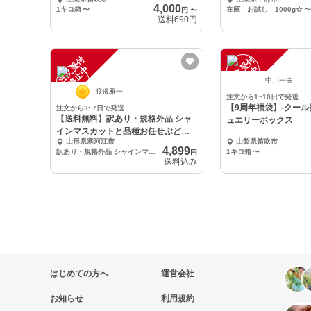
4,000
1キロ箱
〜
在庫 お試し 1000g☆
〜
円
〜
+送料
690円
注
文
受
付
停
止
注
文
受
付
停
止
中
中
中川一夫
渡邉雅一
注文から1~10日で発送
【9周年福袋】-クール
注文から3~7日で発送
【送料無料】訳あり・規格外品 シャ
ュエリーボックス
インマスカットと品種お任せぶどう
山形県寒河江市
山梨県笛吹市
のセット
4,899
訳あり・規格外品 シャインマスカットと品種お任せぶどうのセット 1kg以上
1キロ箱
〜
円
送料込み
はじめての方へ
運営会社
お知らせ
利用規約