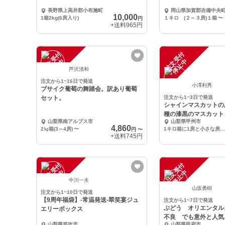
長野県上高井郡小布施町
岡山県加賀郡吉備中央
10,000
1箱2kg(6房入り)
１キロ (２～３房)１箱
〜
円
+送料
965円
注
文
受
付
停
止
注
文
受
付
停
止
中
中
芦沢清和
注文から1~16日で発送
小澤利秀
ブサイク葡萄の舞踏会。訳あり葡萄
セット。
注文から1~3日で発送
シャインマスカットの
種の漆黒のマスカット
山梨県南アルプス市
山梨県甲州市
賞味くださいませ
4,860
2㎏箱(3～4房)
〜
1キロ箱に1房と小さな房をお入れします。
円
〜
+送料
745円
注
文
受
付
停
止
注
文
受
付
停
止
中
中
中川一夫
山坂勇樹
注文から1~10日で発送
【9周年福袋】-常温発送-翠笑宴ジュ
注文から1~7日で発送
ぶどう オリエンタル
エリーボックス
不良 でも意外と人気
山梨県笛吹市
山梨県甲府市