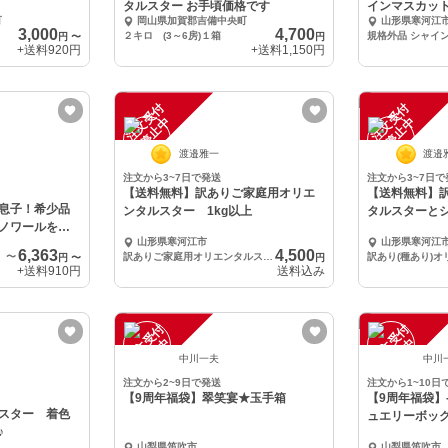
タルスター お手頃価格です
インマスカッ
町
岡山県加賀郡吉備中央町
山形県寒河江
詰合せセット
3,000
4,700
２キロ (3～6房)１箱
円
〜
円
+送料
920円
+送料
1,150円
注
文
受
付
停
止
注
文
受
付
停
止
中
中
渡邉雅一
渡邉
注文から3~7日で発送
注文から3~7日で
【送料無料】訳ありご家庭用オリエ
【送料無料】訳
息子！希少品
ンタルスター 1kg以上
タルスターと
ノワールをご
セット
山形県寒河江市
山形県寒河江
6,363
4,500
〜
訳ありご家庭用オリエンタルスター 1kg以上
円
〜
円
+送料
910円
送料込み
注
文
受
付
停
止
注
文
受
付
停
止
中
中
中川一夫
中川
注文から2~9日で発送
注文から1~10日
【9周年福袋】翠笑宴★玉手箱
【9周年福袋】
スター 着色
ュエリーボッ
♪
山梨県笛吹市
山梨県笛吹市