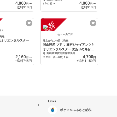
4,000
4,000
1キロ箱
〜
円
〜
円
〜
+送料
910円
+送料
910円
注
文
受
付
停
止
中
陽子
佐々木勇二郎
発送
玉オリエンタルスター
注文から1~5日で発送
岡山県産 ブドウ 瀬戸ジャイアンツと
オリエンタルスター 訳ありの為お手
岡山県加賀郡吉備中央町
頃価格です
2,160
4,700
２キロ (3～6房)１箱
円
〜
円
+送料
745円
+送料
1,150円
Links
ポケマルふるさと納税