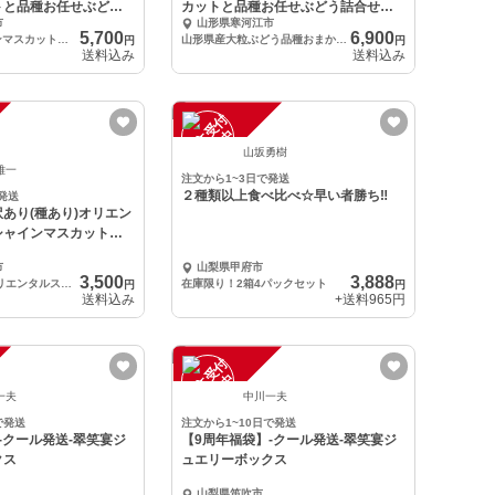
トと品種お任せぶどう
カットと品種お任せぶどう詰合せセ
市
山形県寒河江市
ット
5,700
6,900
規格外品 シャインマスカットと品種お任せぶどう詰合せ
山形県産大粒ぶどう品種おまかせ詰合せセット計2房（計1kg以上）
円
円
送料込み
送料込み
注
文
受
付
停
止
中
山坂勇樹
雅一
注文から1~3日で発送
２種類以上食べ比べ☆早い者勝ち‼️
発送
あり(種あり)オリエン
シャインマスカットの
市
山梨県甲府市
3,500
3,888
訳あり(種あり)オリエンタルスターとシャインマスカットのセット
在庫限り！2箱4パックセット
円
円
送料込み
+送料
965円
注
文
受
付
停
止
中
一夫
中川一夫
で発送
注文から1~10日で発送
-クール発送-翠笑宴ジ
【9周年福袋】-クール発送-翠笑宴ジ
クス
ュエリーボックス
山梨県笛吹市