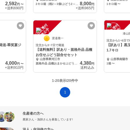
2,592
8,000
2キロ箱（桃2～3個/ぶどう2～3房）
1キロ箱
〜
円
〜
円
+送料
690円
+送料
965円
注
文
受
付
停
止
注
文
受
付
停
止
中
中
漆山
渡邉雅一
注文から1~6日で
発送-翠笑宴ジ
【訳あり】黒
注文から3~7日で発送
【送料無料】訳あり・規格外品 品種
1.7キロ
お任せぶどう詰合せセット
山形県寒河江市
山形県南陽市
4,000
4,380
規格外品 品種おまかせぶどう詰合せ（計1kg以上）
1箱
〜
円
〜
円
+送料
910円
送料込み
1-20表示/20件中
1
生産者の方へ
農家さん・漁師さんを募集しています!
法人・自治体の方へ