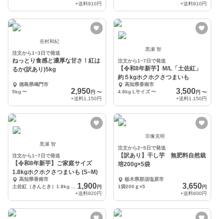
+送料
910円
+送料
910円
谷村和紀
黒瀬 智
注文から1~3日で発送
ねっとり食感と濃厚な甘さ！紅は
注文から1~7日で発送
【令和8年新芋】M/L「土佐紅」
るか(訳あり)5kg
約５kgホクホクさつまいも
徳島県鳴門市
高知県香南市
2,950
3,500
5kg
〜
4.8kg Lサイズ
〜
円
〜
円
〜
+送料
1,150円
+送料
1,150円
宗像克明
黒瀬 智
注文から2~5日で発送
【訳あり】干し芋 無肥料自然栽
注文から1~7日で発送
【令和8年新芋】ご家庭サイズ
培200g×5袋
1.8kgホクホクさつまいも (S~M)
高知県香南市
栃木県那須塩原市
1,900
3,650
土佐紅（きんとき）1.8kg （S〜Mサイズ）
1袋200ｇ×5
円
円
+送料
920円
+送料
600円