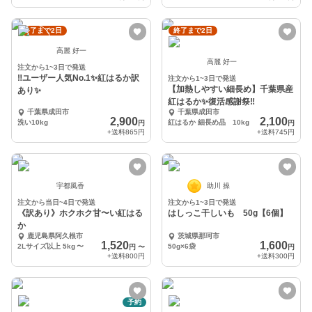
終了まで2日
終了まで2日
高麗 好一
高麗 好一
注文から1~3日で発送
‼️ユーザー人気No.1✨️紅はるか訳
注文から1~3日で発送
【加熱しやすい細長め】千葉県産
あり✨
紅はるか✨復活感謝祭‼️
千葉県成田市
千葉県成田市
2,900
2,100
洗い10kg
紅はるか 細長め品 10kg
円
円
+送料
865円
+送料
745円
宇都風香
助川 操
注文から当日~4日で発送
注文から1~3日で発送
《訳あり》ホクホク甘〜い紅はる
はしっこ干しいも 50g【6個】
か
鹿児島県阿久根市
茨城県那珂市
1,520
1,600
2Lサイズ以上 5kg
〜
50g×6袋
円
〜
円
+送料
800円
+送料
300円
予約