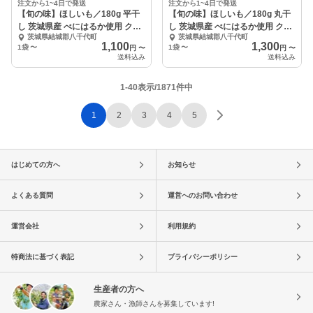
注文から1~4日で発送
注文から1~4日で発送
【旬の味】ほしいも／180g 平干
【旬の味】ほしいも／180g 丸干
し 茨城県産 べにはるか使用 クリ
し 茨城県産 べにはるか使用 クリ
茨城県結城郡八千代町
茨城県結城郡八千代町
ックポスト
ックポスト
1,100
1,300
1袋
〜
1袋
〜
円
〜
円
〜
送料込み
送料込み
1-40表示/1871件中
1
2
3
4
5
はじめての方へ
お知らせ
よくある質問
運営へのお問い合わせ
運営会社
利用規約
特商法に基づく表記
プライバシーポリシー
生産者の方へ
農家さん・漁師さんを募集しています!