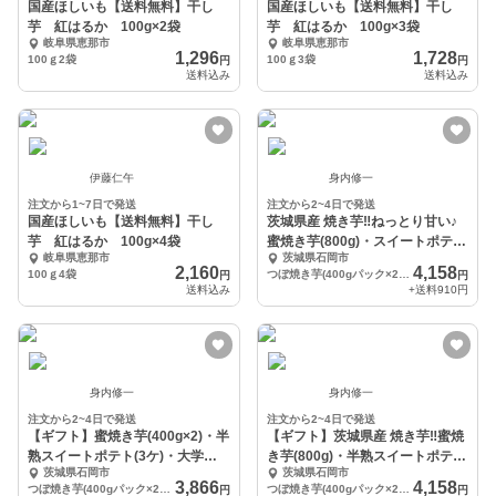
国産ほしいも【送料無料】干し
国産ほしいも【送料無料】干し
芋 紅はるか 100g×2袋
芋 紅はるか 100g×3袋
岐阜県恵那市
岐阜県恵那市
1,296
1,728
100ｇ2袋
100ｇ3袋
円
円
送料込み
送料込み
伊藤仁午
身内修一
注文から1~7日で発送
注文から2~4日で発送
国産ほしいも【送料無料】干し
茨城県産 焼き芋‼ねっとり甘い♪
芋 紅はるか 100g×4袋
蜜焼き芋(800g)・スイートポテト
岐阜県恵那市
茨城県石岡市
(6ケ)
2,160
4,158
100ｇ4袋
つぼ焼き芋(400gパック×2)・スイートポテト(6ケ)セット
円
円
送料込み
+送料
910円
身内修一
身内修一
注文から2~4日で発送
注文から2~4日で発送
【ギフト】蜜焼き芋(400g×2)・半
【ギフト】茨城県産 焼き芋‼蜜焼
熟スイートポテト(3ケ)・大学芋
き芋(800g)・半熟スイートポテト
茨城県石岡市
茨城県石岡市
セット
(6ケ)
3,866
4,158
つぼ焼き芋(400gパック×2)・スイートポテト(3ケ)・大学芋(200g)セット
つぼ焼き芋(400gパック×2)・スイートポテト(6ケ)セット
円
円