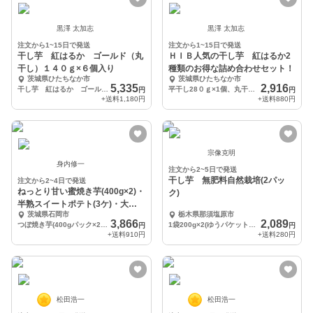
黒澤 太加志
黒澤 太加志
注文から1~15日で発送
注文から1~15日で発送
干し芋 紅はるか ゴールド（丸
ＨＩＢ人気の干し芋 紅はるか2
干し）１４０ｇ×６個入り
種類のお得な詰め合わせセット！
茨城県ひたちなか市
茨城県ひたちなか市
5,335
2,916
干し芋 紅はるか ゴールド（丸干し）１４０ｇ×６個入り
平干し28０ｇ×1個、丸干し７０ｇ×2個
円
円
+送料
1,180円
+送料
880円
宗像克明
身内修一
注文から2~5日で発送
干し芋 無肥料自然栽培(2パッ
注文から2~4日で発送
ねっとり甘い蜜焼き芋(400g×2)・
ク)
半熟スイートポテト(3ケ)・大学
茨城県石岡市
栃木県那須塩原市
芋セット
3,866
2,089
つぼ焼き芋(400gパック×2)・スイートポテト(3ケ)・大学芋(200g)セット
1袋200g×2(ゆうパケットでお届け)
円
円
+送料
910円
+送料
280円
松田浩一
松田浩一