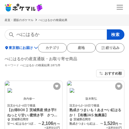
産直・通販のポケマル
べにはるかの検索結果
検索
location_on
東京都にお届け
カテゴリ
産地
絞り込み
べにはるかの産直通販・お取り寄せ商品
キーワード
べにはるか
の検索結果:1871件
おすすめ順
身内修一
阪本剛弘
注文から2~4日で発送
注文から2~10日で発送
【お得BOX 】茨城県産 焼き芋‼
熟成さつまいも！あま〜い紅はる
ねっとり甘い♪蜜焼き芋 さつま
か！【有機JAS 無農薬】
茨城県石岡市
茨城県石岡市
いも
2,106
1,520
甘〜い紅はるかつぼ焼き芋1kg
〜
熟成さつまいも紅はるか1.8kg【農薬不使用】
〜
円
〜
円
〜
+送料
910円
+送料
690円