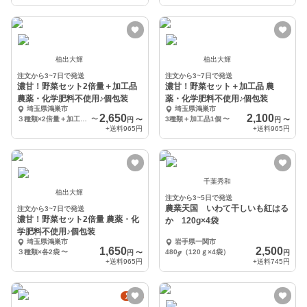
植出大輝
植出大輝
注文から3~7日で発送
注文から3~7日で発送
濃甘！野菜セット2倍量＋加工品
濃甘！野菜セット＋加工品 農
農薬・化学肥料不使用♪個包装
薬・化学肥料不使用♪個包装
埼玉県鴻巣市
埼玉県鴻巣市
2,650
2,100
３種類×2倍量＋加工品1個
〜
3種類＋加工品1個
〜
円
〜
円
〜
+送料
965円
+送料
965円
千葉秀和
植出大輝
注文から3~5日で発送
農業天国 いわて干しいも紅はる
注文から3~7日で発送
濃甘！野菜セット2倍量 農薬・化
か 120g×4袋
学肥料不使用♪個包装
埼玉県鴻巣市
岩手県一関市
1,650
2,500
３種類×各2袋
〜
480ℊ（120ｇ×4袋）
円
〜
円
+送料
965円
+送料
745円
定期