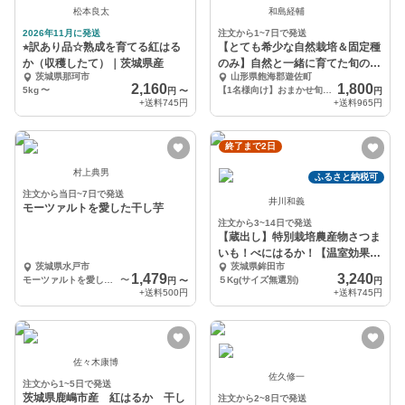
松本良太
和島経輔
2026年11月に発送
注文から1~7日で発送
⭐︎訳あり品☆熟成を育てる紅はる
【とても希少な自然栽培＆固定種
か（収穫したて）｜茨城県産
のみ】自然と一緒に育てた旬の野
茨城県那珂市
山形県飽海郡遊佐町
菜セット
2,160
1,800
5kg
〜
【1名様向け】おまかせ旬の野菜セット5種類
円
〜
円
+送料
745円
+送料
965円
終了まで2日
村上典男
ふるさと納税可
注文から当日~7日で発送
井川和義
モーツァルトを愛した干し芋
注文から3~14日で発送
【蔵出し】特別栽培農産物さつま
いも！べにはるか！【温室効果ガ
茨城県水戸市
茨城県鉾田市
ス削減～三ツ星～】
1,479
3,240
モーツァルトを愛した干し芋
〜
５Kg(サイズ無選別)
円
〜
円
+送料
500円
+送料
745円
佐々木康博
佐久修一
注文から1~5日で発送
茨城県鹿嶋市産 紅はるか 干し
注文から2~8日で発送