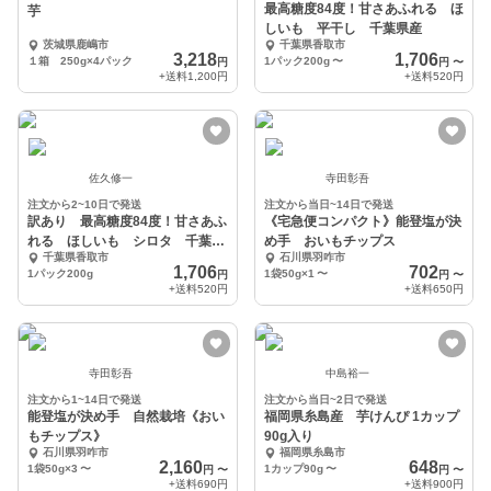
最高糖度84度！甘さあふれる ほ
芋
しいも 平干し 千葉県産
茨城県鹿嶋市
千葉県香取市
3,218
1,706
１箱 250g×4パック
1パック200g
〜
円
円
〜
+送料
1,200円
+送料
520円
佐久修一
寺田彰吾
注文から2~10日で発送
注文から当日~14日で発送
訳あり 最高糖度84度！甘さあふ
《宅急便コンパクト》能登塩が決
れる ほしいも シロタ 千葉県
め手 おいもチップス
千葉県香取市
石川県羽咋市
産
1,706
702
1パック200g
1袋50g×1
〜
円
円
〜
+送料
520円
+送料
650円
寺田彰吾
中島裕一
注文から1~14日で発送
注文から当日~2日で発送
能登塩が決め手 自然栽培《おい
福岡県糸島産 芋けんぴ 1カップ
もチップス》
90g入り
石川県羽咋市
福岡県糸島市
2,160
648
1袋50g×3
〜
1カップ90g
〜
円
〜
円
〜
+送料
690円
+送料
900円