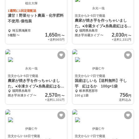
植出大輝
永光一哉
1週間に1回定期配送
濃甘！野菜セット農薬・化学肥料
注文から3~5日で発送
農家が焼き芋を作っちゃいまし
不使用♪個包装
た。●冷蔵タイプ●糸島産紅はるか
埼玉県鴻巣市
福岡県糸島市
(糖度No.1！)
1,650
2,030
5種類
〜
焼き芋冷蔵タイプ
〜
円
〜
円
〜
+送料
965円
+送料
1,331円
永光一哉
伊藤仁午
注文から3~5日で発送
注文から1~7日で発送
農家が焼き芋を作っちゃいまし
国産ほしいも【送料無料】干し
た。●冷凍タイプ●糸島産紅はるか
芋 紅はるか 100g×1袋
福岡県糸島市
岐阜県恵那市
(糖度No.1！)
2,570
756
焼き芋冷凍タイプ
〜
100ｇ1袋
円
〜
円
+送料
1,331円
送料込み
伊藤仁午
伊藤仁午
注文から1~10日で発送
注文から1~7日で発送