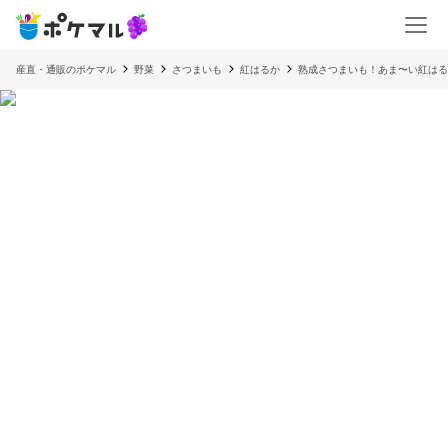
産直・通販のポケマル
野菜
さつまいも
紅はるか
熟成さつまいも！あま〜い紅はるか