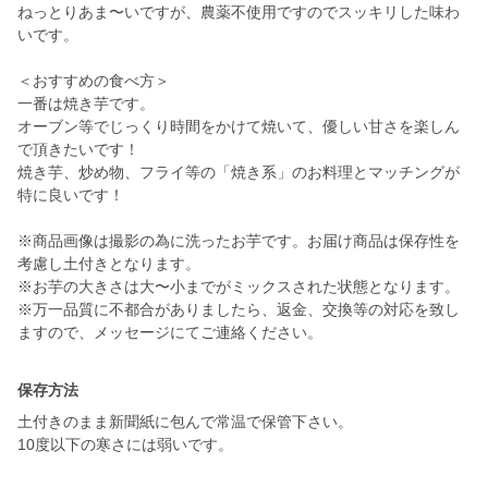
ねっとりあま〜いですが、農薬不使用ですのでスッキリした味わ
いです。
＜おすすめの食べ方＞
一番は焼き芋です。
オーブン等でじっくり時間をかけて焼いて、優しい甘さを楽しん
で頂きたいです！
焼き芋、炒め物、フライ等の「焼き系」のお料理とマッチングが
特に良いです！
※商品画像は撮影の為に洗ったお芋です。お届け商品は保存性を
考慮し土付きとなります。
※お芋の大きさは大〜小までがミックスされた状態となります。
※万一品質に不都合がありましたら、返金、交換等の対応を致し
ますので、メッセージにてご連絡ください。
保存方法
土付きのまま新聞紙に包んで常温で保管下さい。
10度以下の寒さには弱いです。