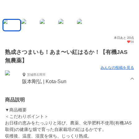
本日あと 20点
56
熟成さつまいも！あま〜い紅はるか！【有機JAS
無農薬】
みんなの投稿を見る
茨城県石岡市
阪本剛弘 | Kota-Sun
商品説明
▼商品概要
＜こだわりポイント＞
お日様の恵みをたっぷりと浴び、農薬、化学肥料不使用(有機JAS
取得)の健康な畑で育った自家栽培の紅はるかです。
収穫後、温度、湿度を保ち、じっくり熟成。