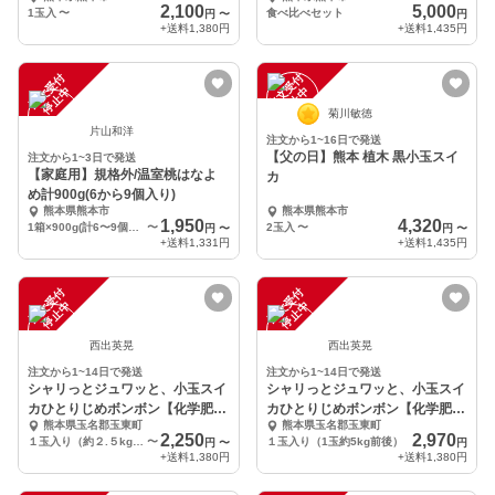
2,100
5,000
1玉入
〜
食べ比べセット
円
〜
円
+送料
1,380円
+送料
1,435円
注
文
受
付
停
止
注
文
受
付
停
止
中
中
菊川敏徳
片山和洋
注文から1~16日で発送
【父の日】熊本 植木 黒小玉スイ
注文から1~3日で発送
【家庭用】規格外/温室桃はなよ
カ
め計900g(6から9個入り)
熊本県熊本市
熊本県熊本市
1,950
4,320
1箱×900g(計6〜9個入り)
〜
2玉入
〜
円
〜
円
〜
+送料
1,331円
+送料
1,435円
注
文
受
付
停
止
注
文
受
付
停
止
中
中
西出英晃
西出英晃
注文から1~14日で発送
注文から1~14日で発送
シャリっとジュワッと、小玉スイ
シャリっとジュワッと、小玉スイ
カひとりじめボンボン【化学肥料
カひとりじめボンボン【化学肥料
熊本県玉名郡玉東町
熊本県玉名郡玉東町
不使用】
不使用】
2,250
2,970
１玉入り（約２.５kg~）
〜
１玉入り（1玉約5kg前後）
円
〜
円
+送料
1,380円
+送料
1,380円