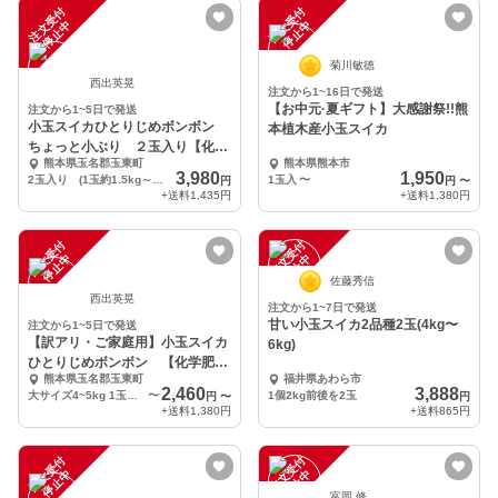
注
文
受
付
停
止
注
文
受
付
停
止
中
中
菊川敏徳
西出英晃
注文から1~16日で発送
【お中元·夏ギフト】大感謝祭!!熊
注文から1~5日で発送
小玉スイカひとりじめボンボン
本植木産小玉スイカ
ちょっと小ぶり ２玉入り【化学
熊本県玉名郡玉東町
熊本県熊本市
肥料不使用】
3,980
1,950
2玉入り (1玉約1.5kg～２㎏前後）
1玉入
〜
円
円
〜
+送料
1,435円
+送料
1,380円
注
文
受
付
停
止
注
文
受
付
停
止
中
中
佐藤秀信
西出英晃
注文から1~7日で発送
甘い小玉スイカ2品種2玉(4kg〜
注文から1~5日で発送
【訳アリ・ご家庭用】小玉スイカ
6kg)
ひとりじめボンボン 【化学肥料
熊本県玉名郡玉東町
福井県あわら市
不使用】
2,460
3,888
大サイズ4~5kg 1玉入り
〜
1個2kg前後を2玉
円
〜
円
+送料
1,380円
+送料
865円
注
文
受
付
停
止
注
文
受
付
停
止
中
中
富岡 修