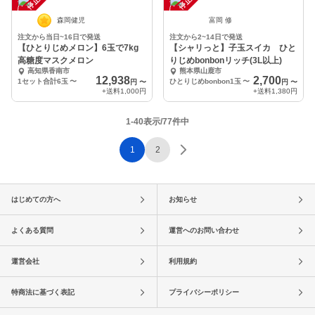
中
中
森岡健児
富岡 修
注文から当日~16日で発送
注文から2~14日で発送
【ひとりじめメロン】6玉で7kg
【シャリっと】子玉スイカ ひと
高糖度マスクメロン
りじめbonbonリッチ(3L以上)
高知県香南市
熊本県山鹿市
12,938
2,700
1セット合計6玉
〜
ひとりじめbonbon1玉
〜
円
〜
円
〜
+送料
1,000円
+送料
1,380円
1-40表示/77件中
1
2
はじめての方へ
お知らせ
よくある質問
運営へのお問い合わせ
運営会社
利用規約
特商法に基づく表記
プライバシーポリシー