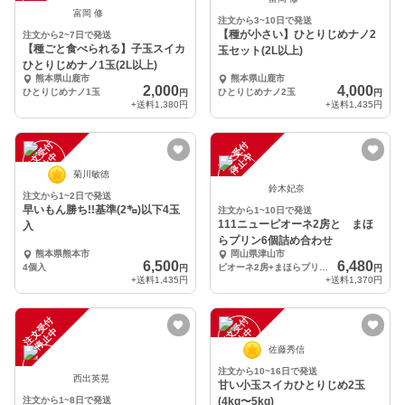
富岡 修
注文から3~10日で発送
【種が小さい】ひとりじめナノ2
注文から2~7日で発送
【種ごと食べられる】子玉スイカ
玉セット(2L以上)
ひとりじめナノ1玉(2L以上)
熊本県山鹿市
熊本県山鹿市
2,000
4,000
ひとりじめナノ1玉
ひとりじめナノ2玉
円
円
+送料
1,380円
+送料
1,435円
注
文
受
付
停
止
注
文
受
付
停
止
中
中
菊川敏徳
鈴木妃奈
注文から1~2日で発送
早いもん勝ち!!基準(2㌔)以下4玉
注文から1~10日で発送
111ニューピオーネ2房と まほ
入
らプリン6個詰め合わせ
熊本県熊本市
岡山県津山市
6,500
6,480
4個入
ピオーネ2房+まほらプリンJr6個
円
円
+送料
1,435円
+送料
1,370円
注
文
受
付
停
止
注
文
受
付
停
止
中
中
佐藤秀信
注文から10~16日で発送
西出英晃
甘い小玉スイカひとりじめ2玉
注文から1~8日で発送
(4kg〜5kg)