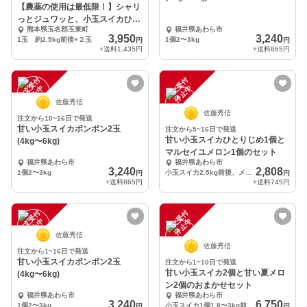
【農薬の使用は最低限！】シャリ
っとジュワッと、小玉スイカひと
熊本県玉名郡玉東町
福井県あわら市
りじめボンボン
3,950
3,240
1玉 約2.5kg前後×２玉
1個2〜3kg
円
円
+送料
1,435円
+送料
865円
注
文
受
付
停
止
注
文
受
付
停
止
中
中
佐藤秀信
佐藤秀信
注文から10~16日で発送
甘い小玉スイカボンボン2玉
注文から5~16日で発送
甘い小玉スイカひとりじめ1個と
(4kg〜6kg)
マルセイユメロン1個のセット
福井県あわら市
福井県あわら市
3,240
2,808
1個2〜3kg
小玉スイカ2.5kg前後、メロン1個1kg前後
円
円
+送料
865円
+送料
745円
注
文
受
付
停
止
注
文
受
付
停
止
中
中
佐藤秀信
佐藤秀信
注文から1~16日で発送
甘い小玉スイカボンボン2玉
注文から1~10日で発送
甘い小玉スイカ2個と甘い夏メロ
(4kg〜6kg)
ン2個のおまかせセット
福井県あわら市
福井県あわら市
3,240
6,750
1個2〜3kg
小玉スイカ1個1.8〜3kg前後、メロン1個1.3kg〜1.7kg前後
円
円