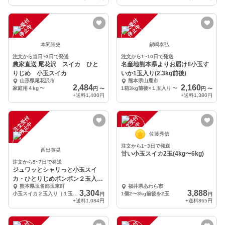
注
文
受
付
停
止
注
文
受
付
停
止
中
中
本間崇史
鍋嶋泰弘
注文から当日~3日で発送
注文から1~10日で発送
農家直送 尾花沢 スイカ ひと
名産地熊本県よりお届け‼︎小玉す
りじめ 小玉スイカ
いか1玉入り(2.3kg前後)
山形県尾花沢市
熊本県山鹿市
2,484
2,160
家庭用４kg
〜
1箱3kg前後×１玉入り
〜
円
〜
円
〜
+送料
1,400円
+送料
1,380円
注
文
受
付
停
止
注
文
受
付
停
止
中
中
佐藤秀信
注文から1~3日で発送
西出英晃
甘い小玉スイカ2玉(4kg〜6kg)
注文から5~7日で発送
ジュワッとシャリっと小玉スイ
カ・ひとりじめボンボン２玉入り
熊本県玉名郡玉東町
福井県あわら市
【訳ありでお得！】
3,304
3,888
小玉スイカ２玉入り（１玉２〜３kg）
1個2〜3kg前後を2玉
円
円
+送料
1,084円
+送料
865円