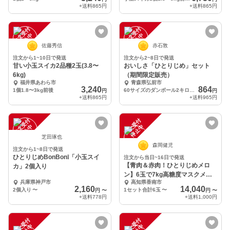
+送料
865円
+送料
865円
注
文
受
付
停
止
注
文
受
付
停
止
中
中
佐藤秀信
赤石敦
注文から1~10日で発送
注文から2~8日で発送
甘い小玉スイカ2品種2玉(3.8〜
おいしさ「ひとりじめ」セット
6kg)
（期間限定販売）
福井県あわら市
青森県弘前市
3,240
864
1個1.8〜3kg前後
60サイズのダンボール2キロまで入ります
円
円
+送料
865円
+送料
965円
注
文
受
付
停
止
注
文
受
付
停
止
中
中
芝田琢也
森岡健児
注文から1~8日で発送
ひとりじめBonBon❕「小玉スイ
注文から当日~16日で発送
【青肉＆赤肉！ひとりじめメロ
カ」2個入り
ン】6玉で7kg高糖度マスクメロ
兵庫県神戸市
高知県香南市
ン
2,160
14,040
2個入り
〜
1セット合計6玉
〜
円
〜
円
〜
+送料
778円
+送料
1,000円
注
文
受
付
停
止
注
文
受
付
停
止