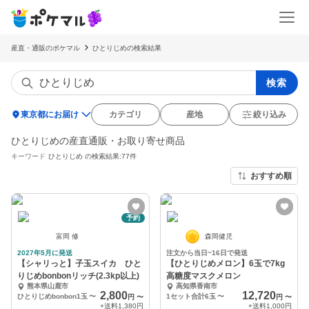
産直・通販のポケマル
ひとりじめの検索結果
検索
location_on
東京都にお届け
カテゴリ
産地
絞り込み
ひとりじめの産直通販・お取り寄せ商品
キーワード
ひとりじめ
の検索結果:77件
おすすめ順
予約
富岡 修
森岡健児
2027年5月に発送
注文から当日~16日で発送
【シャリっと】子玉スイカ ひと
【ひとりじめメロン】6玉で7kg
りじめbonbonリッチ(2.3kp以上)
高糖度マスクメロン
熊本県山鹿市
高知県香南市
2,800
12,720
ひとりじめbonbon1玉
〜
1セット合計6玉
〜
円
〜
円
〜
+送料
1,380円
+送料
1,000円