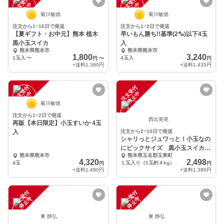
注
文
受
付
停
止
注
文
受
付
停
止
中
中
菊川敏徳
菊川敏徳
注文から1~16日で発送
注文から1~2日で発送
【夏ギフト・お中元】熊本 植木
早いもん勝ち!!基準(2㌔)以下4玉
黒小玉スイカ
入
熊本県熊本市
熊本県熊本市
1,800
3,240
1玉入
〜
4玉入
円
〜
円
+送料
1,380円
+送料
1,435円
注
文
受
付
停
止
注
文
受
付
停
止
中
中
菊川敏徳
注文から1~2日で発送
西出英晃
再販【本日限定】小玉すいか 4玉
入
注文から2~10日で発送
シャリっとジュワっと！小玉なの
にビックサイズ 黒小玉スイカ
熊本県熊本市
熊本県玉名郡玉東町
ひとりじめボンボン
4,320
2,498
4玉
１玉入り（1玉約４kg）
円
円
+送料
1,490円
+送料
1,380円
注
文
受
付
停
止
注
文
受
付
停
止
中
中
東 静弘
東 静弘