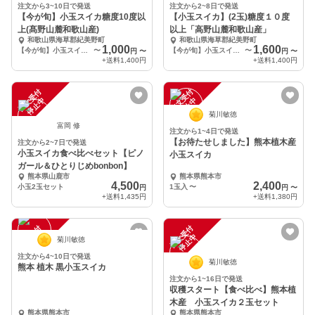
注文から3~10日で発送
注文から2~8日で発送
【今が旬】小玉スイカ糖度10度以
【小玉スイカ】(2玉)糖度１０度
上(髙野山麓和歌山産)
以上「高野山麓和歌山産」
和歌山県海草郡紀美野町
和歌山県海草郡紀美野町
1,000
1,600
【今が旬】小玉スイカ1玉髙野山麓和歌山（本州料金/離島別途）
〜
【今が旬】小玉スイカ「2玉」（本州料金/離島は別途）
〜
円
〜
円
〜
+送料
1,400円
+送料
1,400円
注
文
受
付
停
止
注
文
受
付
停
止
中
中
菊川敏徳
富岡 修
注文から1~4日で発送
【お待たせしました】熊本植木産
注文から2~7日で発送
小玉スイカ食べ比べセット【ピノ
小玉スイカ
ガール＆ひとりじめbonbon】
熊本県山鹿市
熊本県熊本市
4,500
2,400
小玉2玉セット
1玉入
〜
円
円
〜
+送料
1,435円
+送料
1,380円
注
文
受
付
停
止
注
文
受
付
停
止
中
中
菊川敏徳
注文から4~10日で発送
菊川敏徳
熊本 植木 黒小玉スイカ
注文から1~16日で発送
収穫スタート【食べ比べ】熊本植
木産 小玉スイカ２玉セット
熊本県熊本市
熊本県熊本市