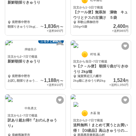
松本陽右
新鮮朝採りきゅうり
注文から1~3日で発送
【クール便】無添加 漬物 キュ
ウリとナスの古漬け ５袋
長野県中野市
和歌山県御坊市
1,836
2,400
朝採りきゅうり3kg(24〜27本)
〜
150g×5袋
円
〜
円
+送料
965円
+送料
965円
ふるさと納税可
押鐘良介
村地 薫
注文から2~7日で発送
新鮮朝採りきゅうり
注文から当日~7日で発送
✨【ク－ル便】 朝採り曲がりきゆ
うり 2kg/箱
長野県中野市
滋賀県近江八幡市
1,188
1,524
お試し朝採りきゅうり1.5kg(11〜13本)
〜
2kg箱にきゆうり約2kg
円
〜
円
+送料
910円
+送料
1,050円
中島勇太
木暮 隆
注文から1~7日で発送
訳あり超お得‼️『おのんきゅう
注文から2~7日で発送
送料無料！まとめて買うとお買い
り』
得！【GI産品】高山きゅうりのた
長崎県諫早市
群馬県吾妻郡高山村