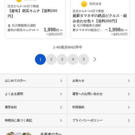
西田栄喜
注文から4~16日で発送
【超旬】胡瓜キムチ【送料200
注文から4~14日で発送
超新タマネギの絶品ピクルス・組
円】
み合わせ色々【送料200円】
石川県能美大成町
石川県能美大成町
1,998
1,998
超旬の胡瓜キムチ×4
〜
新タマネギの絶品ピクルス130ｇ×4袋
〜
円
〜
円
〜
+送料
200円
+送料
200円
1-40表示/642件中
1
2
3
4
5
はじめての方へ
お知らせ
よくある質問
運営へのお問い合わせ
運営会社
利用規約
特商法に基づく表記
プライバシーポリシー
生産者の方へ