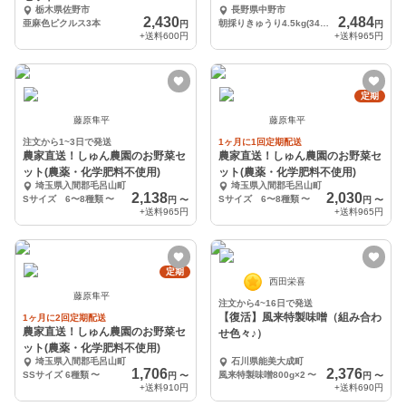
栃木県佐野市
長野県中野市
2,430
2,484
亜麻色ピクルス3本
朝採りきゅうり4.5kg(34〜38本)
円
円
+送料
600円
+送料
965円
定期
藤原隼平
藤原隼平
注文から1~3日で発送
1ヶ月に1回定期配送
農家直送！しゅん農園のお野菜セ
農家直送！しゅん農園のお野菜セ
ット(農薬・化学肥料不使用)
ット(農薬・化学肥料不使用)
埼玉県入間郡毛呂山町
埼玉県入間郡毛呂山町
2,138
2,030
Sサイズ 6〜8種類
〜
Sサイズ 6〜8種類
〜
円
〜
円
〜
+送料
965円
+送料
965円
定期
西田栄喜
藤原隼平
注文から4~16日で発送
【復活】風来特製味噌（組み合わ
1ヶ月に2回定期配送
農家直送！しゅん農園のお野菜セ
せ色々♪）
ット(農薬・化学肥料不使用)
埼玉県入間郡毛呂山町
石川県能美大成町
1,706
2,376
SSサイズ 6種類
〜
風来特製味噌800g×2
〜
円
〜
円
〜
+送料
910円
+送料
690円