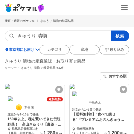
産直・通販のポケマル
きゅうり 漬物の検索結果
検索
location_on
東京都にお届け
カテゴリ
産地
絞り込み
きゅうり 漬物の産直通販・お取り寄せ商品
キーワード
きゅうり 漬物
の検索結果:642件
おすすめ順
送料無料
中島勇太
木暮 隆
注文から1~5日で発送
【送料無料‼️】"食べて痩せ
注文から4~10日で発送
150年以上、種を繋いできた伝統
る"『プレミアムおのんきゅう
野菜！ 高山きゅうり【農薬・化
り』✨
群馬県吾妻郡高山村
長崎県諫早市
学肥料不使用】
1,280
1,200
【農薬・化学肥料不使用】高山きゅうり2kg(約5本)箱入り
〜
1kg 【リピート購入限定！100円引き】
〜
円
〜
円
〜