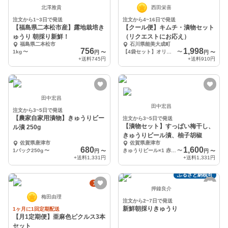
北澤雅貴
西田栄喜
注文から1~3日で発送
注文から4~16日で発送
【福島県二本松市産】露地栽培き
【クール便】キムチ・漬物セット
ゅうり 朝採り新鮮！
（リクエストにお応え）
福島県二本松市
石川県能美大成町
756
1,998
1kg
〜
【4袋セット】オリジナルチョイス（備考欄にお好きな漬物を4袋お書き添えください）
〜
円
〜
円
〜
+送料
745円
+送料
910円
田中宏昌
田中宏昌
注文から3~5日で発送
【農家自家用漬物】きゅうりビー
注文から3~5日で発送
【漬物セット】すっぱい梅干し、
ル漬 250g
きゅうりビール漬、柚子胡椒
佐賀県唐津市
佐賀県唐津市
680
1,600
1パック250g
〜
きゅうりビール×1 赤柚子×1 青柚子×1
〜
円
〜
円
〜
+送料
1,331円
+送料
1,331円
ふるさと納税可
定期
押鐘良介
梅田由理
注文から2~7日で発送
新鮮朝採りきゅうり
1ヶ月に1回定期配送
【月1定期便】亜麻色ピクルス3本
セット