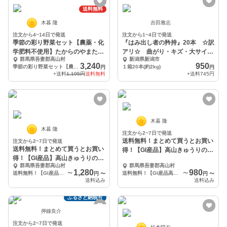
送料無料
木暮 隆
吉田雅志
注文から4~14日で発送
注文から1~4日で発送
季節の彩り野菜セット【農薬・化
『はみ出し者の矜持』20本 ☆訳
学肥料不使用】たからのやまたか
アリ☆ 曲がり・キズ・大サイズ
群馬県吾妻郡高山村
新潟県新潟市
やま
きゅうり
3,240
950
季節の彩り野菜セット【農薬・化学肥料不使用】7~8品目
１箱20本(約2kg)
円
円
+送料
1,195円
送料無料
+送料
745円
木暮 隆
木暮 隆
注文から2~7日で発送
送料無料！まとめて買うとお買い
注文から2~7日で発送
送料無料！まとめて買うとお買い
得！【GI産品】高山きゅうりの鉄
得！【GI産品】高山きゅうりの漬
砲漬け
群馬県吾妻郡高山村
群馬県吾妻郡高山村
物セット販売
1,280
980
送料無料！【GI産品高山きゅうりを使用】高山きゅうりの漬物2種セット(たまり漬け・味噌漬け)
〜
送料無料！【GI産品高山きゅうりを使用】高山きゅうりの鉄砲漬け
〜
円
〜
円
〜
送料込み
送料込み
ふるさと納税可
押鐘良介
注文から2~7日で発送