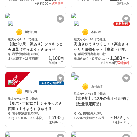
+送料
690円
送料無料
送料込み
送料無料
川村孔明
木暮 隆
注文から2~7日で発送
注文から4~10日で発送
【曲がり果・訳あり】シャキっと
高山きゅうりづくし！！高山きゅ
★四葉（すうよう）きゅうり
うりと漬物セット【農薬・化学肥
岩手県紫波郡矢巾町
群馬県吾妻郡高山村
料不使用】
1,100
1,380
２kg(15本～18本前後）
高山きゅうり(3本)と漬物1種セット(たまり漬け)【農薬・化学肥料不使用】
〜
円
円
〜
+送料
998円
+送料
690円
送料無料
一
在
庫
切
時
れ
ふるさと納税可
西田栄喜
川村孔明
注文から4~14日で発送
【世界初】バジルの実オイル浸け
注文から2~7日で発送
【夏バテ予防に❣】シャキっと★
（数量限定商品）
四葉（すうよう）きゅうり
岩手県紫波郡矢巾町
石川県能美大成町
1,200
972
２kg（１５本～２０本位）
バジルの実のオイル浸け35g×2
〜
円
円
〜
+送料
998円
+送料
200円