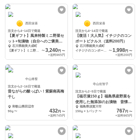
西田栄喜
西田栄喜
注文から4~14日で発送
注文から4~14日で発送
【夏ギフト】風来特製ミニ野菜セ
【復活！大人気】イチジクのコン
ット+旬漬物（自分へのご褒美に
ポートピクルス（送料200円）
石川県能美大成町
石川県能美大成町
も）
3,240
1,998
【夏ギフト】ミニ野菜+オリジナルチョイス漬物2袋（お好きな漬物を2袋チョイスして備考欄へ）
〜
イチジクのコンポートピクルス×2 りんごとビーツのピクルス×2
〜
円
〜
円
〜
+送料
965円
+送料
200円
中山将誓
寺山佐智子
注文から2~16日で発送
昔ながらの酸っぱい！紫蘇南高梅
注文から2~5日で発送
【福尽漬150ｇ】福島県産野菜を
干し
使用した無添加のお漬物 昔懐か
和歌山県田辺市
福島県須賀川市
しの味
432
767
90g
〜
150g × 1パック
〜
円
〜
円
〜
+送料
745円
+送料
965円