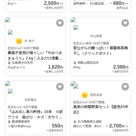
まり漬け
2,500
680
5kg
〜
送料無料！【GI産品高山きゅうりを使用】高山きゅうりのたまり漬け1P
〜
円
〜
円
〜
+送料
1,600円
送料込み
中山将誓
向 裕介
注文から当日~16日で発送
昔ながらの酸っぱい！紫蘇南高梅
注文から2~10日で発送
農薬不使用の瑞々しい『やみつき
干し（クリックポスト）
きゅうり』2 kg！入るだけ増量
広島県廿日市市
和歌山県田辺市
【夏1番人気】
1,620
2,580
2kgきゅうり
800g
円
円
+送料
1,140円
+送料
300円
西田栄喜
吉田雅志
注文から3~10日で発送
風来の特製野菜セット【販売25年
注文から1~4日で発送
『はみ出し者の矜持』10本 ☆訳
目】
アリ☆ 曲がり・キズ・大サイズ
新潟県新潟市
石川県能美大成町
きゅうり
550
2,700
１箱10本(約1kg)
採れたて野菜 約10～12種
〜
円
円
〜
+送料
690円
+送料
965円