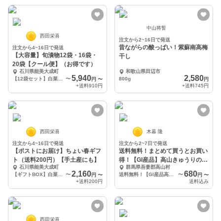
中山将誓
西田栄喜
注文から2~16日で発送
昔ながらの酸っぱい！紫蘇南高梅
注文から4~16日で発送
【大容量】旬漬物12袋・16袋・
干し
20袋【クール便】（お得です）
石川県能美大成町
和歌山県田辺市
5,940
2,580
【12袋セット】白菜キムチ×4 大根キムチ×4 百万石かぶキムチ×4
〜
800g
円
〜
円
+送料
910円
+送料
745円
西田栄喜
木暮 隆
注文から4~16日で発送
注文から2~7日で発送
【ポストにお届け】ちょい春ギフ
送料無料！まとめて買うとお買い
ト（送料200円）【手土産にも】
得！【GI産品】高山きゅうりの味
石川県能美大成町
群馬県吾妻郡高山村
噌漬け
2,160
680
【ギフトBOX】白菜キムチ 大根キムチ 大根こうじ漬け ゆず大根
〜
送料無料！【GI産品高山きゅうりを使用】高山きゅうりの味噌漬け1P
〜
円
〜
円
〜
+送料
200円
送料込み
西田栄喜