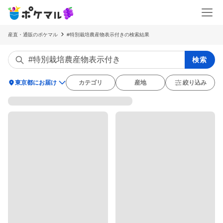
産直・通販のポケマル
#特別栽培農産物表示付きの検索結果
検索
location_on
東京都にお届け
カテゴリ
産地
絞り込み