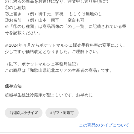
のし対応の商品をお選びになり、注文申し送り事項にて
①のし種類
②上書き （例）御中元、御祝 もしくは無地のし
③お名前 （例）山本 康平 空白も可
※「①のし種類」は商品画像の「のし一覧」に記載されている番
号を記載ください。
※2024年４月からポケットマルシェ販売手数料率の変更により、
少しですが価格改定となりました。ご理解下さい。
（以下、ポケットマルシェ事務局注記）
この商品は「和歌山県紀北エリアの生産者の商品」です。
保存方法
超極早生桃は冷蔵庫が望ましいです。お早めに
#お試し/小サイズ
#ギフト対応可
この商品のタイプについて