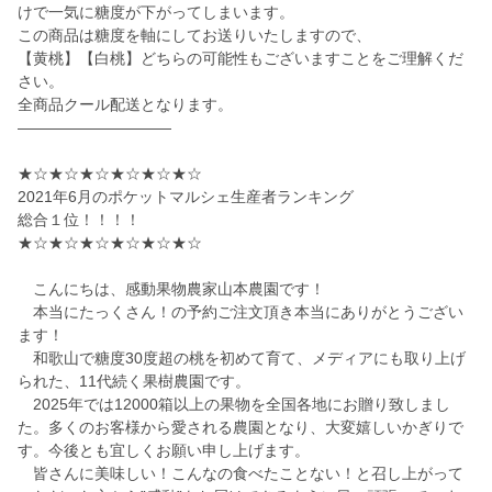
けで一気に糖度が下がってしまいます。
この商品は糖度を軸にしてお送りいたしますので、
【黄桃】【白桃】どちらの可能性もございますことをご理解くだ
さい。
全商品クール配送となります。
——————————
★☆★☆★☆★☆★☆★☆
2021年6月のポケットマルシェ生産者ランキング
総合１位！！！！
★☆★☆★☆★☆★☆★☆
こんにちは、感動果物農家山本農園です！
本当にたっくさん！の予約ご注文頂き本当にありがとうござい
ます！
和歌山で糖度30度超の桃を初めて育て、メディアにも取り上げ
られた、11代続く果樹農園です。
2025年では12000箱以上の果物を全国各地にお贈り致しまし
た。多くのお客様から愛される農園となり、大変嬉しいかぎりで
す。今後とも宜しくお願い申し上げます。
皆さんに美味しい！こんなの食べたことない！と召し上がって