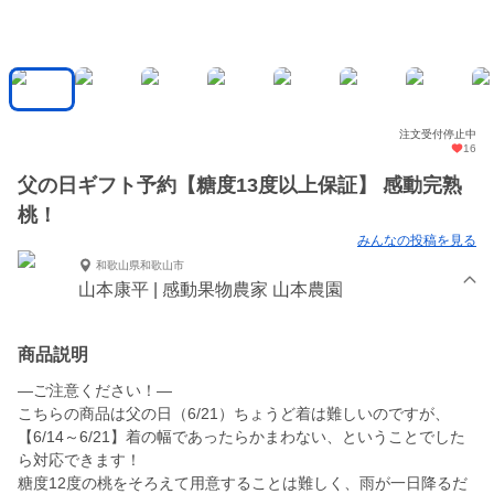
注文受付停止中
16
父の日ギフト予約【糖度13度以上保証】 感動完熟
桃！
みんなの投稿を見る
和歌山県和歌山市
山本康平 | 感動果物農家 山本農園
商品説明
—ご注意ください！—
こちらの商品は父の日（6/21）ちょうど着は難しいのですが、
【6/14～6/21】着の幅であったらかまわない、ということでした
ら対応できます！
糖度12度の桃をそろえて用意することは難しく、雨が一日降るだ