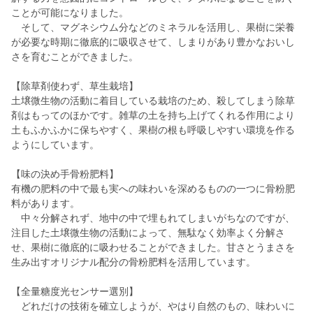
ことが可能になりました。
そして、マグネシウム分などのミネラルを活用し、果樹に栄養
が必要な時期に徹底的に吸収させて、しまりがあり豊かなおいし
さを育むことができました。
【除草剤使わず、草生栽培】
土壌微生物の活動に着目している栽培のため、殺してしまう除草
剤はもってのほかです。雑草の土を持ち上げてくれる作用により
土もふかふかに保ちやすく、果樹の根も呼吸しやすい環境を作る
ようにしています。
【味の決め手骨粉肥料】
有機の肥料の中で最も実への味わいを深めるものの一つに骨粉肥
料があります。
中々分解されず、地中の中で埋もれてしまいがちなのですが、
注目した土壌微生物の活動によって、無駄なく効率よく分解さ
せ、果樹に徹底的に吸わせることができました。甘さとうまさを
生み出すオリジナル配分の骨粉肥料を活用しています。
【全量糖度光センサー選別】
どれだけの技術を確立しようが、やはり自然のもの、味わいに