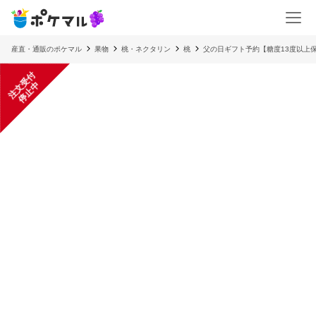
産直・通販のポケマル
果物
桃・ネクタリン
桃
父の日ギフト予約【糖度13度以上
注
文
受
付
停
止
中