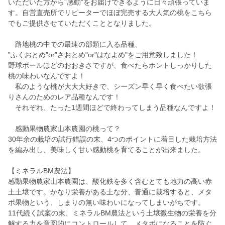
いただいた方から”感動”をお届けできるように日々頑張っていま
す。自営直売所でリピーターでほぼ完売する大人気の桃をこちら
でもご提供させていただくこととなりました。
路地桃の中での最速の部類に入る品種、
”ふくおとめ”or"さおとめ"or"はなよめ"をご用意致しました！
野球ボールほどのおおきさですが、食べたらホントしっかりした
桃の味わいなんですよ！
私のような桃が大大大好きで、シーズン早く早く食べたい欲張
りさんのためのレア品種なんです！
それぞれ、たった1週間ほどで終わってしまう品種なんですよ！
感動果物農家山本農園の桃って？
30年余の栽培の試行錯誤の末、4つのポイントに着目した栽培方法
を編み出し、美味しく甘い感動桃を育てることが出来ました。
【ミネラルBM農法】
感動果物農家山本農園は、酸化鉄を多く含むとても地力の高い赤
土土壌です。かなり栄養がある土な分、普通に栽培すると、メタ
ボ果物という、しまりの無い味わいになってしまいがちです。
11代続く試案の末、ミネラルBM農法という土壌微生物の栄養を分
解する力を意図的にコントロールして、メタボになることを防ぐ