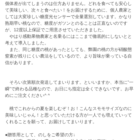
個体差が出てしまうのは仕方ありません。どれを食べても安心し
て美味しい、次々と食べたい！をお届けするために、個人農家と
しては大変珍しい糖度光センサーで全量選別しています。かなり
熟期早い桃なので、糖度がガツンとのることは正直ないのです
が、12度以上保証でご用意させていただきました。
やはり感動果物農家と名乗るにはここまで徹底的にしないとと
考えて導入しました。
また、同じ糖度の桃があったとしても、弊園の桃の方が硝酸態
窒素が残りにくい農法をしているので、より旨味が乗っている自
信があります。
そろい次第順次発送してまいります。といいますか、本当に”一
瞬”で終わる品種なので、お日にち指定は全くできないです。お早
めにご注文ください^ ^
桃でこれからの夏を楽しむぞ！お！こんなスモモサイズなのに
美味しいじゃん！と思っていただける方が一人でも増えていって
くれることを願って、お届けしてまいります。
●贈答用として、のしをご希望の方↓