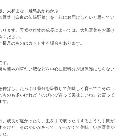
根、大和まな、飛鳥あかねかぶ
和野菜（奈良の伝統野菜）を一緒にお届けしたいと思ってい
わります。天候や作物の成長によっては、大和野菜をお届け
承ください。
ど長尺のものはカットする場合もあります。
です。
落ち葉や刈草たい肥などを中心に肥料分が過保護にならない
を伸ばし、たっぷり養分を吸収して美味しく育ってこその
のものも多いけれど「のびのび育って美味しいね」と言って
ます。
は、成長が遅かったり、虫を手で取ったりするような手間が
するけど、そのかいがあって、でっかくて美味しいお野菜が
した。