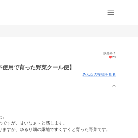
販売終了
23
不使用で育った野菜クール便】
みんなの投稿を見る
た。
のですが、甘いなぁ～と感じます。
りますが、ゆるり畑の露地ですくすくと育った野菜です。