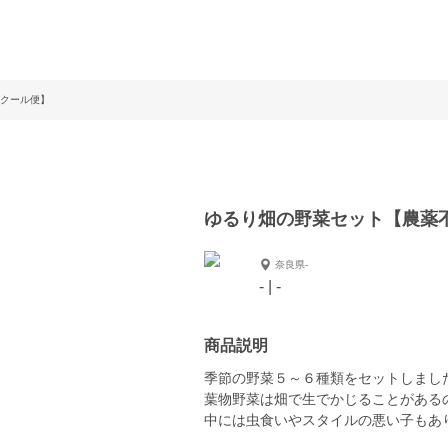
クール便】
ゆるり畑の野菜セット【農薬
奈良県-
- | -
商品説明
季節の野菜５～６種類をセットしまし
葉物野菜は畑で生でかじることがある
中には虫食いやスタイルの悪い子もあ