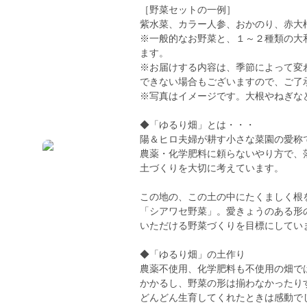
［野菜セットの一例］
紫水菜、カラー人参、おかのり、赤大
※一般的なお野菜と、１～２種類の大
ます。
※お届けする内容は、季節によって変
できない場合もございますので、ご了
※写真はイメージです。大根やねぎな
◆「ゆるり畑」とは・・・
陽＆ヒロ夫婦が耕す小さな菜園の愛称
農薬・化学肥料に頼らないやり方で、
土づくりを大切に考えています。
この地の、この土の中にたくましく根
「シアワセ野菜」。愛きょうのある形
いただける野菜づくりを目標にしてい
◆「ゆるり畑」の土作り
農薬不使用、化学肥料も不使用の畑で
かかるし、野菜の形は揃わなかったり
どんどん生育してくれたときは感動で