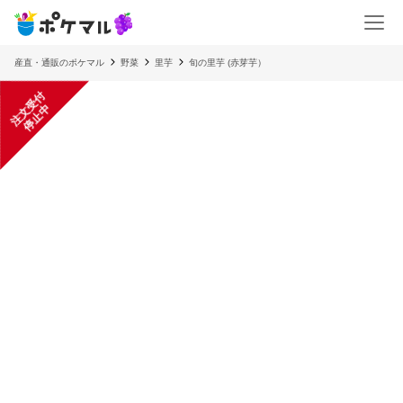
産直・通販のポケマル
野菜
里芋
旬の里芋 (赤芽芋）
注
文
受
付
停
止
中