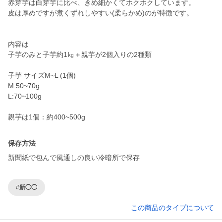
赤芽芋は白芽芋に比べ、きめ細かくてホクホクしています。
皮は厚めですが煮くずれしやすい(柔らかめ)のが特徴です。
内容は
子芋のみと子芋約1㎏＋親芋が2個入りの2種類
子芋 サイズM~L (1個)
M:50~70g
L:70~100g
親芋は1個：約400~500g
保存方法
新聞紙で包んで風通しの良い冷暗所で保存
#新◯◯
この商品のタイプについて