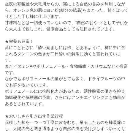
昼夜の寒暖差や天竜川からの川霧による自然の営みを利用しなが
ら、オレンジ色の肌に白い粉(糖分の結晶)をまとった、甘くぽって
りとした干し柿に仕上げます。
甘味料などは一切使っていないので、”自然のおやつ“として子供か
ら大人まで親しまれ、健康食品としても注目されています。
★栄養も豊富！
昔にことわざに「酔い覚ましには柿」とあるように、柿に中に含
まれるタンニンの働きが二日酔いの解消に効くと言われていま
す。
またビタミンAやポリフェノール・食物繊維・カリウムなどが豊富
です。
なかでもポリフェノールの量がとても多く、ドライフルーツの中
でも群を抜いています。
ポリフェノールには抗酸化力があるため、活性酸素の働きを抑え
動脈硬化や脳梗塞の予防、さらにはアンチエイジングにも効果が
あるとされています。
★おいしさを引き出す作業行程
収穫した柿を一つ一つ丁寧に皮をむき、吊るしたものを柿暖簾に
し、太陽の光と透き通るような自然の風を受け少しずつゆっくり