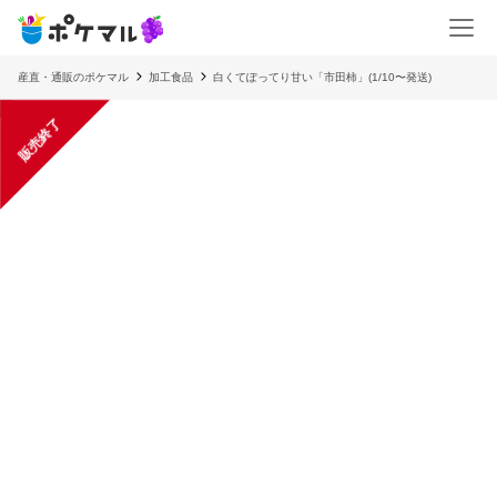
産直・通販のポケマル
加工食品
白くてぽってり甘い「市田柿」(1/10〜発送)
販売終了