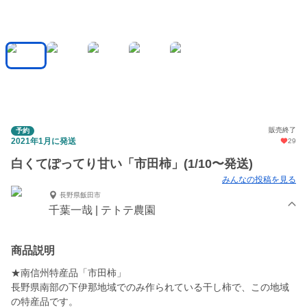
販売終了
予約
2021年1月に発送
29
白くてぽってり甘い「市田柿」(1/10〜発送)
みんなの投稿を見る
長野県飯田市
千葉一哉 | テトテ農園
商品説明
★南信州特産品「市田柿」
長野県南部の下伊那地域でのみ作られている干し柿で、この地域
の特産品です。