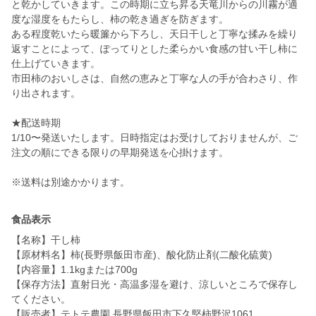
と乾かしていきます。この時期に立ち昇る天竜川からの川霧が適
度な湿度をもたらし、柿の乾き過ぎを防ぎます。
ある程度乾いたら暖簾から下ろし、天日干しと丁寧な揉みを繰り
返すことによって、ぽってりとした柔らかい食感の甘い干し柿に
仕上げていきます。
市田柿のおいしさは、自然の恵みと丁寧な人の手が合わさり、作
り出されます。
★配送時期
1/10〜発送いたします。日時指定はお受けしておりませんが、ご
注文の順にできる限りの早期発送を心掛けます。
食品表示
【名称】干し柿
【原材料名】柿(長野県飯田市産)、酸化防止剤(二酸化硫黄)
【内容量】1.1kgまたは700g
【保存方法】直射日光・高温多湿を避け、涼しいところで保存し
てください。
【販売者】テトテ農園 長野県飯田市下久堅柿野沢1061