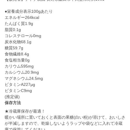
●栄養成分表示100gあたり
エネルギー264kcal
たんぱく質1.9g
脂質0.1g
コレステロール0mg
炭水化物68.1g
糖質59.7g
食物繊維8.4g
食塩相当量0g
カリウム595mg
カルシウム20.9mg
マグネシウム24.5mg
ビタミンA227μg
ビタミンC9mg
保存方法
★冷蔵庫保存が最適！
暖かい場所に置いておくと表面の果糖(白い粉)が溶けて、おいしさ
が半減しますので、乾燥しないようラップや袋などに入れて冷蔵
庫で保管してください。