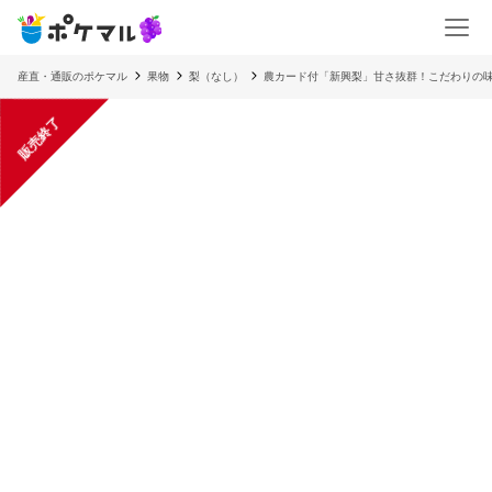
産直・通販のポケマル
果物
梨（なし）
農カード付「新興梨」甘さ抜群！こだわりの味
販売終了