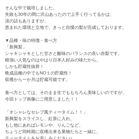
そんな中で栽培しました。
失敗も30年の間に沢山あったので上手く行ってるかは、
涙の話もありますが、
恵まれた環境と立地で、きっと自慢の梨が完成しております。
▼品種・味の特徴・食べ方
「新興梨」
シャキシャキとした甘さと酸味のバランスの良い赤梨です。
根強い人気なのはやはり日本人好みの味だから。
しかも貯蔵性抜群！
晩成品種の中でもNO１の貯蔵性！
収穫から一か月は貯蔵可能です。
食べ方としては、そのまま生でももちろん美味しいのですが、
今回トップ画像にご用意しました！！
「オシャレなセレブ風ティータイム！！」
新興梨をスライスし、紅茶に入れ、
もし他にあればレモンや、りんごなど、
ちょうど同時期に収穫出来る果物たちと一緒に、
ティータイムをお楽しみください♪