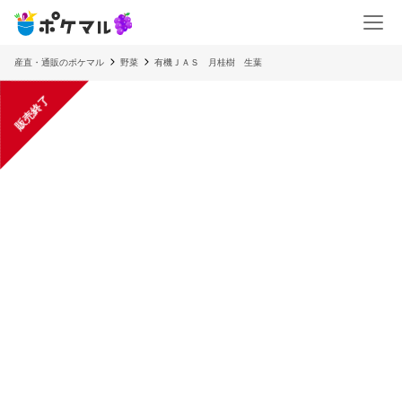
産直・通販のポケマル
野菜
有機ＪＡＳ 月桂樹 生葉
販売終了