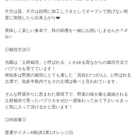
片方は器、片方は顔用に加工しフタとしてオーブンで焦げない程
度に加熱したら出来上がり❤️
美味しく楽しい食卓で、秋の収穫を一緒にお祝いしませんか？🎉
🥳✨
◎栽培方法◎
当園は「土耕栽培」と呼ばれる、いわゆる昔ながらの栽培方法で
パプリカを育てています！
南知多は野菜の栽培にとても適した「頁岩(けつがん)」と呼ばれる
土壌で、知多半島内でもその土壌は唯一と言われています。
そんな野菜作りに恵まれた環境下で、野菜の味が最も凝縮される
土耕栽培で育ったパプリカをぜひ一度味わってみて下さい☺️きっ
と気に入って頂けるかと思います！
◎内容量◎
普通サイズ→4個(赤1黄1オレンジ2)