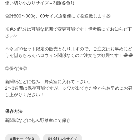
使い切り小ぶりサイズ→3個(各色1)
合計800〜900g、60サイズ通常便にて発送致します🎁
※色の配分は可能な範囲で変更可能です！備考欄にてお知らせ下
さい✨
⚠️今回10セット限定の販売となりますので、ご注文はお早めにど
うぞ🙌もちろんハロウィン関係なくのご注文も大歓迎です！😂😂
◎保存法◎
新聞紙などに包み、野菜室に入れて下さい。
2〜3週間は保存可能ですが、シワが出てきた物からお早めにお召
し上がりください！
保存方法
新聞紙などに包み野菜室にて保存
#農カード付き
#お試し/小サイズ