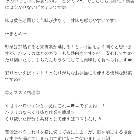
その中でも特に得意なのは「ビタミンE」でこちらも脂溶性！美容
には欠かせないビタミンです💃✨
味は黄色と同じく苦味が少なく、甘味を感じやすいです✨
〜まとめ〜
野菜は加熱すると栄養素が逃げる！という話をよく聞くと思いま
すが、パプリカはどのカラーも加熱向きですので、安心して炒め
たり揚げたり、もちろんサラダにしても美味しく食べられます❤️
彩りといえばトマト！となりがちなお弁当にも使える便利な野菜
です👍✨
◎オススメ料理◎
やはりハロウィンといえばこれ→🎃←ですよね！！
パプリカならくり抜き作業も簡単✨
くり抜いた部分も具材として使えばロスもなし🎶
普段はヘタまわりを横に切って器にしますが、顔を加工する場合
は中身が漏れてしまうので縦に切って使いましょう🙌