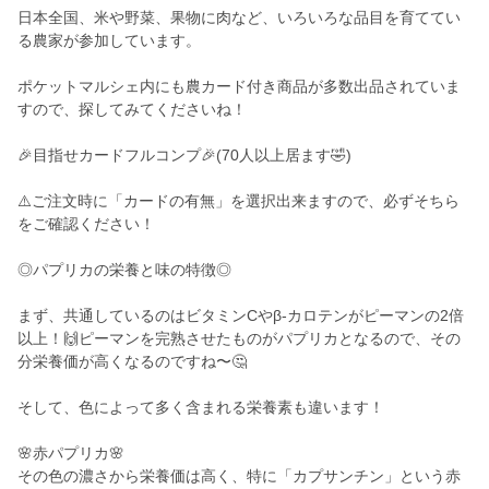
日本全国、米や野菜、果物に肉など、いろいろな品目を育ててい
る農家が参加しています。
ポケットマルシェ内にも農カード付き商品が多数出品されていま
すので、探してみてくださいね！
🎉目指せカードフルコンプ🎉(70人以上居ます🤣)
⚠️ご注文時に「カードの有無」を選択出来ますので、必ずそちら
をご確認ください！
◎パプリカの栄養と味の特徴◎
まず、共通しているのはビタミンCやβ-カロテンがピーマンの2倍
以上！🙌ピーマンを完熟させたものがパプリカとなるので、その
分栄養価が高くなるのですね〜🤔
そして、色によって多く含まれる栄養素も違います！
🌸赤パプリカ🌸
その色の濃さから栄養価は高く、特に「カプサンチン」という赤