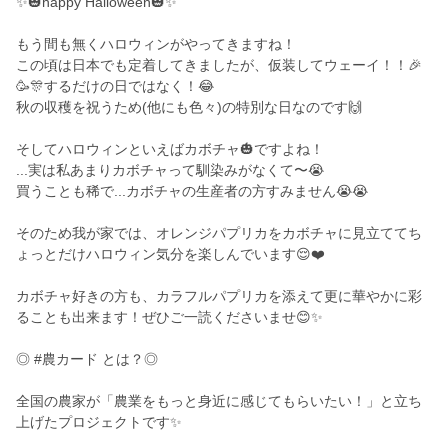
✨🎃happy Halloween🎃✨
もう間も無くハロウィンがやってきますね！
この頃は日本でも定着してきましたが、仮装してウェーイ！！🎉
🥳🎊するだけの日ではなく！😂
秋の収穫を祝うため(他にも色々)の特別な日なのです🙌
そしてハロウィンといえばカボチャ🎃ですよね！
...実は私あまりカボチャって馴染みがなくて〜😭
買うことも稀で...カボチャの生産者の方すみません😭😭
そのため我が家では、オレンジパプリカをカボチャに見立ててち
ょっとだけハロウィン気分を楽しんでいます😌❤️
カボチャ好きの方も、カラフルパプリカを添えて更に華やかに彩
ることも出来ます！ぜひご一読くださいませ😊✨
◎ #農カード とは？◎
全国の農家が「農業をもっと身近に感じてもらいたい！」と立ち
上げたプロジェクトです✨