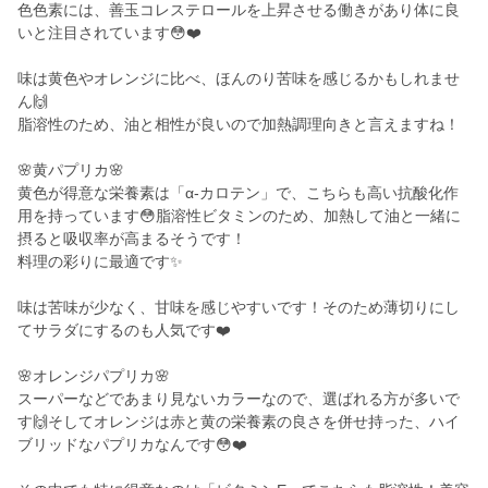
色色素には、善玉コレステロールを上昇させる働きがあり体に良
いと注目されています😳❤️
味は黄色やオレンジに比べ、ほんのり苦味を感じるかもしれませ
ん🙌
脂溶性のため、油と相性が良いので加熱調理向きと言えますね！
🌸黄パプリカ🌸
黄色が得意な栄養素は「α-カロテン」で、こちらも高い抗酸化作
用を持っています😳脂溶性ビタミンのため、加熱して油と一緒に
摂ると吸収率が高まるそうです！
料理の彩りに最適です✨
味は苦味が少なく、甘味を感じやすいです！そのため薄切りにし
てサラダにするのも人気です❤️
🌸オレンジパプリカ🌸
スーパーなどであまり見ないカラーなので、選ばれる方が多いで
す🙌そしてオレンジは赤と黄の栄養素の良さを併せ持った、ハイ
ブリッドなパプリカなんです😳❤️