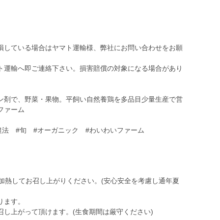
損している場合はヤマト運輸様、弊社にお問い合わせをお願
ト運輸へ即ご連絡下さい。損害賠償の対象になる場合があり
ン剤で、野菜・果物。平飼い自然養鶏を多品目少量生産で営
いファーム
農法 #旬 #オーガニック #わいわいファーム
加熱してお召し上がりください。(安心安全を考慮し通年夏
ります。
召し上がって頂けます。(生食期間は厳守ください)