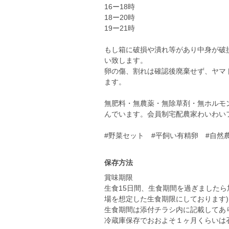
16ー18時
18ー20時
19ー21時
もし箱に破損や潰れ等があり中身が破
い致します。
卵の傷、割れは確認後廃棄せず、ヤマ
ます。
無肥料・無農薬・無除草剤・無ホルモ
んでいます。会員制宅配農家わいわ
#野菜セット #平飼い有精卵 #自然
保存方法
賞味期限
生食15日間、生食期間を過ぎましたら
場を想定した生食期限にしております)
生食期間は添付チラシ内に記載してあ
冷蔵庫保存でおおよそ１ヶ月くらいは