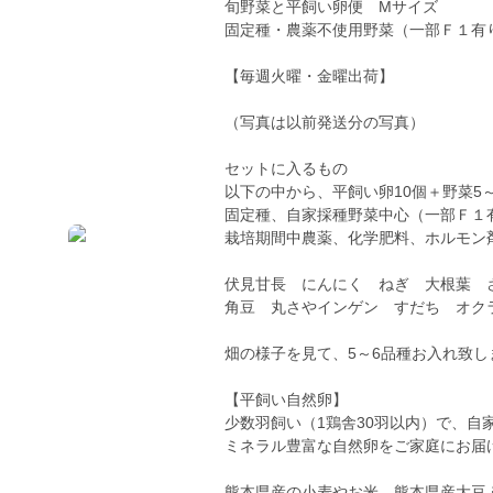
旬野菜と平飼い卵便 Mサイズ
固定種・農薬不使用野菜（一部Ｆ１有
【毎週火曜・金曜出荷】
（写真は以前発送分の写真）
セットに入るもの
以下の中から、平飼い卵10個＋野菜5
固定種、自家採種野菜中心（一部Ｆ１
栽培期間中農薬、化学肥料、ホルモン
伏見甘長 にんにく ねぎ 大根葉 
角豆 丸さやインゲン すだち オク
畑の様子を見て、5～6品種お入れ致
【平飼い自然卵】
少数羽飼い（1鶏舎30羽以内）で、自
ミネラル豊富な自然卵をご家庭にお届
熊本県産の小麦やお米、熊本県産大豆