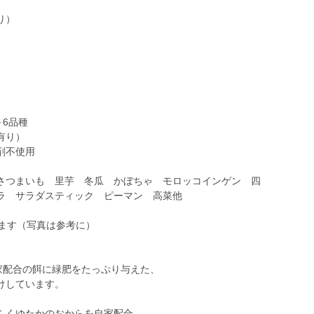
り）
～6品種
有り）
剤不使用
さつまいも 里芋 冬瓜 かぼちゃ モロッコインゲン 四
ラ サラダスティック ピーマン 高菜他
します（写真は参考に）
家配合の餌に緑肥をたっぷり与えた、
けしています。
ふくゆたかのおからを自家配合。