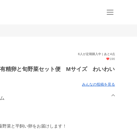
6人が定期購入中 | あと4点
196
い有精卵と旬野菜セット便 Mサイズ わいわい
みんなの投稿を見る
ーム
薬野菜と平飼い卵をお届けします！