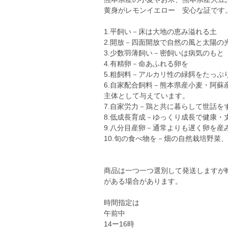
黄身がレモンイエロー 安心な証です
1.平飼い－床は大地の恵み溢れる土
2.開放－四面開放で自然の風と太陽の
3.少数羽薄飼い－密飼いは病気のもと
4.有精卵－命あふれる卵を
5.粗飼料－アルカリ性の緑餌をたっぷ
6.自家配合飼料－熊本県産小麦・阿
主体として与えています。
7.自家労力－鶏と共に暮らして世話を
8.低成長育成－ゆっくり成長で健康
9.八分目産卵－通常よりも遅く卵を産
10.旬の食べ物を－畑の自然栽培野菜
商品は一つ一つ選別して発送しますが
がある場合があります。
時間指定は
午前中
14ー16時