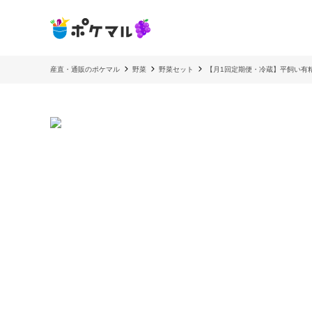
産直・通販のポケマル
野菜
野菜セット
【月1回定期便・冷蔵】平飼い有