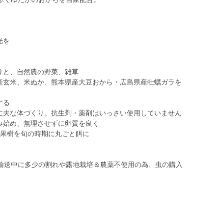
。
光を
りと、自然農の野菜、雑草
蘇産玄米、米ぬか、熊本県産大豆おから・広島県産牡蠣ガラを
する
・丈夫な体づくり。抗生剤・薬剤はいっさい使用していません
み始め、無理させずに卵質を良く
、果樹を旬の時期に丸ごと餌に
輸送中に多少の割れや露地栽培＆農薬不使用の為、虫の購入