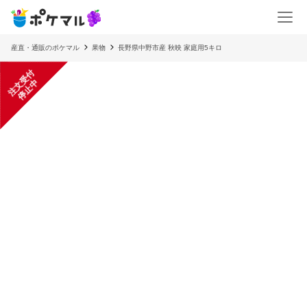
産直・通販のポケマル
果物
長野県中野市産 秋映 家庭用5キロ
注
文
受
付
停
止
中