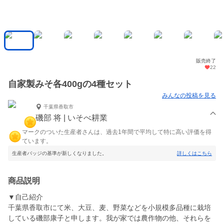
販売終了
22
自家製みそ各400gの4種セット
みんなの投稿を見る
千葉県香取市
磯部 将 | いそべ耕業
マークのついた生産者さんは、過去1年間で平均して特に高い評価を得
ています。
生産者バッジの基準が新しくなりました。
詳しくはこちら
商品説明
▼自己紹介
千葉県香取市にて米、大豆、麦、野菜などを小規模多品種に栽培
している磯部康子と申します。我が家では農作物の他、それらを