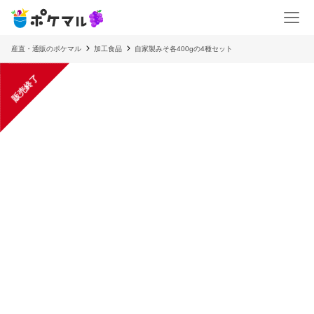
産直・通販のポケマル
加工食品
自家製みそ各400gの4種セット
販売終了