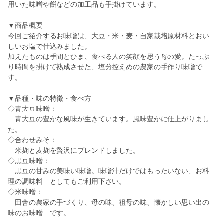
用いた味噌や餅などの加工品も手掛けています。
▼商品概要
今回ご紹介するお味噌は、大豆・米・麦・自家栽培原材料とおい
しいお塩で仕込みました。
加えたものは手間とひま、食べる人の笑顔を思う母の愛。たっぷ
り時間を掛けて熟成させた、塩分控えめの農家の手作り味噌で
す。
▼品種・味の特徴・食べ方
◇青大豆味噌：
青大豆の豊かな風味が生きています。風味豊かに仕上がりまし
た。
◇合わせみそ：
米麹と麦麹を贅沢にブレンドしました。
◇黒豆味噌：
黒豆の甘みの美味い味噌。味噌汁だけではもったいない、お料
理の調味料 としてもご利用下さい。
◇米味噌：
田舎の農家の手づくり、母の味、祖母の味、懐かしい思い出の
味のお味噌 です。