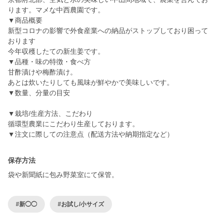
ります。マメな中西農園です。
▼商品概要
新型コロナの影響で外食産業への納品がストップしており困って
おります
今年収穫したての新生姜です。
▼品種・味の特徴・食べ方
甘酢漬けや梅酢漬け。
あとは炊いたりしても風味が鮮やかで美味しいです。
▼数量、分量の目安
▼栽培/生産方法、こだわり
循環型農業にこだわり生産しております。
▼注文に際しての注意点（配送方法や納期指定など）
保存方法
袋や新聞紙に包み野菜室にて保管。
#新◯◯
#お試し/小サイズ