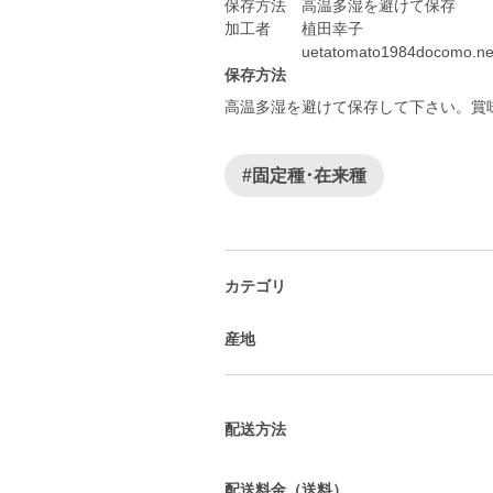
保存方法 高温多湿を避けて保存
加工者 植田幸子
uetatomato1984docomo.ne.
保存方法
高温多湿を避けて保存して下さい。賞
#固定種･在来種
カテゴリ
産地
配送方法
配送料金（送料）