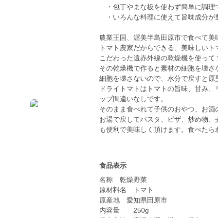
・包丁やまな板を使わず簡単に調理
・いろんな料理に使えて旨味成分が
農業王国、渥美半島田原市で食べて美
トマト農家だからできる、美味しいト
こだわった遠赤外線の乾燥機を使って
その乾燥機で作ると素材の細胞を壊さ
細胞を壊さないので、水分で戻すと原
ドライトマトはトマトの旨味、甘み、
ップ間違いなしです。
そのまま食べれて子供のおやつ、お酒
お湯で戻してパスタ、ピザ、炒め物、
も便利で美味しく頂けます。食べたらわ
食品表示
名称 乾燥野菜
原材料名 トマト
原産地 愛知県田原市
内容量 250g