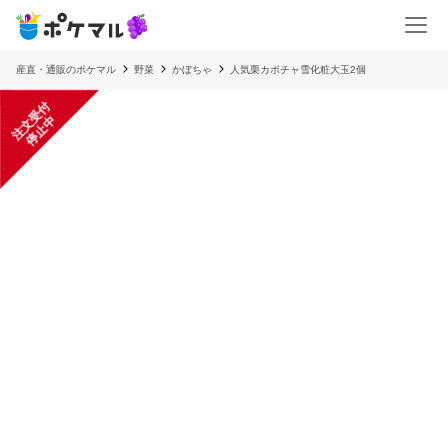
産直・通販のポケマル
野菜
かぼちゃ
人気栗カボチャ雪化粧大玉2個
注
文
受
付
停
止
中