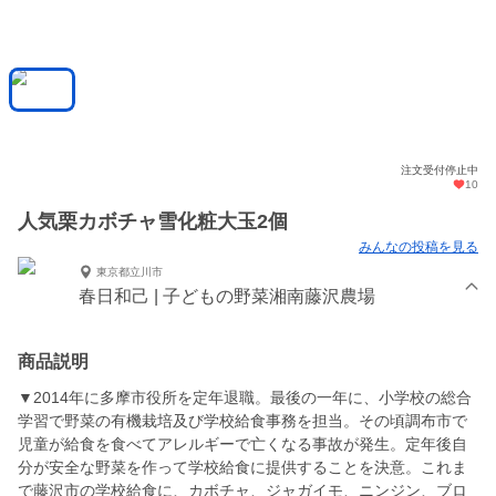
注文受付停止中
10
人気栗カボチャ雪化粧大玉2個
みんなの投稿を見る
東京都立川市
春日和己 | 子どもの野菜湘南藤沢農場
商品説明
▼2014年に多摩市役所を定年退職。最後の一年に、小学校の総合
学習で野菜の有機栽培及び学校給食事務を担当。その頃調布市で
児童が給食を食べてアレルギーで亡くなる事故が発生。定年後自
分が安全な野菜を作って学校給食に提供することを決意。これま
で藤沢市の学校給食に、カボチャ、ジャガイモ、ニンジン、ブロ