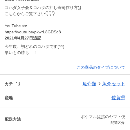
コハダ女子会＆コハダの押し寿司作り方は、
こちらからご覧下さい👇👇👇
YouTube 🐟
https://youtu.be/pkwrL8GDSd8
2021年4月27日追記
今年度、初どれのコハダです(^^)
早いもの勝ち！！
この商品のタイプについて
魚介類
魚介セット
カテゴリ
佐賀県
産地
ポケマル提携のヤマト便
配送方法
配送区分: