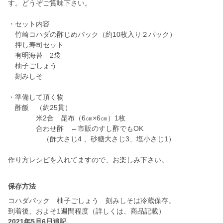
す。どうぞご賞味下さい。
・セット内容
竹崎コハダの酢じめパック（約10枚入り２パック）
押し寿司セット
有明海苔 2袋
柚子ごしょう
刻みしそ
・準備して頂く物
酢飯 （約25貫）
米2合 昆布（6㎝×6㎝）1枚
合わせ酢 ←市販のすし酢でもOK
（酢大さじ4 、砂糖大さじ3、塩小さじ1）
保存方法
コハダパック 柚子ごしょう 刻みしそは冷蔵保存。
到着後、およそ1週間程度（詳しくは、商品記載）
2021年5月6日追記