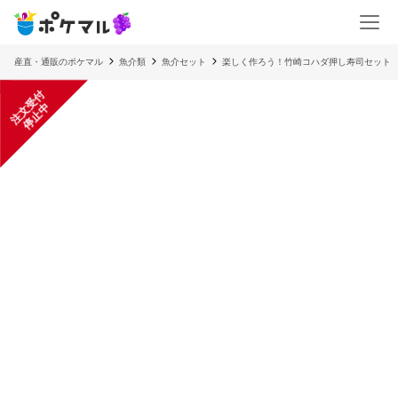
産直・通販のポケマル
魚介類
魚介セット
楽しく作ろう！竹崎コハダ押し寿司セット
注
文
受
付
停
止
中