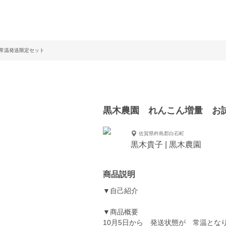
常温発送限定セット
黒木農園 れんこん増量 お
佐賀県杵島郡白石町
黒木貴子 | 黒木農園
商品説明
▼自己紹介
▼商品概要
10月5日から 発送状態が 常温とな