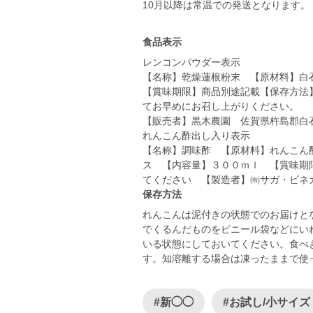
10月以降は常温での発送となります。
食品表示
レンコンパウダー表示
【名称】乾燥蓮根粉末 【原材料】白
【賞味期限】商品別途記載【保存方法
てお早めにお召し上がりください。
【販売者】黒木農園 佐賀県杵島郡白石
れんこん酢出し入り表示
【名称】調味酢 【原材料】れんこん
ス 【内容量】３００ｍｌ 【賞味期
てください 【製造者】㈲サガ・ビネガ
保存方法
れんこんは泥付きの状態でのお届けと
でくるんだものをビニール袋などにい
いる状態にしておいてください。食べ
す。知溶離する場合は凍ったままで使
#新◯◯
#お試し/小サイズ