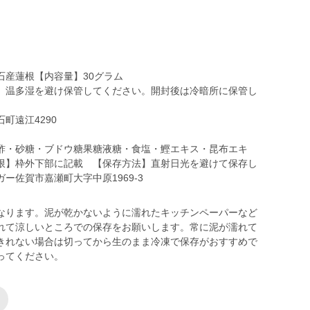
石産蓮根【内容量】30グラム
】温多湿を避け保管してください。開封後は冷暗所に保管し
町遠江4290
酢・砂糖・ブドウ糖果糖液糖・食塩・鰹エキス・昆布エキ
限】枠外下部に記載 【保存方法】直射日光を避けて保存し
ー佐賀市嘉瀬町大字中原1969-3
なります。泥が乾かないように濡れたキッチンペーパーなど
れて涼しいところでの保存をお願いします。常に泥が濡れて
きれない場合は切ってから生のまま冷凍で保存がおすすめで
ってください。