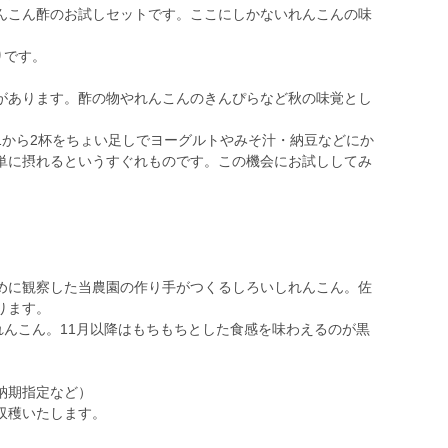
んこん酢のお試しセットです。ここにしかないれんこんの味
りです。
があります。酢の物やれんこんのきんぴらなど秋の味覚とし
1から2杯をちょい足しでヨーグルトやみそ汁・納豆などにか
単に摂れるというすぐれものです。この機会にお試ししてみ
。
めに観察した当農園の作り手がつくるしろいしれんこん。佐
ります。
れんこん。11月以降はもちもちとした食感を味わえるのが黒
納期指定など）
収穫いたします。