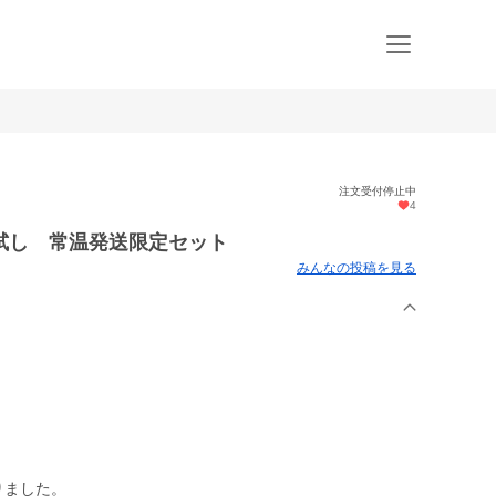
注文受付停止中
4
試し 常温発送限定セット
みんなの投稿を見る
りました。