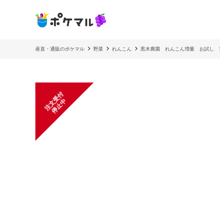
産直・通販のポケマル
野菜
れんこん
黒木農園 れんこん増量 お試し 
注
文
受
付
停
止
中