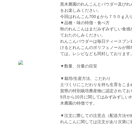
黒木農園のれんこんとパウダー及びれ
をお楽しみください。
今回はれんこん700ｇから７５０ｇ入
▼品種・味の特徴・食べ方
秋のれんこんはまだみずみずしい食感
ておたのしみください。
れんこんパウダーは毎日ティースプン
けるとれんこんのポリフェノールが簡
ては。レシピなども同封しております
▼数量、分量の目安
▼栽培/生産方法、こだわり
土づくりにこだわりを持ち生育をこま
賀県の特別栽培農産物に認定されてお
9月から10月に関してはみずみずしい
木農園の特徴です。
▼注文に際しての注意点（配送方法や
れんこんに関しては注文があり次第に