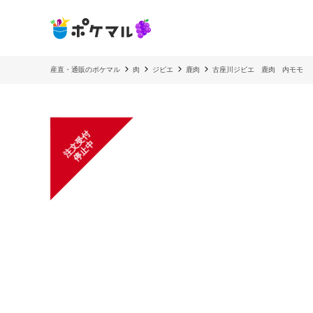
産直・通販のポケマル
肉
ジビエ
鹿肉
古座川ジビエ 鹿肉 内モモ
注
文
受
付
停
止
中