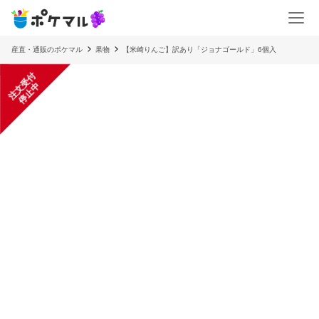
産直・通販のポケマル
果物
【米崎りんご】訳あり「ジョナゴールド」6個入
注
文
受
付
停
止
中