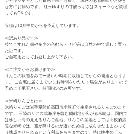
シャキシャキとした食感で果汁も多く、深みのある酸味がお好き
な方にお勧めです。 紅玉ゆずりの甘酸っぱさはスイーツなど調理
してもOKです。
収穫は10月中旬からを予定しています。
≪訳あり品です≫
枝でこすれた傷や多少の色むら・サビ等は自然の中で逞しく育っ
た証です。
ご自宅用としてお召し上がり下さい。
≪ご注文からお届けまで≫
りんごの状態をみて一番いい時期に収穫してからの発送となりま
す。 ご自宅に届くまで少しお時間をいただく場合がありますので
予めご了承下さい。時間指定のみ可です。
≪米崎りんごとは≫
米崎りんごは岩手県陸前高田市米崎町で生産されるりんごのこと
です。 三陸のリアス式海岸を臨む傾斜地が広がる米崎は、国内で
は珍しい海の見えるりんご産地。りんごの産地としては比較的温
暖な米崎では、霜が降りるのが遅いため樹に成らせたままゆっく
り熟成させられるという利点をもちますので、特に晩生の「ふ