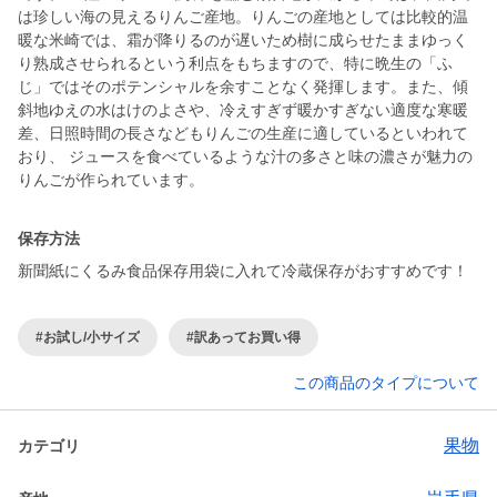
は珍しい海の見えるりんご産地。りんごの産地としては比較的温
暖な米崎では、霜が降りるのが遅いため樹に成らせたままゆっく
り熟成させられるという利点をもちますので、特に晩生の「ふ
じ」ではそのポテンシャルを余すことなく発揮します。また、傾
斜地ゆえの水はけのよさや、冷えすぎず暖かすぎない適度な寒暖
差、日照時間の長さなどもりんごの生産に適しているといわれて
おり、 ジュースを食べているような汁の多さと味の濃さが魅力の
りんごが作られています。
保存方法
新聞紙にくるみ食品保存用袋に入れて冷蔵保存がおすすめです！
#お試し/小サイズ
#訳あってお買い得
この商品のタイプについて
果物
カテゴリ