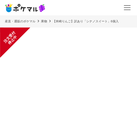
産直・通販のポケマル
果物
【米崎りんご】訳あり「シナノスイート」6個入
注
文
受
付
停
止
中