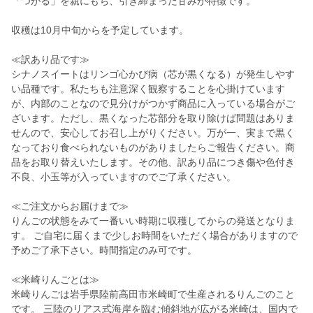
「つがる」を親にもち、引き締まった甘みが特徴です。
収穫は10月中旬からを予定しています。
≪訳あり品です≫
シナノスイートはリンゴ心かび病（芯が黒くなる）が発生しやす
い品種です。私たちも注意深く観察することを心掛けています
が、内部のことなので見分けがつかず商品に入っている場合がご
ざいます。ただし、黒くなった芯部分を取り除けば問題はありま
せんので、安心してお召し上がりください。万が一、実まで黒く
なっており食べられないものがありましたらご報告ください。商
品をお取り替えいたします。その他、訳あり品につき傷や色付き
不良、小玉等が入っていますのでご了承ください。
≪ご注文からお届けまで≫
りんごの状態をみて一番いい時期に収穫してからの発送となりま
す。 ご自宅に届くまで少しお時間をいただく場合がありますので
予めご了承下さい。時間指定のみ可です。
≪米崎りんごとは≫
米崎りんごは岩手県陸前高田市米崎町で生産されるりんごのこと
です。 三陸のリアス式海岸を臨む傾斜地が広がる米崎は、国内で