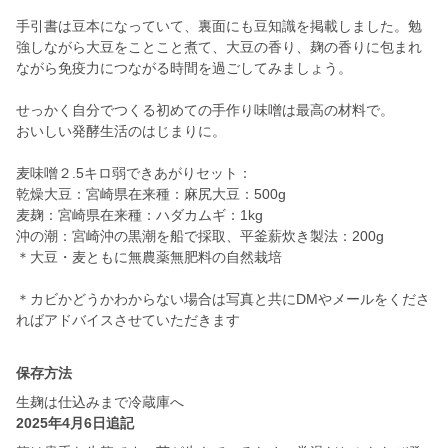
手引書は豆本になっていて、裏面にも豆知識を掲載しました。勉
強しながら大豆をことこと煮て、大豆の香り、麹の香りに包まれ
ながら免疫力につながる時間を過ごしてみましょう。
せっかく自分でつくる初めての手作り味噌は最高の材料で。
おいしい発酵生活のはじまりに。
麦味噌２.5キロ弱できあがりセット：
乾燥大豆：宮崎県在来種：麻尻大豆：500g
麦麹：宮崎県在来種：ハダカムギ：1kg
沖の潮：宮崎沖の黒潮を船で採取、平釜薪炊き製法：200g
＊大豆・麦ともに無農薬無肥料の自然栽培
＊カビかどうかわからない場合は写真と共にDMやメールをくださ
ればアドバイスさせていただきます
保存方法
生麹は仕込みまで冷蔵庫へ
2025年4月6日追記