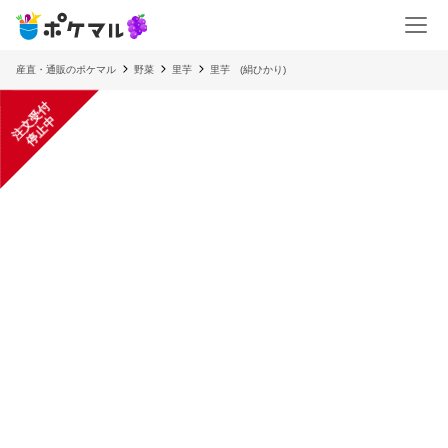
産直・通販のポケマル
野菜
里芋
里芋 (絹ひかり)
注
文
受
付
停
止
中